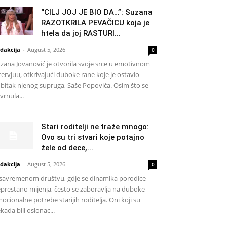
“CILJ JOJ JE BIO DA…”: Suzana
RAZOTKRILA PEVAČICU koja je
htela da joj RASTURI...
dakcija
-
August 5, 2026
0
zana Jovanović je otvorila svoje srce u emotivnom
tervjuu, otkrivajući duboke rane koje je ostavio
bitak njenog supruga, Saše Popovića. Osim što se
vrnula...
Stari roditelji ne traže mnogo:
Ovo su tri stvari koje potajno
žele od dece,...
dakcija
-
August 5, 2026
0
savremenom društvu, gdje se dinamika porodice
prestano mijenja, često se zaboravlja na duboke
ocionalne potrebe starijih roditelja. Oni koji su
kada bili oslonac...