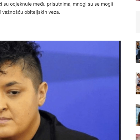
eči su odjeknule među prisutnima, mnogi su se mogli
 važnošću obiteljskih veza.