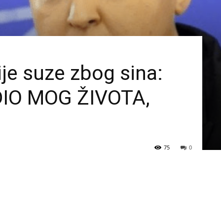
lije suze zbog sina:
DIO MOG ŽIVOTA,
75
0