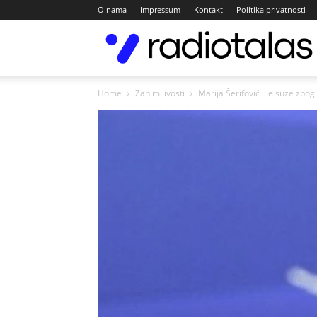
O nama
Impressum
Kontakt
Politika privatnosti
Home
Zanimljivosti
Marija Šerifović lije suze zbo