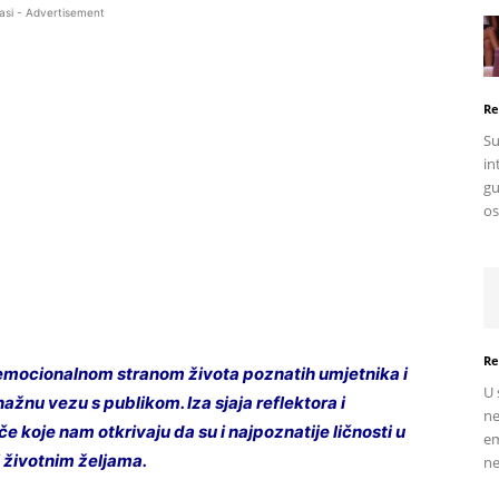
asi - Advertisement
Re
Su
in
gu
os
Re
mocionalnom stranom života poznatih umjetnika i
U 
ažnu vezu s publikom. Iza sjaja reflektora i
ne
e koje nam otkrivaju da su i najpoznatije ličnosti u
em
i životnim željama.
ne