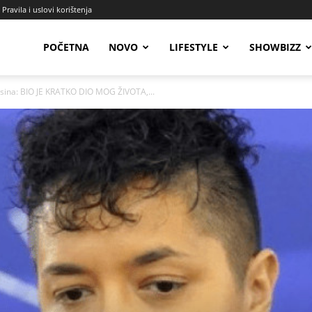
Pravila i uslovi korištenja
Radio
POČETNA
NOVO
LIFESTYLE
SHOWBIZZ
g sina: BIO JE KRATKO DIO MOG ŽIVOTA,...
Talas