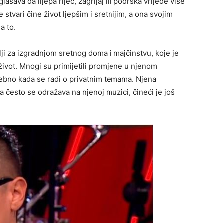
lašava da lijepa riječ, zagrljaj ili podrška vrijede više
stvari čine život ljepšim i sretnijim, a ona svojim
a to.
elji za izgradnjom sretnog doma i majčinstvu, koje je
ivot. Mnogi su primijetili promjene u njenom
ebno kada se radi o privatnim temama. Njena
a često se odražava na njenoj muzici, čineći je još