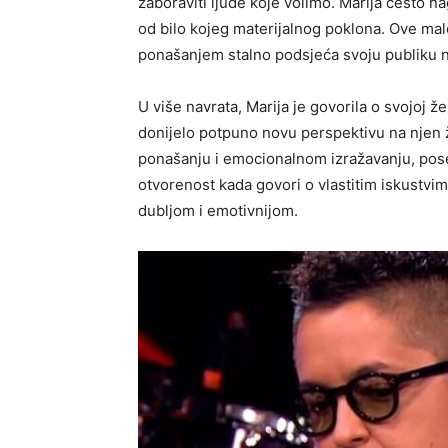
zaboraviti ljude koje volimo. Marija često nag
od bilo kojeg materijalnog poklona. Ove male 
ponašanjem stalno podsjeća svoju publiku n
U više navrata, Marija je govorila o svojoj ž
donijelo potpuno novu perspektivu na njen ž
ponašanju i emocionalnom izražavanju, pos
otvorenost kada govori o vlastitim iskustvim
dubljom i emotivnijom.