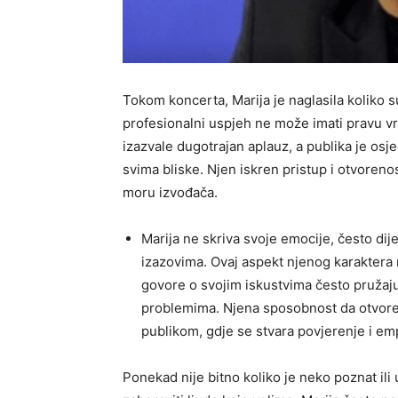
Tokom koncerta, Marija je naglasila koliko s
profesionalni uspjeh ne može imati pravu vrij
izazvale dugotrajan aplauz, a publika je os
svima bliske. Njen iskren pristup i otvore
moru izvođača.
Marija ne skriva svoje emocije, često dij
izazovima. Ovaj aspekt njenog karaktera 
govore o svojim iskustvima često pružaju
problemima. Njena sposobnost da otvoreno
publikom, gdje se stvara povjerenje i emp
Ponekad nije bitno koliko je neko poznat ili 