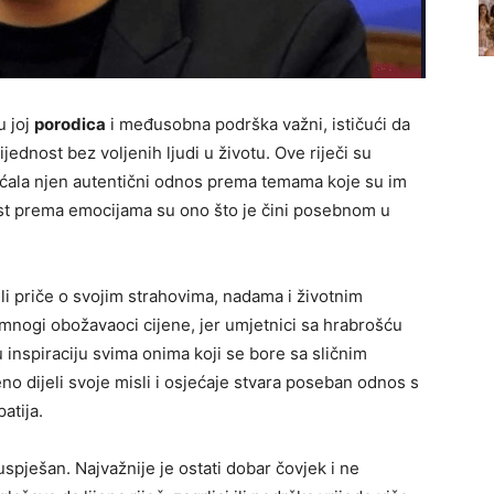
u joj
porodica
i međusobna podrška važni, ističući da
ednost bez voljenih ljudi u životu. Ove riječi su
jećala njen autentični odnos prema temama koje su im
nost prema emocijama su ono što je čini posebnom u
eli priče o svojim strahovima, nadama i životnim
mnogi obožavaoci cijene, jer umjetnici sa hrabrošću
 inspiraciju svima onima koji se bore sa sličnim
 dijeli svoje misli i osjećaje stvara poseban odnos s
atija.
uspješan. Najvažnije je ostati dobar čovjek i ne