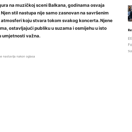
 figura na muzičkoj sceni Balkana, godinama osvaja
 Njen stil nastupa nije samo zasnovan na savršenim
 atmosferi koju stvara tokom svakog koncerta. Njene
a, ostavljajući publiku u suzama i osmijehu u isto
Re
 u umjetnosti važna.
Et
Fo
su
se nastavlja nakon oglasa