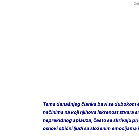
Ogl
Tema današnjeg članka bavi se dubokom e
načinima na koji njihova iskrenost stvara sn
neprekidnog aplauza, često se skrivaju prič
osnovi obični ljudi sa složenim emocijama 