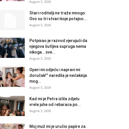
August 5, 2026
Stari roditelji ne traže mnogo:
Ovo su tri stvari koje potajno...
August 5, 2026
Potpisao je razvod vjerujući da
njegova šutljiva supruga nema
nikoga… sve...
August 5, 2026
Operi mi odjeću i napravi mi
doručak!“ naredila je nećakinja
mog...
August 5, 2026
Kad mi je Petra izlila zdjelu
vrele juhe od rebaraca po...
August 5, 2026
Moj muž mi je uručio papire za