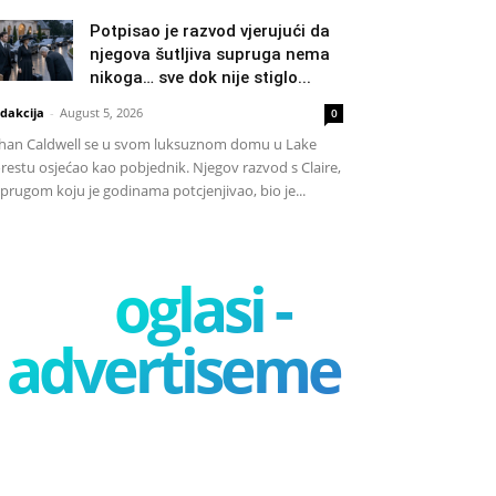
Potpisao je razvod vjerujući da
njegova šutljiva supruga nema
nikoga… sve dok nije stiglo...
dakcija
-
August 5, 2026
0
han Caldwell se u svom luksuznom domu u Lake
restu osjećao kao pobjednik. Njegov razvod s Claire,
prugom koju je godinama potcjenjivao, bio je...
oglasi -
advertisement