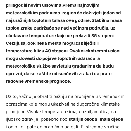
prilagodili novim uslovima.Prema najnovijim
meteorološkim podacima, region će doživjeti jedan od
najsnažnijih toplotnih talasa ove godine. Stabilna masa
toplog zraka zadržaće se nad većinom područja, uz
očekivane temperature koje će prelaziti 35 stepeni
Celzijusa, dok neka mesta mogu zabilježiti i
temperature blizu 40 stepeni. Ovakvi ekstremni uslovi
mogu dovesti do pojave toplotnih udaraca, a
meteorološke službe savjetuju građanima da budu
oprezni, da se zaštite od sunčevih zraka i da prate
redovne vremenske prognoze.
Uz to, važno je obratiti pažnju na promjene u vremenskim
obrascima koje mogu ukazivati na dugoročne klimatske
promjene.Visoke temperature imaju ozbiljan uticaj na
ljudsko zdravlje, posebno kod
starijih osoba
,
mala djece
i onih koji pate od hroničnih bolesti. Ekstremne vrućine