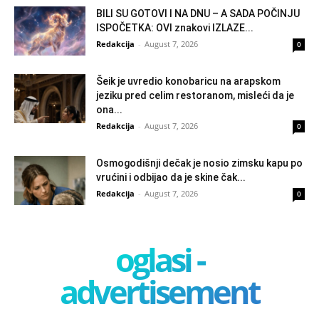
BILI SU GOTOVI I NA DNU – A SADA POČINJU
ISPOČETKA: OVI znakovi IZLAZE...
Redakcija
-
August 7, 2026
0
Šeik je uvredio konobaricu na arapskom
jeziku pred celim restoranom, misleći da je
ona...
Redakcija
-
August 7, 2026
0
Osmogodišnji dečak je nosio zimsku kapu po
vrućini i odbijao da je skine čak...
Redakcija
-
August 7, 2026
0
oglasi -
advertisement