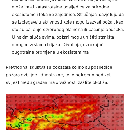
može imati katastrofalne posljedice za prirodne
ekosisteme i lokalne zajednice. Stručnjaci savjetuju da
se izbjegavaju aktivnosti koje mogu izazvati požar, kao
što su paljenje otvorenog plamena ili bacanje opušaka.
U nekim slučajevima, požari mogu uništiti staništa
mnogim vrstama biljaka i životinja, uzrokujući
dugotrajne promjene u ekosistemima.
Prethodna iskustva su pokazala koliko su posljedice
požara ozbiljne i dugotrajne, te je potrebno podizati
svijest među građanima o važnosti zaštite okoliša.