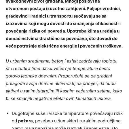
svakodnevni život građana. Mnogi poslovi na
otvorenom postaju izuzetno zahtjevni. Poljoprivrednici,
građevinci i radnici u transportu suočavaju se sa
izazovima koji mogu dovesti do smanjenja efikasnosti i
povećanja rizika od povreda. Upotreba klima uređaja u
domaćinstvima drastično se povećava, što dovodi do
veće potrošnje električne energije i povećanih troškova.
U urbanim sredinama, beton i asfalt zadržavaju toplotu,
što rezultira time da su večernje temperature često
gotovo jednake dnevnim. Preporučuje se da građani
prilagode svoje dnevne aktivnosti, na primjer, da budu
aktivni u ranim jutarnjim ili kasnim večernjim satima, kako
bi se smanjili negativni efekti ovih klimatskih uslova.
Dugotrajne suše i visoke temperature povećavaju rizik
od
požara
, posebno u šumskim i ruralnim područjima.
Samo mala nepažnja može izazvati širenje vatre, što