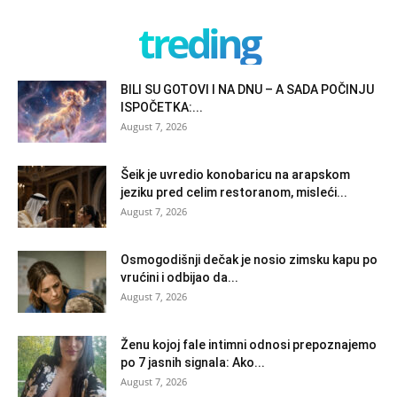
treding
BILI SU GOTOVI I NA DNU – A SADA POČINJU
ISPOČETKA:...
August 7, 2026
Šeik je uvredio konobaricu na arapskom
jeziku pred celim restoranom, misleći...
August 7, 2026
Osmogodišnji dečak je nosio zimsku kapu po
vrućini i odbijao da...
August 7, 2026
Ženu kojoj fale intimni odnosi prepoznajemo
po 7 jasnih signala: Ako...
August 7, 2026