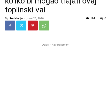
koliko bi mogao trajati ovaj
toplinski val
By
Redakcija
-
June 28, 2026
194
0
Oglasi - Advertisement