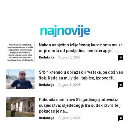
najnovije
Nakon uspješno izliječenog karcinoma majka
mi je umrla od posljedica hemoterapije ……
Redakcija
-
August 6, 2026
0
Srbin krenuo u obilazak Hrvatske, pa doživeo
šok: Kada su mu videli tablice, izgovorili...
Redakcija
-
August 6, 2026
0
Pokosila sam travu 82-godišnjoj udovici iz
susjedstva; sljedećeg jutra sudski izvršitelj
pokucao je na...
Redakcija
-
August 6, 2026
0