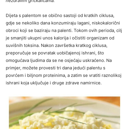
nezdravim grickalicama.
Dijeta s palentom se obično sastoji od kratkih ciklusa,
gdje se nekoliko dana konzumiraju lagani, niskokalorični
obroci koji se baziraju na palenti. Tokom ovih perioda, cilj
je smanjiti ukupni unos kalorija i očistiti organizam od
suvišnih toksina.
Nakon završetka kratkog ciklusa,
preporučuje se povratak uobičajenoj ishrani, što
omogućava ljudima da se ne osjećaju uskraćeno. Na
primjer, možete provesti tri dana jedući palentu s
povrćem i biljnom proteinima, a zatim se vratiti raznolikoj
ishrani koja uključuje i druge zdrave namirnice.