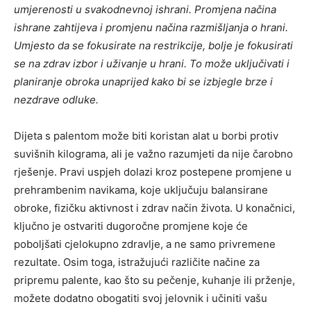
umjerenosti u svakodnevnoj ishrani.
Promjena načina
ishrane zahtijeva i promjenu načina razmišljanja o hrani.
Umjesto da se fokusirate na restrikcije, bolje je fokusirati
se na zdrav izbor i uživanje u hrani. To može uključivati i
planiranje obroka unaprijed kako bi se izbjegle brze i
nezdrave odluke.
Dijeta s palentom može biti koristan alat u borbi protiv
suvišnih kilograma, ali je važno razumjeti da nije čarobno
rješenje. Pravi uspjeh dolazi kroz postepene promjene u
prehrambenim navikama, koje uključuju balansirane
obroke, fizičku aktivnost i zdrav način života.
U konačnici,
ključno je ostvariti dugoročne promjene koje će
poboljšati cjelokupno zdravlje, a ne samo privremene
rezultate. Osim toga, istražujući različite načine za
pripremu palente, kao što su pečenje, kuhanje ili prženje,
možete dodatno obogatiti svoj jelovnik i učiniti vašu