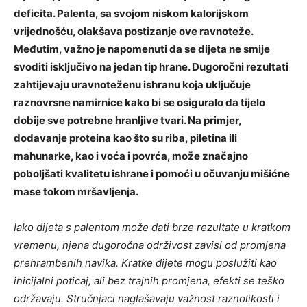
deficita. Palenta, sa svojom niskom kalorijskom
vrijednošću, olakšava postizanje ove ravnoteže.
Međutim, važno je napomenuti da se dijeta ne smije
svoditi isključivo na jedan tip hrane.
Dugoročni rezultati
zahtijevaju uravnoteženu ishranu koja uključuje
raznovrsne namirnice kako bi se osiguralo da tijelo
dobije sve potrebne hranljive tvari. Na primjer,
dodavanje proteina kao što su riba, piletina ili
mahunarke, kao i voća i povrća, može značajno
poboljšati kvalitetu ishrane i pomoći u očuvanju mišićne
mase tokom mršavljenja.
Iako dijeta s palentom može dati brze rezultate u kratkom
vremenu, njena dugoročna održivost zavisi od promjena
prehrambenih navika. Kratke dijete mogu poslužiti kao
inicijalni poticaj, ali bez trajnih promjena, efekti se teško
održavaju. Stručnjaci naglašavaju važnost raznolikosti i