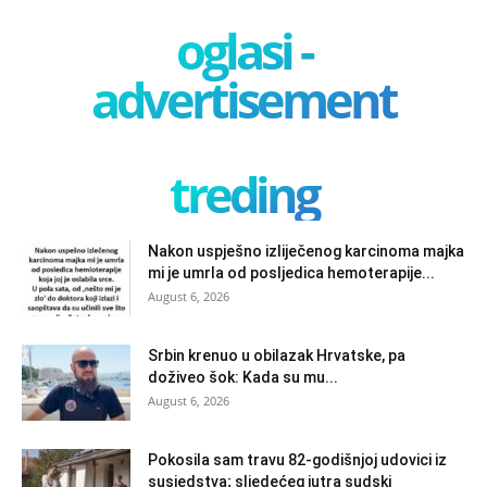
oglasi -
advertisement
treding
Nakon uspješno izliječenog karcinoma majka
mi je umrla od posljedica hemoterapije...
August 6, 2026
Srbin krenuo u obilazak Hrvatske, pa
doživeo šok: Kada su mu...
August 6, 2026
Pokosila sam travu 82-godišnjoj udovici iz
susjedstva; sljedećeg jutra sudski