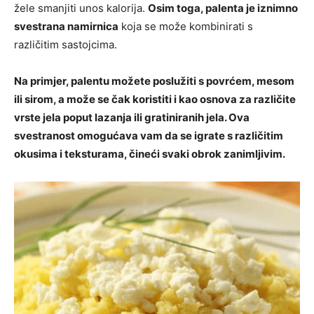
žele smanjiti unos kalorija.
Osim toga, palenta je iznimno
svestrana namirnica
koja se može kombinirati s
različitim sastojcima.
Na primjer, palentu možete poslužiti s povrćem, mesom
ili sirom, a može se čak koristiti i kao osnova za različite
vrste jela poput lazanja ili gratiniranih jela. Ova
svestranost omogućava vam da se igrate s različitim
okusima i teksturama, čineći svaki obrok zanimljivim.