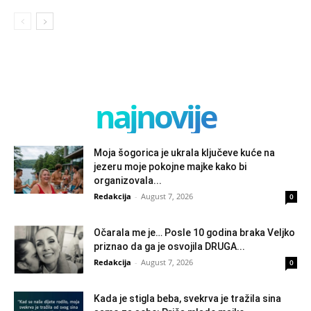
najnovije
Moja šogorica je ukrala ključeve kuće na
jezeru moje pokojne majke kako bi
organizovala...
Redakcija
-
August 7, 2026
0
Očarala me je… Posle 10 godina braka Veljko
priznao da ga je osvojila DRUGA...
Redakcija
-
August 7, 2026
0
Kada je stigla beba, svekrva je tražila sina