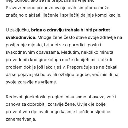
neplodnost, ako se ne prepozna na vrijeme.
Pravovremeno prepoznavanje ovih simptoma može
značajno olakšati liječenje i spriječiti daljnje komplikacije.
U zaključku,
briga o zdravlju trebala bi biti prioritet
svakodnevice
. Mnoge žene često stave svoje zdravlje na
posljednje mjesto, brinući se o porodici, poslu i
svakodnevnim obavezama. Međutim, nekoliko minuta
provedenih kod ginekologa može donijeti mir i otkriti
problem dok je još lako rješiv. Preporučuje se ne čekati
da se pojave jaki bolovi ili ozbiljne tegobe, već misliti na
svoje zdravlje na vrijeme.
Redovni ginekološki pregledi nisu samo obaveza, već i
osnova za dobrobit i zdravlje žene. Uvijek je bolje
preventivno djelovati nego kasnije liječiti posljedice
zanemarivanja.