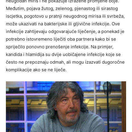
neugodan miris i ne pokazuje izražene promjene boje.
Međutim, pojava žutog, zelenog, pjenastog ili sirastog
iscjetka, pogotovo u pratnji neugodnog mirisa ili svrbeža,
može ukazivati na bakterijske ili gljivične infekcije.
Ove
infekcije zahtijevaju odgovarajuće liječenje, a ponekad je
potrebno istovremeno liječiti oba partnera kako bi se
spriječilo ponovno prenošenje infekcije. Na primjer,
kandida i hlamidija su dvije uobičajene infekcije koje se
često ne prepoznaju odmah, ali mogu izazvati dugoročne
komplikacije ako se ne liječe.