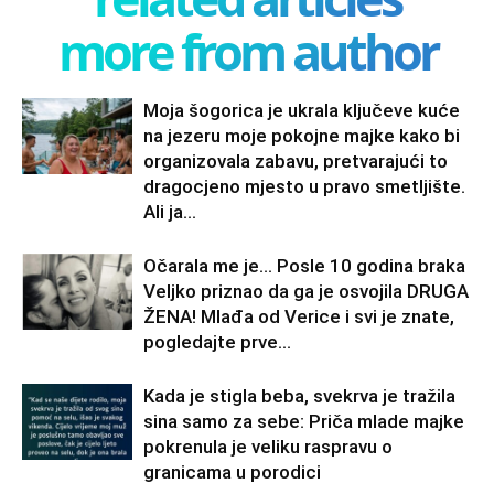
more from author
Moja šogorica je ukrala ključeve kuće
na jezeru moje pokojne majke kako bi
organizovala zabavu, pretvarajući to
dragocjeno mjesto u pravo smetljište.
Ali ja...
Očarala me je… Posle 10 godina braka
Veljko priznao da ga je osvojila DRUGA
ŽENA! Mlađa od Verice i svi je znate,
pogledajte prve...
Kada je stigla beba, svekrva je tražila
sina samo za sebe: Priča mlade majke
pokrenula je veliku raspravu o
granicama u porodici