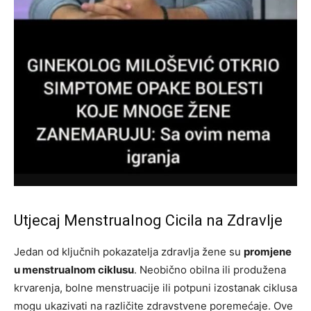
Utjecaj Menstrualnog Cicila na Zdravlje
Jedan od ključnih pokazatelja zdravlja žene su
promjene
u menstrualnom ciklusu
. Neobično obilna ili produžena
krvarenja, bolne menstruacije ili potpuni izostanak ciklusa
mogu ukazivati na različite zdravstvene poremećaje. Ove