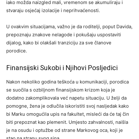
iako možda naizgled mali, vremenom se akumuliraju i
stvaraju osjećaj izolacije i neprihvaćenosti.
U ovakvim situacijama, važno je da roditelji, poput Davida,
prepoznaju znakove nelagode i pokušaju uspostaviti
dijalog, kako bi olakšali tranziciju za sve članove
porodice.
Finansijski Sukobi i Njihovi Posljedici
Nakon nekoliko godina teškoća u komunikaciji, porodica
se suočila s ozbiljnom finansijskom krizom koja je
dodatno zakomplikovala već napetu situaciju. U želji da
pomogne, žena je odlučila iskoristiti svoj nasljedak kako
bi Marku omogućila upis na fakultet, misleći da će taj čin
biti prepoznat kao plemenit. Umjesto zahvalnosti, naišla
je na osudu i optužbe od strane Markovog oca, koji je
stao na stranu svog sina.