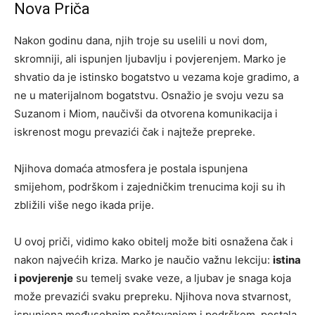
Nova Priča
Nakon godinu dana, njih troje su uselili u novi dom,
skromniji, ali ispunjen ljubavlju i povjerenjem. Marko je
shvatio da je istinsko bogatstvo u vezama koje gradimo, a
ne u materijalnom bogatstvu. Osnažio je svoju vezu sa
Suzanom i Miom, naučivši da otvorena komunikacija i
iskrenost mogu prevazići čak i najteže prepreke.
Njihova domaća atmosfera je postala ispunjena
smijehom, podrškom i zajedničkim trenucima koji su ih
zbližili više nego ikada prije.
U ovoj priči, vidimo kako obitelj može biti osnažena čak i
nakon najvećih kriza. Marko je naučio važnu lekciju:
istina
i povjerenje
su temelj svake veze, a ljubav je snaga koja
može prevazići svaku prepreku. Njihova nova stvarnost,
ispunjena međusobnim poštovanjem i podrškom, postala