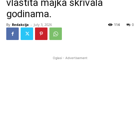
vlastita majka skrivala
godinama.
By
Redakcija
-
July 3, 2026
114
0
Oglasi - Advertisement