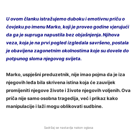
U ovom članku istražujemo duboku i emotivnu priču o
čovjeku po imenu Marko, koji je proveo godine vjerujući
da ga je supruga napustila bez objašnjenja. Njihova
veza, koja je na prvi pogled izgledala savršeno, postala
je obavijena zagonetnim okolnostima koje su dovele do
potpunog sloma njegovog svijeta.
Marko, uspješni preduzetnik, nije imao pojma da je iza
njegovih leđa bila skrivena istina koja će zauvijek
promijeniti njegove živote i živote njegovih voljenih. Ova
priča nije samo osobna tragedija, već i prikaz kako
manipulacije i laži mogu oblikovati sudbine.
Sadržaj se nastavlja nakon oglasa