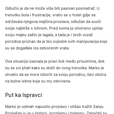
Odlučio je da ne može više biti pasivan posmatrač. U
trenutku bola i frustracije, vratio se u hotel gdje se
održavala njegova majčina proslava, odlučan da suoči
svoje najbliže s istinom. Pred svima je otvoreno upitao
svoju majku zašto je lagala, a tada je i bivši vozač
porodice priznao da je bio svjedok svih manipulacija koje
su se događale iza zatvorenih vrata.
Ova situacija izazvala je pravi šok među prisutnima, dok
su se svi pitali kako su došli do ovog trenutka. Marko je
shvatio da se mora izboriti za svoju porodicu, bez obzira
na bolne istine koje su mu otkrivene.
Put ka Ispravci
Marko je odmah napustio proslavu i otišao tražiti Sanju.
Pronašao ju je u bolnici, iscrpljenu i bolesnu. Započeli su