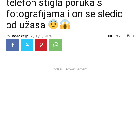
telefon stigla poruka s
fotografijama i on se sledio
od užasa
By
Redakcija
-
July 9, 2026
195
0
Oglasi - Advertisement