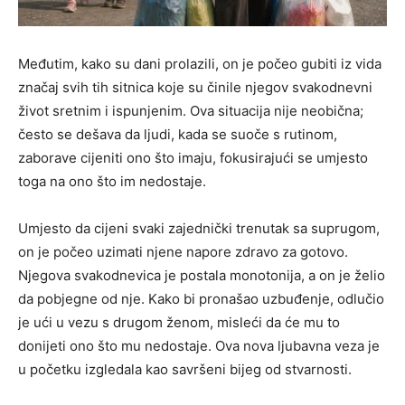
Međutim, kako su dani prolazili, on je počeo gubiti iz vida
značaj svih tih sitnica koje su činile njegov svakodnevni
život sretnim i ispunjenim. Ova situacija nije neobična;
često se dešava da ljudi, kada se suoče s rutinom,
zaborave cijeniti ono što imaju, fokusirajući se umjesto
toga na ono što im nedostaje.
Umjesto da cijeni svaki zajednički trenutak sa suprugom,
on je počeo uzimati njene napore zdravo za gotovo.
Njegova svakodnevica je postala monotonija, a on je želio
da pobjegne od nje. Kako bi pronašao uzbuđenje, odlučio
je ući u vezu s drugom ženom, misleći da će mu to
donijeti ono što mu nedostaje. Ova nova ljubavna veza je
u početku izgledala kao savršeni bijeg od stvarnosti.