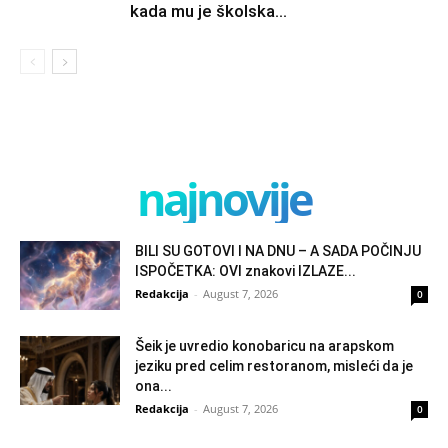
kada mu je školska...
najnovije
BILI SU GOTOVI I NA DNU – A SADA POČINJU
ISPOČETKA: OVI znakovi IZLAZE...
Redakcija
-
August 7, 2026
0
Šeik je uvredio konobaricu na arapskom
jeziku pred celim restoranom, misleći da je
ona...
Redakcija
-
August 7, 2026
0