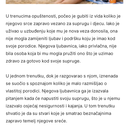
U trenucima opuštenosti, počeo je gubiti iz vida koliko je
njegovo srce zapravo vezano za suprugu i djecu. Iako je
uživao u uzbuđenju koje mu je nova veza donosila, ona
nije mogla zamijeniti ljubav i podršku koju je imao kod
svoje porodice. Njegova ljubavnica, iako privlačna, nije
bila osoba koja bi mu mogla pružiti ono što je uzimao
zdravo za gotovo kod svoje supruge.
U jednom trenutku, dok je razgovarao s njom, iznenada
se suočio s spoznajom koliko je malo razmišljao o
vlastitoj porodici. Njegova ljubavnica ga je izazvala
pitanjem kada će napustiti svoju suprugu, što je u njemu
izazvalo osjećaj nesigurnosti i kajanja. U tom trenutku
shvatio je da su stvari koje je smatrao beznačajnima
zapravo temelj njegove sreće.