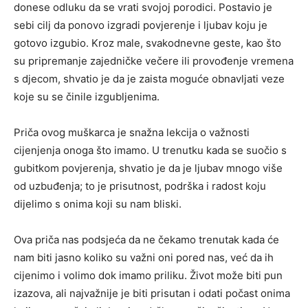
donese odluku da se vrati svojoj porodici. Postavio je
sebi cilj da ponovo izgradi povjerenje i ljubav koju je
gotovo izgubio. Kroz male, svakodnevne geste, kao što
su pripremanje zajedničke večere ili provođenje vremena
s djecom, shvatio je da je zaista moguće obnavljati veze
koje su se činile izgubljenima.
Priča ovog muškarca je snažna lekcija o važnosti
cijenjenja onoga što imamo. U trenutku kada se suočio s
gubitkom povjerenja, shvatio je da je ljubav mnogo više
od uzbuđenja; to je prisutnost, podrška i radost koju
dijelimo s onima koji su nam bliski.
Ova priča nas podsjeća da ne čekamo trenutak kada će
nam biti jasno koliko su važni oni pored nas, već da ih
cijenimo i volimo dok imamo priliku. Život može biti pun
izazova, ali najvažnije je biti prisutan i odati počast onima