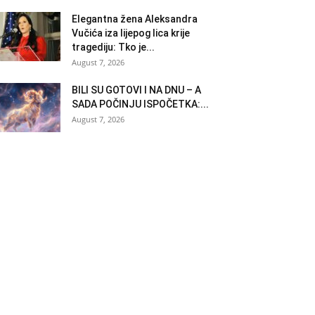
Elegantna žena Aleksandra
Vučića iza lijepog lica krije
tragediju: Tko je...
August 7, 2026
BILI SU GOTOVI I NA DNU – A
SADA POČINJU ISPOČETKA:...
August 7, 2026