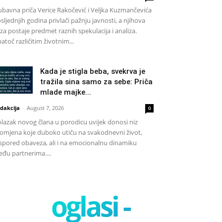
ubavna priča Verice Rakočević i Veljka Kuzmančevića
sljednjih godina privlači pažnju javnosti, a njihova
za postaje predmet raznih spekulacija i analiza.
atoč različitim životnim...
Kada je stigla beba, svekrva je
tražila sina samo za sebe: Priča
mlade majke...
dakcija
-
August 7, 2026
0
lazak novog člana u porodicu uvijek donosi niz
omjena koje duboko utiču na svakodnevni život,
spored obaveza, ali i na emocionalnu dinamiku
đu partnerima....
oglasi -