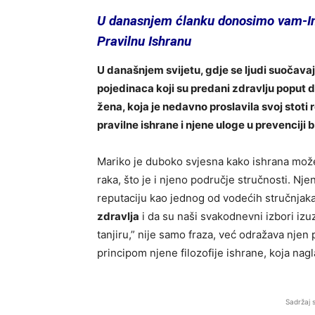
U danasnjem ćlanku donosimo vam-Insp
Pravilnu Ishranu
U današnjem svijetu, gdje se ljudi suočava
pojedinaca koji su predani zdravlju poput d
žena, koja je nedavno proslavila svoj stot
pravilne ishrane i njene uloge u prevenciji 
Mariko je duboko svjesna kako ishrana može
raka, što je i njeno područje stručnosti. Nje
reputaciju kao jednog od vodećih stručnjaka
zdravlja
i da su naši svakodnevni izbori izu
tanjiru,” nije samo fraza, već odražava njen
principom njene filozofije ishrane, koja nag
Sadržaj 