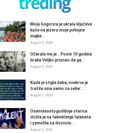
treding
Moja šogorica je ukrala ključeve
kuće na jezeru moje pokojne
majke...
August 7, 2026
Očarala me je… Posle 10 godina
braka Veljko priznao da ga...
August 7, 2026
Kada je stigla beba, svekrva je
tražila sina samo za sebe:...
August 7, 2026
Osamdesetogodišnja starica
došla je na takmičenje talenata
i zamolila za dozvolu...
August 7, 2026