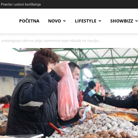
Pravila i uslovi korištenja
Radio
POČETNA
NOVO
LIFESTYLE
SHOWBIZZ
onkologinja otkriva dvije namirnice koje nikada ne stavlja...
Talas