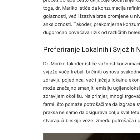
toga, dr. Mariko ističe da konzumacija rafin
gojaznosti, već i izaziva brze promjene u ni
anksioznosti. Također, prekomjerna konzumac
dugoročno povećava rizik od različitih bolest
Preferiranje Lokalnih i Svježih
Dr. Mariko također ističe važnost konzumaci
svježe voće trebali bi činiti osnovu svakod
zdravlju pojedinca, već i jačaju lokalnu ekon
može značajno smanjiti emisiju ugljendioks
zdravijem okolišu. Na primjer, mnogi trgova
farmi, što pomaže potrošačima da izgrade s
praksa ne samo da osigurava bolju kvalitetu
stvarajući bliskije veze između potrošača i 