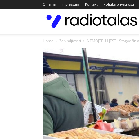
O nama
Impressum
Kontakt
Politika privatnosti
Home
Zanimljivosti
NEMOJTE IH JESTI: Stogodišnja 