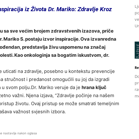
Lj
iracija iz Života Dr. Mariko: Zdravlje Kroz
po
ve
Un
ju sa sve većim brojem zdravstvenih izazova, priče
r. Mariko S. postaju izvor inspiracije. Ova izvanredna
i rođendan, predstavlja živu uspomenu na značaj
bolesti. Kao onkologinja sa bogatim iskustvom, dr.
Re
 uticati na zdravlje, posebno u kontekstu prevencije
Do
na stručnost i predanost omogućili su joj da izgradi
pr
 u svom polju.Dr. Mariko veruje da je
hrana ključ
ra
zetno važni. Njena izjava, “Zdravlje počinje na našem
me
 pristup životu. Ovaj pristup se može smatrati temeljnim
lašava važnost svjesnih izbora.
se nastavlja nakon oglasa