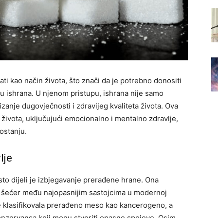
i kao način života, što znači da je potrebno donositi
ju ishrana. U njenom pristupu, ishrana nije samo
tizanje dugovječnosti i zdravijeg kvaliteta života. Ova
e života, uključujući emocionalno i mentalno zdravlje,
ostanju.
lje
sto dijeli je izbjegavanje prerađene hrane. Ona
i šećer među najopasnijim sastojcima u modernoj
je klasifikovala prerađeno meso kao kancerogeno, a
nzervansa koji mogu stvoriti opasne spojeve. Osim