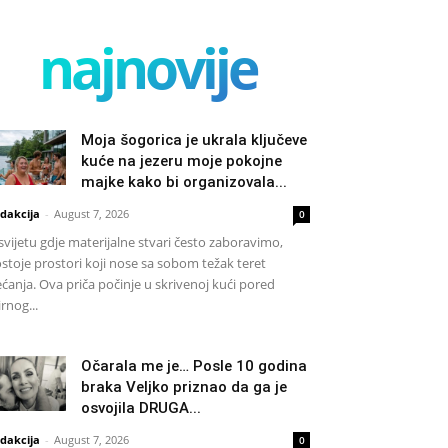
najnovije
Moja šogorica je ukrala ključeve
kuće na jezeru moje pokojne
majke kako bi organizovala...
dakcija
-
August 7, 2026
0
svijetu gdje materijalne stvari često zaboravimo,
stoje prostori koji nose sa sobom težak teret
ećanja. Ova priča počinje u skrivenoj kući pored
rnog...
Očarala me je… Posle 10 godina
braka Veljko priznao da ga je
osvojila DRUGA...
dakcija
-
August 7, 2026
0