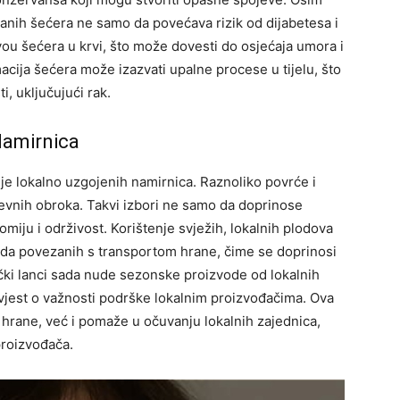
iranih šećera ne samo da povećava rizik od dijabetesa i
vou šećera u krvi, što može dovesti do osjećaja umora i
ija šećera može izazvati upalne procese u tijelu, što
i, uključujući rak.
 Namirnica
je lokalno uzgojenih namirnica. Raznoliko povrće i
nevnih obroka. Takvi izbori ne samo da doprinose
omiju i održivost.
Korištenje svježih, lokalnih plodova
ida povezanih s transportom hrane, čime se doprinosi
čki lanci sada nude sezonske proizvode od lokalnih
vjest o važnosti podrške lokalnim proizvođačima.
Ova
 hrane, već i pomaže u očuvanju lokalnih zajednica,
proizvođača.