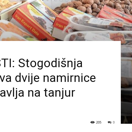
I: Stogodišnja
va dvije namirnice
avlja na tanjur
205
0