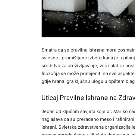
Smatra da se pravilna ishrana mora posmatrat
svjesne i promišljene izbore kada je u pitan
sredstvo za preživljavanje, već i alat za pos
filozofija se može primijeniti na sve aspekt
gdje hrana igra ključnu ulogu u opštem blag
Uticaj Pravilne Ishrane na Zdrav
Jedan od ključnih savjeta koje dr. Mariko če
naglašava da su prerađeno meso i rafiniran
ishrani. Svjetska zdravstvena organizacija 
proces obrade često uključuje dodavanje ko