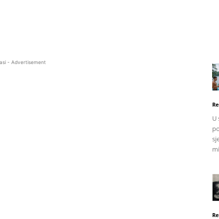
asi - Advertisement
Re
U 
po
sj
mi
Re