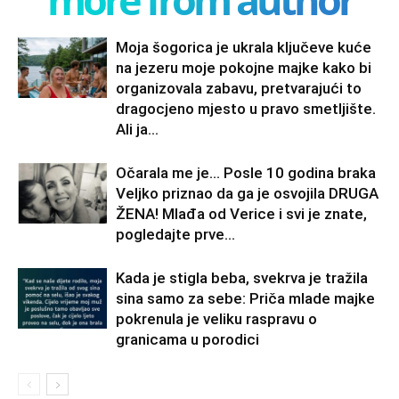
Moja šogorica je ukrala ključeve kuće
na jezeru moje pokojne majke kako bi
organizovala zabavu, pretvarajući to
dragocjeno mjesto u pravo smetljište.
Ali ja...
Očarala me je… Posle 10 godina braka
Veljko priznao da ga je osvojila DRUGA
ŽENA! Mlađa od Verice i svi je znate,
pogledajte prve...
Kada je stigla beba, svekrva je tražila
sina samo za sebe: Priča mlade majke
pokrenula je veliku raspravu o
granicama u porodici