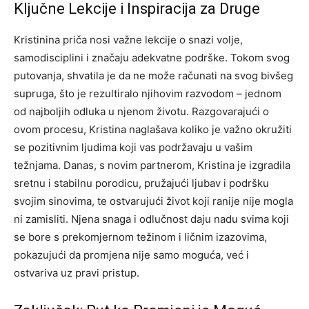
Ključne Lekcije i Inspiracija za Druge
Kristinina priča nosi važne lekcije o snazi volje,
samodisciplini i značaju adekvatne podrške. Tokom svog
putovanja, shvatila je da ne može računati na svog bivšeg
supruga, što je rezultiralo njihovim razvodom – jednom
od najboljih odluka u njenom životu.
Razgovarajući o
ovom procesu, Kristina naglašava koliko je važno okružiti
se pozitivnim ljudima koji vas podržavaju u vašim
težnjama. Danas, s novim partnerom, Kristina je izgradila
sretnu i stabilnu porodicu, pružajući ljubav i podršku
svojim sinovima, te ostvarujući život koji ranije nije mogla
ni zamisliti.
Njena snaga i odlučnost daju nadu svima koji
se bore s prekomjernom težinom i ličnim izazovima,
pokazujući da promjena nije samo moguća, već i
ostvariva uz pravi pristup.