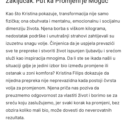
Zaključak: Put ka Promjeni je Moguć
Kao što Kristina pokazuje, transformacija nije samo
fizička; ona obuhvata i mentalnu, emocionalnu i socijalnu
dimenziju života. Njena borba s viškom kilograma,
nedostatak podrške i unutrašnji strahovi zahtijevali su
izuzetnu snagu volje.
Činjenica da je uspjela prevazići
sve te prepreke i stvoriti život ispunjen ljubavlju i srećom
služi kao inspiracija mnogima. Da li ste se ikada našli u
situaciji gdje je jedini izbor bio između promjene ili
ostanak u zoni komfora?
Kristina Filips dokazuje da
nijedna prepreka nije neprevazidna kada postoji čvrsta
volja za promjenom. Njena priča nas poziva da
preuzmemo odgovornost za vlastiti život i borimo se za
sreću koju zaslužujemo, jer svaki korak ka promjeni, bez
obzira koliko mali bio, može dovesti do neverovatnih
rezultata.