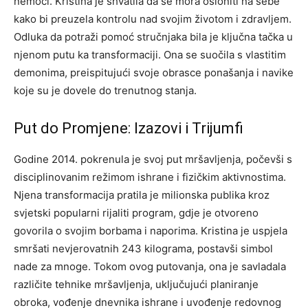
nemoći. Kristina je shvatila da se mora osloniti na sebe
kako bi preuzela kontrolu nad svojim životom i zdravljem.
Odluka da potraži pomoć stručnjaka bila je ključna tačka u
njenom putu ka transformaciji. Ona se suočila s vlastitim
demonima, preispitujući svoje obrasce ponašanja i navike
koje su je dovele do trenutnog stanja.
Put do Promjene: Izazovi i Trijumfi
Godine 2014. pokrenula je svoj put mršavljenja, počevši s
disciplinovanim režimom ishrane i fizičkim aktivnostima.
Njena transformacija pratila je milionska publika kroz
svjetski popularni rijaliti program, gdje je otvoreno
govorila o svojim borbama i naporima. Kristina je uspjela
smršati nevjerovatnih 243 kilograma, postavši simbol
nade za mnoge.
Tokom ovog putovanja, ona je savladala
različite tehnike mršavljenja, uključujući planiranje
obroka, vođenje dnevnika ishrane i uvođenje redovnog