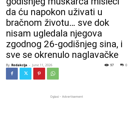
godišnjeg muškarca misleći
da ću napokon uživati u
bračnom životu… sve dok
nisam ugledala njegova
zgodnog 26-godišnjeg sina, i
sve se okrenulo naglavačke
By
Redakcija
-
June 11, 2026
97
0
Oglasi - Advertisement