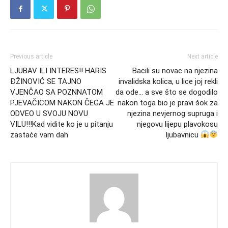
Previous article
Next article
LJUBAV ILI INTERES!! HARIS
Bacili su novac na njezina
ĐŽINOVIĆ SE TAJNO
invalidska kolica, u lice joj rekli
VJENČAO SA POZNNATOM
da ode… a sve što se dogodilo
PJEVAČICOM NAKON ČEGA JE
nakon toga bio je pravi šok za
ODVEO U SVOJU NOVU
njezina nevjernog supruga i
VILU!!!Kad vidite ko je u pitanju
njegovu lijepu plavokosu
zastaće vam dah
ljubavnicu