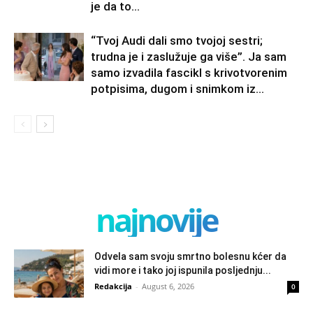
je da to...
“Tvoj Audi dali smo tvojoj sestri;
trudna je i zaslužuje ga više”. Ja sam
samo izvadila fascikl s krivotvorenim
potpisima, dugom i snimkom iz...
najnovije
Odvela sam svoju smrtno bolesnu kćer da
vidi more i tako joj ispunila posljednju...
Redakcija
-
August 6, 2026
0