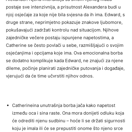
postaje sve intenzivnija, a prisutnost Alexandera budi u
njoj osjećaje za koje nije bila svjesna da ih ima.
Edward, s
druge strane, neprimjetno pokazuje znakove ljubomore,
pokušavajući zadržati kontrolu nad situacijom. Njihove
zajedničke večere postaju ispunjene napetostima, a
Catherine se često povlači u sebe, razmišljajući o svojim
osjećanjima i opcijama koje ima.
Ova emocionalna borba
se dodatno komplikuje kada Edward, ne znajući za njene
dileme, počinje planirati zajedničke putovanja i događaje,
vjerujući da će time učvrstiti njihov odnos.
Catherineina unutrašnja borba jača kako napetost
između oca i sina raste. Ona mora donijeti odluku koja
će odrediti njenu sudbinu – hoće li se držati sigurnosti
koju je imala ili će se prepustiti onome što njeno srce