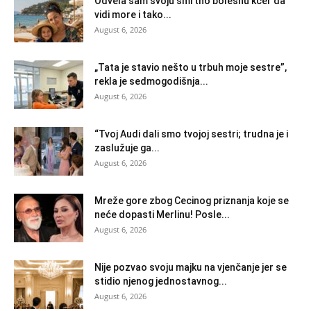
Odvela sam svoju smrtno bolesnu kćer da
vidi more i tako...
August 6, 2026
„Tata je stavio nešto u trbuh moje sestre”,
rekla je sedmogodišnja...
August 6, 2026
“Tvoj Audi dali smo tvojoj sestri; trudna je i
zaslužuje ga...
August 6, 2026
Mreže gore zbog Cecinog priznanja koje se
neće dopasti Merlinu! Posle...
August 6, 2026
Nije pozvao svoju majku na vjenčanje jer se
stidio njenog jednostavnog...
August 6, 2026