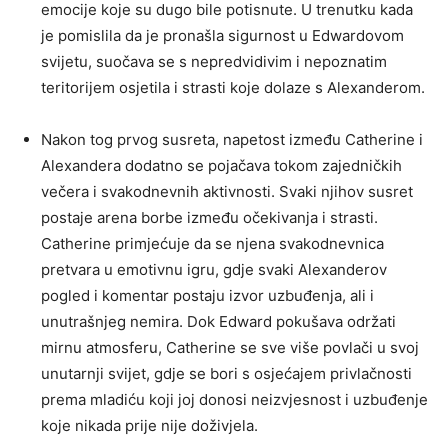
emocije koje su dugo bile potisnute. U trenutku kada
je pomislila da je pronašla sigurnost u Edwardovom
svijetu, suočava se s nepredvidivim i nepoznatim
teritorijem osjetila i strasti koje dolaze s Alexanderom.
Nakon tog prvog susreta, napetost između Catherine i
Alexandera dodatno se pojačava tokom zajedničkih
večera i svakodnevnih aktivnosti. Svaki njihov susret
postaje arena borbe između očekivanja i strasti.
Catherine primjećuje da se njena svakodnevnica
pretvara u emotivnu igru, gdje svaki Alexanderov
pogled i komentar postaju izvor uzbuđenja, ali i
unutrašnjeg nemira.
Dok Edward pokušava održati
mirnu atmosferu, Catherine se sve više povlači u svoj
unutarnji svijet, gdje se bori s osjećajem privlačnosti
prema mladiću koji joj donosi neizvjesnost i uzbuđenje
koje nikada prije nije doživjela.