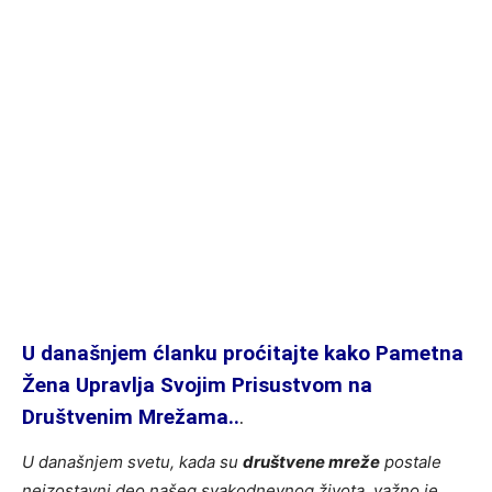
U
današnjem
ćlanku
proćitajte k
ako Pametna
Žena Upravlja Svojim Prisustvom na
Društvenim Mrežama..
.
U današnjem svetu, kada su
društvene mreže
postale
neizostavni deo našeg svakodnevnog života, važno je