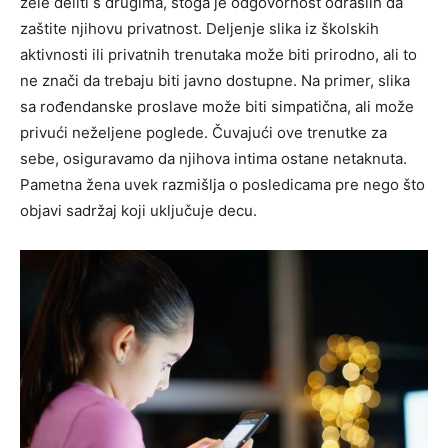
žele deliti s drugima, stoga je odgovornost odraslih da
zaštite njihovu privatnost.
Deljenje slika iz školskih
aktivnosti ili privatnih trenutaka može biti prirodno, ali to
ne znači da trebaju biti javno dostupne. Na primer, slika
sa rođendanske proslave može biti simpatična, ali može
privući neželjene poglede. Čuvajući ove trenutke za
sebe, osiguravamo da njihova intima ostane netaknuta.
Pametna žena uvek razmišlja o posledicama pre nego što
objavi sadržaj koji uključuje decu.