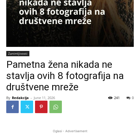
Zanimljivosti
Pametna žena nikada ne
stavlja ovih 8 fotografija na
društvene mreže
By
Redakcija
-
June 11, 2026
241
0
Oglasi - Advertisement