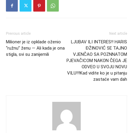
Previous article
Next article
Milioner je iz opklade oženio
LJUBAV ILI INTERES!! HARIS
“ružnu” ženu — Ali kada je ona
ĐŽINOVIĆ SE TAJNO
stigla, svi su zanijemili
VJENČAO SA POZNNATOM
PJEVAČICOM NAKON ČEGA JE
ODVEO U SVOJU NOVU
VILU!!!Kad vidite ko je u pitanju
zastaće vam dah