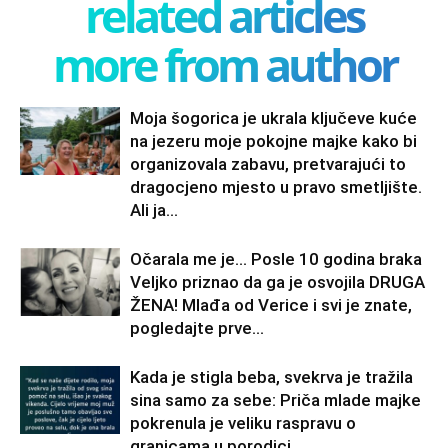
related articles
more from author
Moja šogorica je ukrala ključeve kuće
na jezeru moje pokojne majke kako bi
organizovala zabavu, pretvarajući to
dragocjeno mjesto u pravo smetljište.
Ali ja...
Očarala me je… Posle 10 godina braka
Veljko priznao da ga je osvojila DRUGA
ŽENA! Mlađa od Verice i svi je znate,
pogledajte prve...
Kada je stigla beba, svekrva je tražila
sina samo za sebe: Priča mlade majke
pokrenula je veliku raspravu o
granicama u porodici