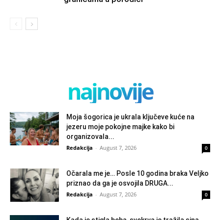
najnovije
Moja šogorica je ukrala ključeve kuće na
jezeru moje pokojne majke kako bi
organizovala...
Redakcija
-
August 7, 2026
0
Očarala me je… Posle 10 godina braka Veljko
priznao da ga je osvojila DRUGA...
Redakcija
-
August 7, 2026
0
Kada je stigla beba, svekrva je tražila sina