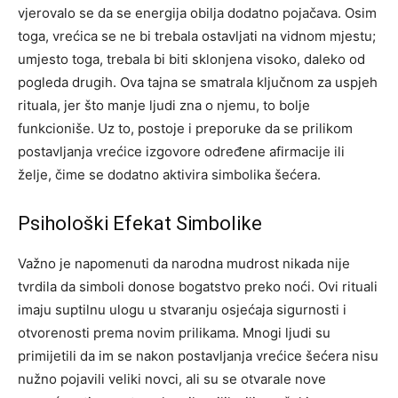
vjerovalo se da se energija obilja dodatno pojačava.
Osim
toga, vrećica se ne bi trebala ostavljati na vidnom mjestu;
umjesto toga, trebala bi biti sklonjena visoko, daleko od
pogleda drugih. Ova tajna se smatrala ključnom za uspjeh
rituala, jer što manje ljudi zna o njemu, to bolje
funkcioniše.
Uz to, postoje i preporuke da se prilikom
postavljanja vrećice izgovore određene afirmacije ili
želje, čime se dodatno aktivira simbolika šećera.
Psihološki Efekat Simbolike
Važno je napomenuti da narodna mudrost nikada nije
tvrdila da simboli donose bogatstvo preko noći. Ovi rituali
imaju suptilnu ulogu u stvaranju osjećaja sigurnosti i
otvorenosti prema novim prilikama.
Mnogi ljudi su
primijetili da im se nakon postavljanja vrećice šećera nisu
nužno pojavili veliki novci, ali su se otvarale nove