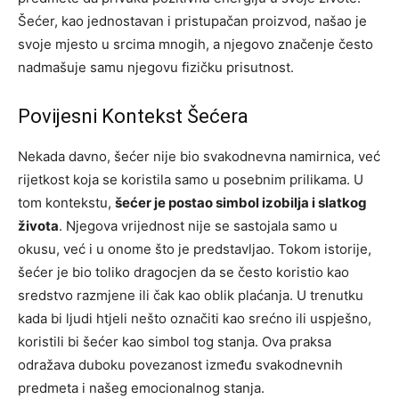
Šećer, kao jednostavan i pristupačan proizvod, našao je
svoje mjesto u srcima mnogih, a njegovo značenje često
nadmašuje samu njegovu fizičku prisutnost.
Povijesni Kontekst Šećera
Nekada davno, šećer nije bio svakodnevna namirnica, već
rijetkost koja se koristila samo u posebnim prilikama. U
tom kontekstu,
šećer je postao simbol izobilja i slatkog
života
. Njegova vrijednost nije se sastojala samo u
okusu, već i u onome što je predstavljao. Tokom istorije,
šećer je bio toliko dragocjen da se često koristio kao
sredstvo razmjene ili čak kao oblik plaćanja. U trenutku
kada bi ljudi htjeli nešto označiti kao srećno ili uspješno,
koristili bi šećer kao simbol tog stanja. Ova praksa
odražava duboku povezanost između svakodnevnih
predmeta i našeg emocionalnog stanja.