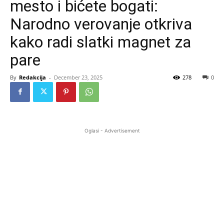
mesto i bićete bogati:
Narodno verovanje otkriva
kako radi slatki magnet za
pare
By
Redakcija
-
December 23, 2025
278
0
Oglasi - Advertisement