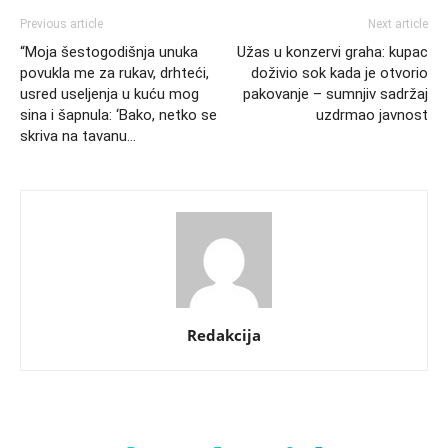
Previous article
Next article
“Moja šestogodišnja unuka
Užas u konzervi graha: kupac
povukla me za rukav, drhteći,
doživio sok kada je otvorio
usred useljenja u kuću mog
pakovanje – sumnjiv sadržaj
sina i šapnula: ‘Bako, netko se
uzdrmao javnost
skriva na tavanu…
Redakcija