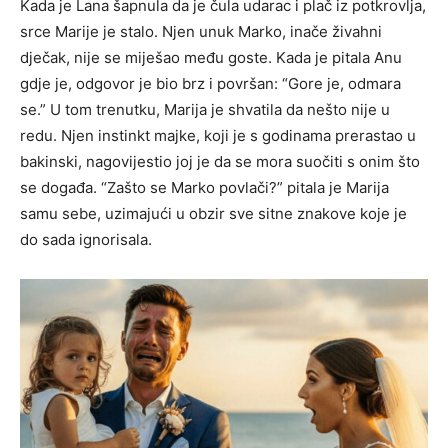
Kada je Lana šapnula da je čula udarac i plač iz potkrovlja,
srce Marije je stalo. Njen unuk Marko, inače živahni
dječak, nije se miješao među goste.
Kada je pitala Anu
gdje je, odgovor je bio brz i površan: “Gore je, odmara
se.” U tom trenutku, Marija je shvatila da nešto nije u
redu. Njen instinkt majke, koji je s godinama prerastao u
bakinski, nagovijestio joj je da se mora suočiti s onim što
se događa.
“Zašto se Marko povlači?” pitala je Marija
samu sebe, uzimajući u obzir sve sitne znakove koje je
do sada ignorisala.