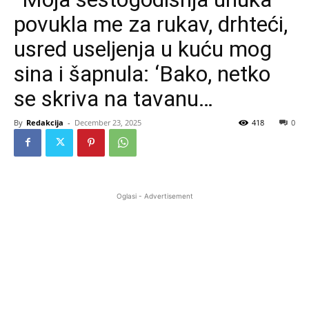
povukla me za rukav, drhteći,
usred useljenja u kuću mog
sina i šapnula: ‘Bako, netko
se skriva na tavanu…
By
Redakcija
-
December 23, 2025
418
0
Oglasi - Advertisement