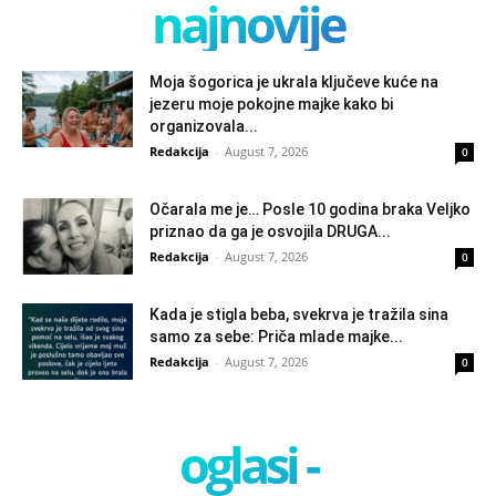
najnovije
Moja šogorica je ukrala ključeve kuće na
jezeru moje pokojne majke kako bi
organizovala...
Redakcija
-
August 7, 2026
0
Očarala me je… Posle 10 godina braka Veljko
priznao da ga je osvojila DRUGA...
Redakcija
-
August 7, 2026
0
Kada je stigla beba, svekrva je tražila sina
samo za sebe: Priča mlade majke...
Redakcija
-
August 7, 2026
0
oglasi -