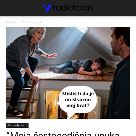
Home
Zanimljivosti
Zanimljivosti
“Moja šestogodišnja unuka