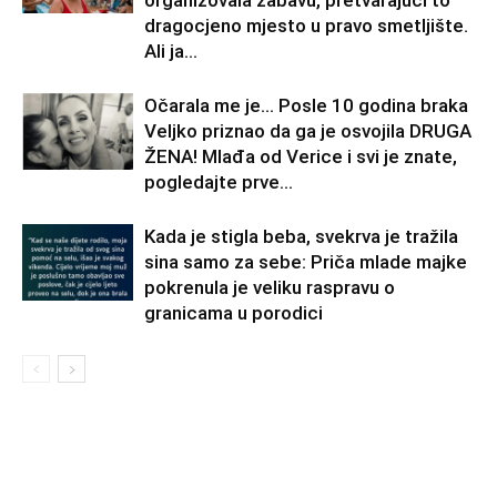
dragocjeno mjesto u pravo smetljište.
Ali ja...
Očarala me je… Posle 10 godina braka
Veljko priznao da ga je osvojila DRUGA
ŽENA! Mlađa od Verice i svi je znate,
pogledajte prve...
Kada je stigla beba, svekrva je tražila
sina samo za sebe: Priča mlade majke
pokrenula je veliku raspravu o
granicama u porodici