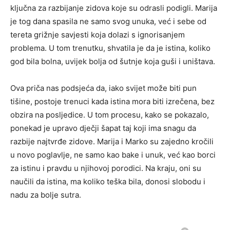
ključna za razbijanje zidova koje su odrasli podigli. Marija
je tog dana spasila ne samo svog unuka, već i sebe od
tereta grižnje savjesti koja dolazi s ignorisanjem
problema. U tom trenutku, shvatila je da je istina, koliko
god bila bolna, uvijek bolja od šutnje koja guši i uništava.
Ova priča nas podsjeća da, iako svijet može biti pun
tišine, postoje trenuci kada istina mora biti izrečena, bez
obzira na posljedice. U tom procesu, kako se pokazalo,
ponekad je upravo dječji šapat taj koji ima snagu da
razbije najtvrđe zidove. Marija i Marko su zajedno kročili
u novo poglavlje, ne samo kao bake i unuk, već kao borci
za istinu i pravdu u njihovoj porodici. Na kraju, oni su
naučili da istina, ma koliko teška bila, donosi slobodu i
nadu za bolje sutra.