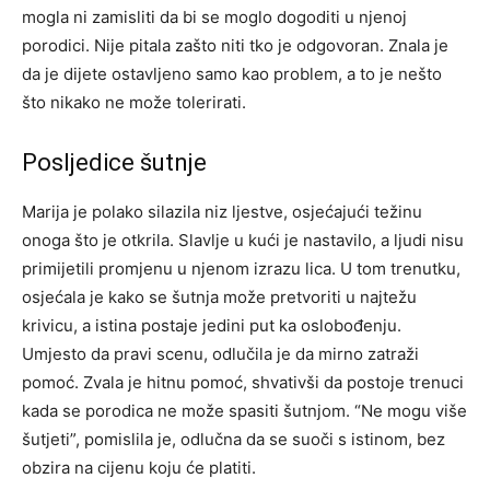
mogla ni zamisliti da bi se moglo dogoditi u njenoj
porodici. Nije pitala zašto niti tko je odgovoran.
Znala je
da je dijete ostavljeno samo kao problem, a to je nešto
što nikako ne može tolerirati.
Posljedice šutnje
Marija je polako silazila niz ljestve, osjećajući težinu
onoga što je otkrila. Slavlje u kući je nastavilo, a ljudi nisu
primijetili promjenu u njenom izrazu lica. U tom trenutku,
osjećala je kako se šutnja može pretvoriti u najtežu
krivicu, a istina postaje jedini put ka oslobođenju.
Umjesto da pravi scenu, odlučila je da mirno zatraži
pomoć. Zvala je hitnu pomoć, shvativši da postoje trenuci
kada se porodica ne može spasiti šutnjom. “Ne mogu više
šutjeti”, pomislila je, odlučna da se suoči s istinom, bez
obzira na cijenu koju će platiti.