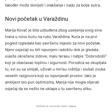
također može donijeti i olakšanje i nadu za bolje sutra.
Novi početak u Varaždinu
Marija Kovač je bila uzbuđena zbog useljenja svog sina
Ivana u novu kuću na rubu Varaždina. Kuća je na prvi
pogled izgledala kao savršeno mjesto za novi početak.
Njeni osjećaji su bili ispunjeni radošću dok je gledala
svježe okrečene zidove, malu terasu i natpis “Dobrodošli”
koji je obećavao toplinu i sigurnost. Porodica se okupljala
tu, svi su se smijali, uživali u mirisu roštilja i slušali zvuke
veselih razgovora koji su ispunjavali prostor. Iako je
ambijent bio pun optimizma, Marija nije mogla otjerati
osjećaj da se nešto ne uklapa u tu savršenu sliku.
Sadržaj se nastavlja nakon oglasa