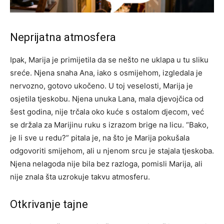
Neprijatna atmosfera
Ipak, Marija je primijetila da se nešto ne uklapa u tu sliku
sreće. Njena snaha Ana, iako s osmijehom, izgledala je
nervozno, gotovo ukočeno. U toj veselosti, Marija je
osjetila tjeskobu. Njena unuka Lana, mala djevojčica od
šest godina, nije trčala oko kuće s ostalom djecom, već
se držala za Marijinu ruku s izrazom brige na licu. “Bako,
je li sve u redu?” pitala je, na što je Marija pokušala
odgovoriti smijehom, ali u njenom srcu je stajala tjeskoba.
Njena nelagoda nije bila bez razloga, pomisli Marija, ali
nije znala šta uzrokuje takvu atmosferu.
Otkrivanje tajne