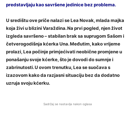
predstavljaju kao savršene jedinice bez problema.
U središtu ove priče nalazi se Lea Novak, mlada majka
koja živi u blizini Varaždina. Na prvi pogled, njen život
izgleda savršeno – stabilan brak sa suprugom Sašom i
četverogodišnja kćerka Una. Međutim, kako vrijeme
prolazi, Lea počinje primjećivati neobične promjene u
ponašanju svoje kćerke, što je dovodi do sumnje i
zabrinutosti. U ovom trenutku, Lea se suočava s
izazovom kako da razjasni situaciju bez da dodatno
uzruja svoju kćerku.
Sadržaj se nastavlja nakon oglasa