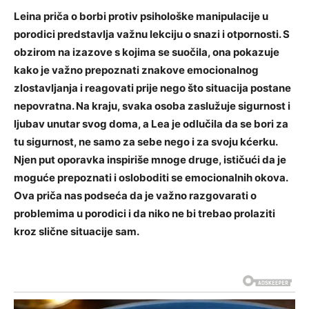
Leina priča o borbi protiv psihološke manipulacije u
porodici predstavlja važnu lekciju o snazi i otpornosti. S
obzirom na izazove s kojima se suočila, ona pokazuje
kako je važno prepoznati znakove emocionalnog
zlostavljanja i reagovati prije nego što situacija postane
nepovratna.
Na kraju, svaka osoba zaslužuje sigurnost i
ljubav unutar svog doma, a Lea je odlučila da se bori za
tu sigurnost, ne samo za sebe nego i za svoju kćerku.
Njen put oporavka inspiriše mnoge druge, ističući da je
moguće prepoznati i osloboditi se emocionalnih okova.
Ova priča nas podseća da je važno razgovarati o
problemima u porodici i da niko ne bi trebao prolaziti
kroz slične situacije sam.