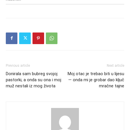
Previous article
Next article
Donirala sam bubreg svojoj
Moj otac je trebao biti u lijesu
pastorki, a onda su ona i moj
— onda mi je grobar dao ključ
muž nestali iz mog života
mračne tajne