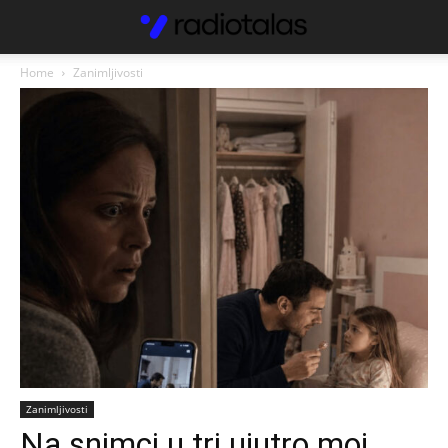
Home
Zanimljivosti
Zanimljivosti
Na snimci u tri ujutro moj