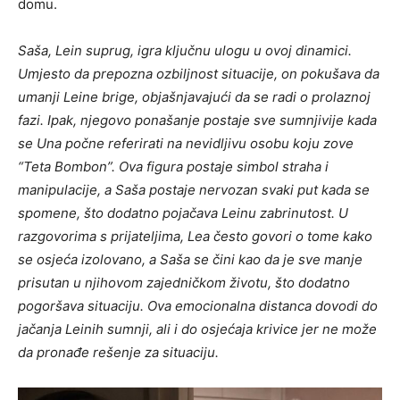
domu.
Saša, Lein suprug, igra ključnu ulogu u ovoj dinamici.
Umjesto da prepozna ozbiljnost situacije, on pokušava da
umanji Leine brige, objašnjavajući da se radi o prolaznoj
fazi. Ipak, njegovo ponašanje postaje sve sumnjivije kada
se Una počne referirati na nevidljivu osobu koju zove
“Teta Bombon”. Ova figura postaje simbol straha i
manipulacije, a Saša postaje nervozan svaki put kada se
spomene, što dodatno pojačava Leinu zabrinutost. U
razgovorima s prijateljima, Lea često govori o tome kako
se osjeća izolovano, a Saša se čini kao da je sve manje
prisutan u njihovom zajedničkom životu, što dodatno
pogoršava situaciju. Ova emocionalna distanca dovodi do
jačanja Leinih sumnji, ali i do osjećaja krivice jer ne može
da pronađe rešenje za situaciju.