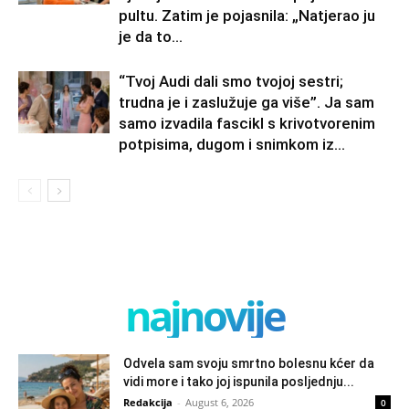
pultu. Zatim je pojasnila: „Natjerao ju
je da to...
“Tvoj Audi dali smo tvojoj sestri;
trudna je i zaslužuje ga više”. Ja sam
samo izvadila fascikl s krivotvorenim
potpisima, dugom i snimkom iz...
najnovije
Odvela sam svoju smrtno bolesnu kćer da
vidi more i tako joj ispunila posljednju...
Redakcija
-
August 6, 2026
0