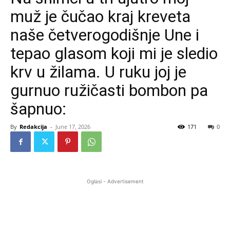
muž je čučao kraj kreveta
naše četverogodišnje Une i
tepao glasom koji mi je sledio
krv u žilama. U ruku joj je
gurnuo ružičasti bombon pa
šapnuo:
By
Redakcija
-
June 17, 2026
171
0
Oglasi - Advertisement