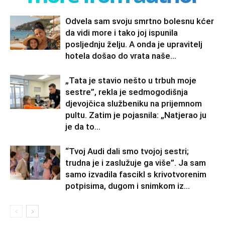
Odvela sam svoju smrtno bolesnu kćer
da vidi more i tako joj ispunila
posljednju želju. A onda je upravitelj
hotela došao do vrata naše...
„Tata je stavio nešto u trbuh moje
sestre”, rekla je sedmogodišnja
djevojčica službeniku na prijemnom
pultu. Zatim je pojasnila: „Natjerao ju
je da to...
“Tvoj Audi dali smo tvojoj sestri;
trudna je i zaslužuje ga više”. Ja sam
samo izvadila fascikl s krivotvorenim
potpisima, dugom i snimkom iz...