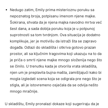
Nedugo zatim, Emily prima misterioznu poruku sa
nepoznatog broja, potpisanu imenom njene majke.
Šokirana, shvata da je njena majka navodno mrtva već
šest dana, a sada dobija poruku koja je u potpunoj
suprotnosti sa tom tvrdnjom. Ova situacija je dodatno
komplikuje, jer je motivišu da istraži šta se zapravo
događa.
Odlazi do skladišta i otkriva gotovo prazan
prostor, ali sa ključnim tragovima koji ukazuju na to da
je priča o smrti njene majke mnogo složenija nego što
se činilo.
U trenutku kada je otvorila vrata skladišta,
njen um je preplavila bujna mašta, zamišljajući kako bi
mogla izgledati scena koja se odigrala pre nego što je
stigla, ali je istovremeno osjećala da se odvija nešto
mnogo mračnije.
U skladištu, Emily pronalazi dokaze koji sugeriraju da je