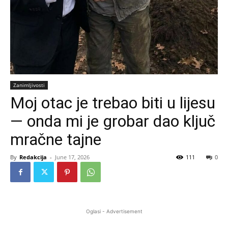
Zanimljivosti
Moj otac je trebao biti u lijesu
— onda mi je grobar dao ključ
mračne tajne
By
Redakcija
-
June 17, 2026
111
0
Oglasi - Advertisement