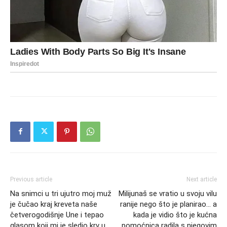
Previous article
Next article
Na snimci u tri ujutro moj muž
Milijunaš se vratio u svoju vilu
je čučao kraj kreveta naše
ranije nego što je planirao… a
četverogodišnje Une i tepao
kada je vidio što je kućna
glasom koji mi je sledio krv u
pomoćnica radila s njegovim