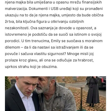
njena majka bila umiješana u opasnu mrežu finansijskih
malverzacija. Dokumenti i USB uređaji koji su pronađeni
ukazuju na to da je njena majka, umjesto da bude obična
žrtva, bila ključna figura u otkrivanju ozbiljnih
nezakonitosti.
Ova saznanja je dovode u opasnost, a
istovremeno je podstiču da se suoči sa istinom o svojoj
porodici. U tim trenucima, Emily se suočava s moralnom
dilemom – da li da nastavi sa istraživanjem ili da se
povuče i sačuva vlastitu sigurnost?
Mnoge misli joj
prolaze kroz glavu, ali ona se odlučuje za hrabrost,
uprkos strahu koji je obuzima.