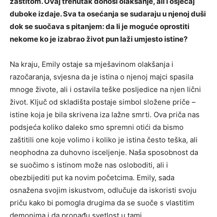
zaštitom. Ovaj trenutak donosi olakšanje, ali i osjećaj
duboke izdaje.
Sva ta osećanja se sudaraju u njenoj duši
dok se suočava s pitanjem: da li je moguće oprostiti
nekome ko je izabrao život pun laži umjesto istine?
Na kraju, Emily ostaje sa mješavinom olakšanja i
razočaranja, svjesna da je istina o njenoj majci spasila
mnoge živote, ali i ostavila teške posljedice na njen lični
život. Ključ od skladišta postaje simbol složene priče –
istine koja je bila skrivena iza lažne smrti.
Ova priča nas
podsjeća koliko daleko smo spremni otići da bismo
zaštitili one koje volimo i koliko je istina često teška, ali
neophodna za duhovno isceljenje. Naša sposobnost da
se suočimo s istinom može nas osloboditi, ali i
obezbijediti put ka novim početcima.
Emily, sada
osnažena svojim iskustvom, odlučuje da iskoristi svoju
priču kako bi pomogla drugima da se suoče s vlastitim
demonima i da pronađu svetlost u tami.