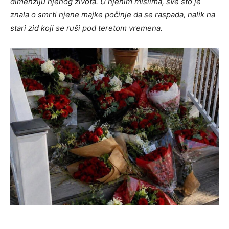
dimenziju njenog života. U njenim mislima, sve što je
znala o smrti njene majke počinje da se raspada, nalik na
stari zid koji se ruši pod teretom vremena.