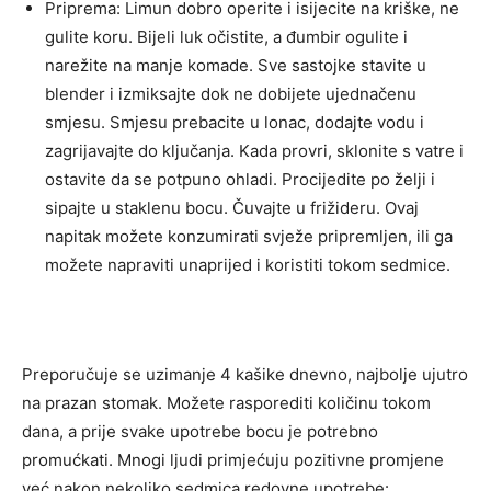
Priprema: Limun dobro operite i isijecite na kriške, ne
gulite koru. Bijeli luk očistite, a đumbir ogulite i
narežite na manje komade. Sve sastojke stavite u
blender i izmiksajte dok ne dobijete ujednačenu
smjesu. Smjesu prebacite u lonac, dodajte vodu i
zagrijavajte do ključanja. Kada provri, sklonite s vatre i
ostavite da se potpuno ohladi. Procijedite po želji i
sipajte u staklenu bocu. Čuvajte u frižideru. Ovaj
napitak možete konzumirati svježe pripremljen, ili ga
možete napraviti unaprijed i koristiti tokom sedmice.
Preporučuje se uzimanje 4 kašike dnevno, najbolje ujutro
na prazan stomak. Možete rasporediti količinu tokom
dana, a prije svake upotrebe bocu je potrebno
promućkati. Mnogi ljudi primjećuju pozitivne promjene
već nakon nekoliko sedmica redovne upotrebe: