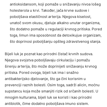
antioksidansom, koji pomaže u snižavanju nivoa lošeg
holesterola u krvi. Također, jača krvne sudove i
poboljšava elastičnost arterija. Njegova kiselost,
unatoč svom okusu, djeluje alkalno unutar organizma,
što dodatno pomaže u regulaciji krvnog pritiska. Pored
toga, limun ima sposobnost da detoxikujue organizam,
što doprinosi poboljšanju opšteg zdravstvenog stanja.
Bijeli luk je poznat kao prirodni čistač krvnih sudova.
Njegova svojstva poboljšavaju cirkulaciju i pomažu
širenju arterija, što može doprinijeti snižavanju krvnog
pritiska. Pored ovoga, bijeli luk ima i snažno
antibakterijsko djelovanje, što ga čini korisnim u
prevenciji raznih bolesti. Osim toga, sadrži alicin, moćnu
supstancu koja može smanjiti rizik od srčanih bolesti. U
mnogim kulturama, bijeli luk se koristi i kao prirodni
antibiotik, čime dodatno poboljšava imuno sistem.