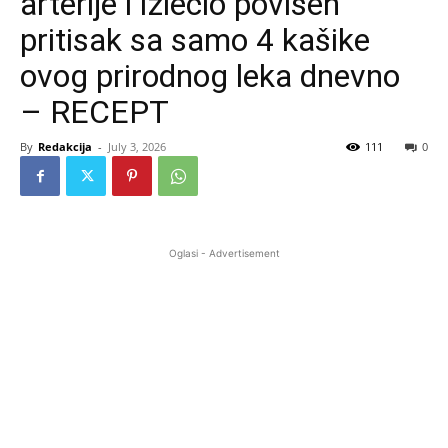
arterije i izlečio povišen
pritisak sa samo 4 kašike
ovog prirodnog leka dnevno
– RECEPT
By
Redakcija
-
July 3, 2026
111
0
Oglasi - Advertisement