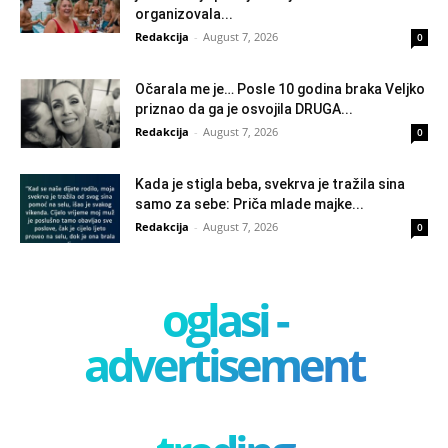
organizovala...
Redakcija
-
August 7, 2026
0
Očarala me je… Posle 10 godina braka Veljko
priznao da ga je osvojila DRUGA...
Redakcija
-
August 7, 2026
0
Kada je stigla beba, svekrva je tražila sina
samo za sebe: Priča mlade majke...
Redakcija
-
August 7, 2026
0
oglasi -
advertisement