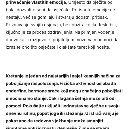
prihvaćanje vlastitih emocija
. Umjesto da bježite od
bola, dozvolite sebi da osjećate. Potisnute emocije ne
nestaju, već se gomilaju i stvaraju dodatni pritisak.
Priznavanje svojih osjećaja, bez obzira koliko teški bili,
ključno je za proces ozdravljenja. Na primjer, vođenje
dnevnika ili razgovor s prijateljem može vam pomoći da
izrazite ono što osjećate i olakšate teret koji nosite.
Kretanje je jedan od najstarijih i najefikasnijih načina za
poboljšanje raspoloženja. Fizička aktivnost oslobađa
endorfine, hormone sreće koji mogu značajno poboljšati
emocionalno stanje. Čak i lagana šetnja može biti od
pomoći. Pokušajte uključiti jednostavne vježbe u svoju
dnevnu rutinu, poput joge ili istezanja.
U istraživanju je
pokazano da redovno vježbanje može smanjiti
simptome anksioznosti i depresije, čime se stvara