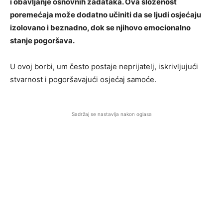
i obavljanje osnovnih zadataka. Ova složenost
poremećaja može dodatno učiniti da se ljudi osjećaju
izolovano i beznadno, dok se njihovo emocionalno
stanje pogoršava.
U ovoj borbi, um često postaje neprijatelj, iskrivljujući
stvarnost i pogoršavajući osjećaj samoće.
Sadržaj se nastavlja nakon oglasa