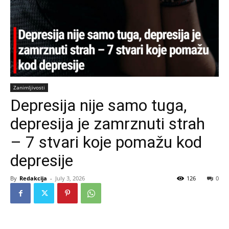
Zanimljivosti
Depresija nije samo tuga,
depresija je zamrznuti strah
– 7 stvari koje pomažu kod
depresije
By
Redakcija
-
July 3, 2026
126
0