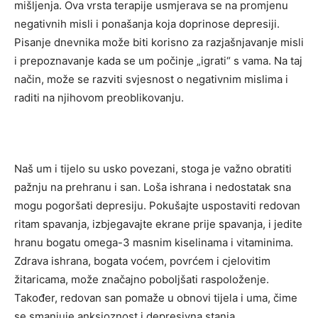
mišljenja. Ova vrsta terapije usmjerava se na promjenu
negativnih misli i ponašanja koja doprinose depresiji.
Pisanje dnevnika može biti korisno za razjašnjavanje misli
i prepoznavanje kada se um počinje „igrati“ s vama. Na taj
način, može se razviti svjesnost o negativnim mislima i
raditi na njihovom preoblikovanju.
Naš um i tijelo su usko povezani, stoga je važno obratiti
pažnju na prehranu i san. Loša ishrana i nedostatak sna
mogu pogoršati depresiju. Pokušajte uspostaviti redovan
ritam spavanja, izbjegavajte ekrane prije spavanja, i jedite
hranu bogatu omega-3 masnim kiselinama i vitaminima.
Zdrava ishrana, bogata voćem, povrćem i cjelovitim
žitaricama, može značajno poboljšati raspoloženje.
Također, redovan san pomaže u obnovi tijela i uma, čime
se smanjuje anksioznost i depresivna stanja.