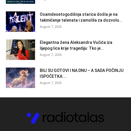
Osamdesetogodišnja starica došla je na
takmičenje talenata i zamolila za dozvolu...
August 7, 2026
Elegantna žena Aleksandra Vučića iza
lijepog lica krije tragediju: Tko je...
August 7, 2026
BILI SU GOTOVI I NA DNU – A SADA POČINJU
ISPOČETKA:...
August 7, 2026