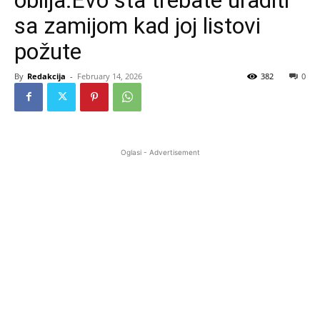
sa zamijom kad joj listovi
požute
By
Redakcija
-
February 14, 2026
382
0
Oglasi - Advertisement