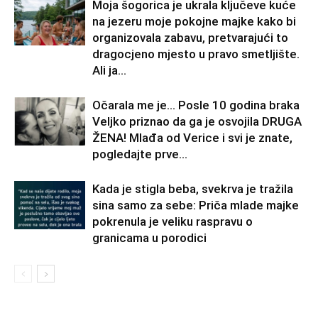
Moja šogorica je ukrala ključeve kuće
na jezeru moje pokojne majke kako bi
organizovala zabavu, pretvarajući to
dragocjeno mjesto u pravo smetljište.
Ali ja...
Očarala me je… Posle 10 godina braka
Veljko priznao da ga je osvojila DRUGA
ŽENA! Mlađa od Verice i svi je znate,
pogledajte prve...
Kada je stigla beba, svekrva je tražila
sina samo za sebe: Priča mlade majke
pokrenula je veliku raspravu o
granicama u porodici