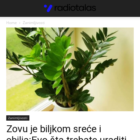
Home
Zanimljivosti
Zanimljivosti
Zovu je biljkom sreće i
obilja:Evo šta trebate uraditi