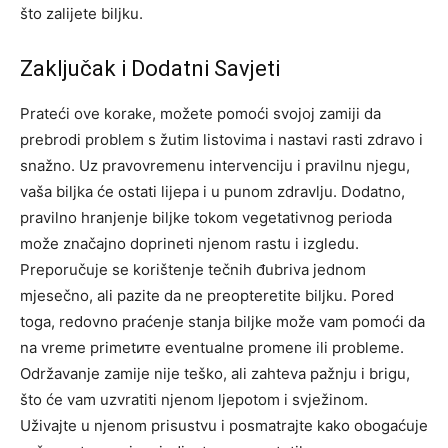
što zalijete biljku.
Zaključak i Dodatni Savjeti
Prateći ove korake, možete pomoći svojoj zamiji da
prebrodi problem s žutim listovima i nastavi rasti zdravo i
snažno. Uz pravovremenu intervenciju i pravilnu njegu,
vaša biljka će ostati lijepa i u punom zdravlju. Dodatno,
pravilno hranjenje biljke tokom vegetativnog perioda
može značajno doprineti njenom rastu i izgledu.
Preporučuje se korištenje tečnih đubriva jednom
mjesečno, ali pazite da ne preopteretite biljku. Pored
toga, redovno praćenje stanja biljke može vam pomoći da
na vreme primetите eventualne promene ili probleme.
Održavanje zamije nije teško, ali zahteva pažnju i brigu,
što će vam uzvratiti njenom ljepotom i svježinom.
Uživajte u njenom prisustvu i posmatrajte kako obogaćuje