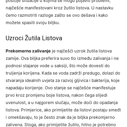
postoje situacije u kojima se mogu pojaviti problemi,
najčešće manifestovani kroz žutilo listova. U nastavku
ćemo razmotriti razloge zašto se ovo dešava i kako
možete spasiti svoju biljku.
Uzroci Žutila Listova
Prekomerno zalivanje
je najčešći uzrok žutila listova
zamije. Ova biljka preferira suvo tlo između zalivanja i ne
podnosi stajanje vode u saksiji, što može dovesti do
truljenja korijena. Kada se voda zadrži predugo, dolazi do
stvaranja idealnih uvjeta za razvoj gljivica i bakterija, koje
napadaju korijenje. Ovo stanje se najčešće manifestuje
prvo kroz promjenu boje listova, nakon čega slijedi
uvenulost, a u najgorem slučaju, može doći do opadanja
listova. Primjerice, ako primijetite da listovi postaju smeđi
i omekšavaju, to je često znak da je biljka prekomjerno
zalivena. Stoga, ako primijetite žutilo, hitno je potrebno