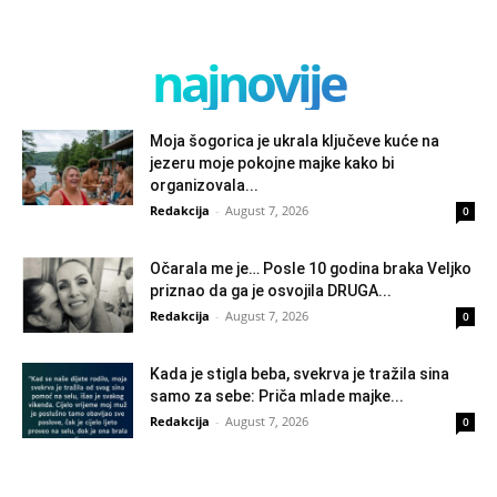
najnovije
Moja šogorica je ukrala ključeve kuće na
jezeru moje pokojne majke kako bi
organizovala...
Redakcija
-
August 7, 2026
0
Očarala me je… Posle 10 godina braka Veljko
priznao da ga je osvojila DRUGA...
Redakcija
-
August 7, 2026
0
Kada je stigla beba, svekrva je tražila sina
samo za sebe: Priča mlade majke...
Redakcija
-
August 7, 2026
0