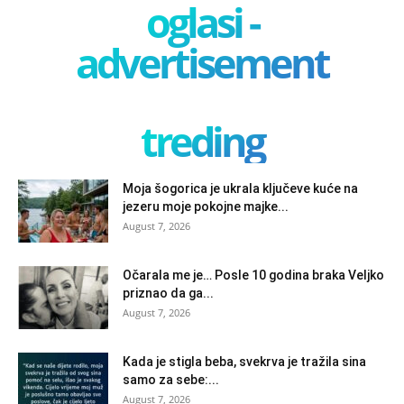
oglasi -
advertisement
treding
Moja šogorica je ukrala ključeve kuće na
jezeru moje pokojne majke...
August 7, 2026
Očarala me je… Posle 10 godina braka Veljko
priznao da ga...
August 7, 2026
Kada je stigla beba, svekrva je tražila sina
samo za sebe:...
August 7, 2026