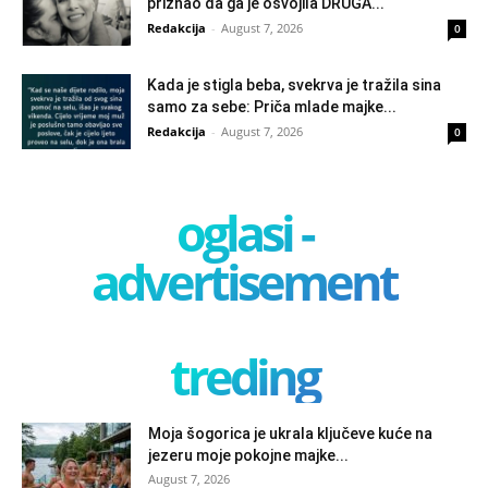
priznao da ga je osvojila DRUGA...
Redakcija
-
August 7, 2026
0
Kada je stigla beba, svekrva je tražila sina
samo za sebe: Priča mlade majke...
Redakcija
-
August 7, 2026
0
oglasi -
advertisement
treding
Moja šogorica je ukrala ključeve kuće na
jezeru moje pokojne majke...
August 7, 2026