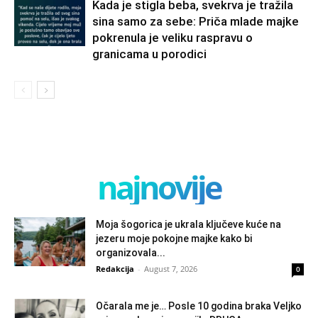
Kada je stigla beba, svekrva je tražila
sina samo za sebe: Priča mlade majke
pokrenula je veliku raspravu o
granicama u porodici
najnovije
Moja šogorica je ukrala ključeve kuće na
jezeru moje pokojne majke kako bi
organizovala...
Redakcija
-
August 7, 2026
0
Očarala me je… Posle 10 godina braka Veljko