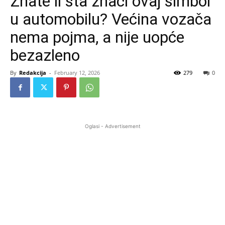
Znate li šta znači ovaj simbol
u automobilu? Većina vozača
nema pojma, a nije uopće
bezazleno
By
Redakcija
-
February 12, 2026
279
0
Oglasi - Advertisement