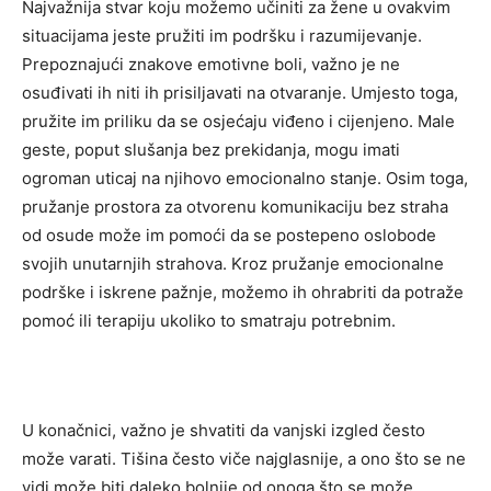
Najvažnija stvar koju možemo učiniti za žene u ovakvim
situacijama jeste pružiti im podršku i razumijevanje.
Prepoznajući znakove emotivne boli, važno je ne
osuđivati ih niti ih prisiljavati na otvaranje. Umjesto toga,
pružite im priliku da se osjećaju viđeno i cijenjeno.
Male
geste, poput slušanja bez prekidanja, mogu imati
ogroman uticaj na njihovo emocionalno stanje. Osim toga,
pružanje prostora za otvorenu komunikaciju bez straha
od osude može im pomoći da se postepeno oslobode
svojih unutarnjih strahova.
Kroz pružanje emocionalne
podrške i iskrene pažnje, možemo ih ohrabriti da potraže
pomoć ili terapiju ukoliko to smatraju potrebnim.
U konačnici, važno je shvatiti da vanjski izgled često
može varati. Tišina često viče najglasnije, a ono što se ne
vidi može biti daleko bolnije od onoga što se može