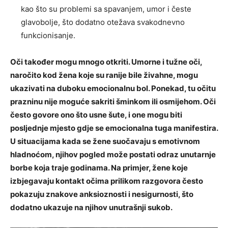
kao što su problemi sa spavanjem, umor i česte
glavobolje, što dodatno otežava svakodnevno
funkcionisanje.
Oči također mogu mnogo otkriti. Umorne i tužne oči,
naročito kod žena koje su ranije bile živahne, mogu
ukazivati na duboku emocionalnu bol. Ponekad, tu očitu
prazninu nije moguće sakriti šminkom ili osmijehom.
Oči
često govore ono što usne šute, i one mogu biti
posljednje mjesto gdje se emocionalna tuga manifestira.
U situacijama kada se žene suočavaju s emotivnom
hladnoćom, njihov pogled može postati odraz unutarnje
borbe koja traje godinama.
Na primjer, žene koje
izbjegavaju kontakt očima prilikom razgovora često
pokazuju znakove anksioznosti i nesigurnosti, što
dodatno ukazuje na njihov unutrašnji sukob.