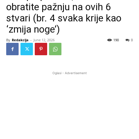
obratite pažnju na ovih 6
stvari (br. 4 svaka krije kao
‘zmija noge’)
By
Redakcija
-
June 12, 2026
190
0
Oglasi - Advertisement