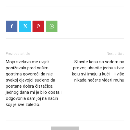
Previous article
Next article
Moja svekrva me uvijek
Stavite kesu sa vodom na
ponižavala pred našim
prozor, ubacite jednu stvar
gostima govoreći da nije
koju svi imaju u kući – i više
svakoj djevojci suđeno da
nikada nećete videti muhu
postane dobra čistačica:
jednog dana mi je bilo dosta i
odgovorila sam joj na način
koji je sve zaledio.