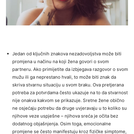
Jedan od ključnih znakova nezadovoljstva može biti
promjena u načinu na koji žena govori o svom
partneru. Ako primijetite da izbjegava razgovor o svom
mužu ili ga neprestano hvali, to može biti znak da
skriva stvarnu situaciju u svom braku. Ova pretjerana
potreba za potvrdama često ukazuje na to da stvarnost
nije onakva kakvom se prikazuje. Sretne žene obično
ne osjećaju potrebu da druge uvjeravaju u to koliko su
njihove veze uspješne – njihova sreća je očita bez
dodatnog objašnjenja. Osim toga, emocionalne
promjene se često manifestuju kroz fizičke simptome,