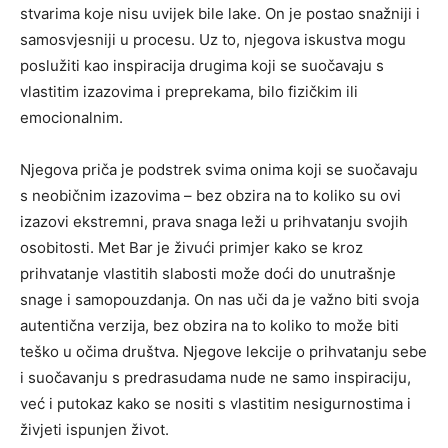
stvarima koje nisu uvijek bile lake. On je postao snažniji i
samosvjesniji u procesu.
Uz to, njegova iskustva mogu
poslužiti kao inspiracija drugima koji se suočavaju s
vlastitim izazovima i preprekama, bilo fizičkim ili
emocionalnim.
Njegova priča je podstrek svima onima koji se suočavaju
s neobičnim izazovima – bez obzira na to koliko su ovi
izazovi ekstremni, prava snaga leži u prihvatanju svojih
osobitosti. Met Bar je živući primjer kako se kroz
prihvatanje vlastitih slabosti može doći do unutrašnje
snage i samopouzdanja. On nas uči da je važno biti svoja
autentična verzija, bez obzira na to koliko to može biti
teško u očima društva. Njegove lekcije o prihvatanju sebe
i suočavanju s predrasudama nude ne samo inspiraciju,
već i putokaz kako se nositi s vlastitim nesigurnostima i
živjeti ispunjen život.