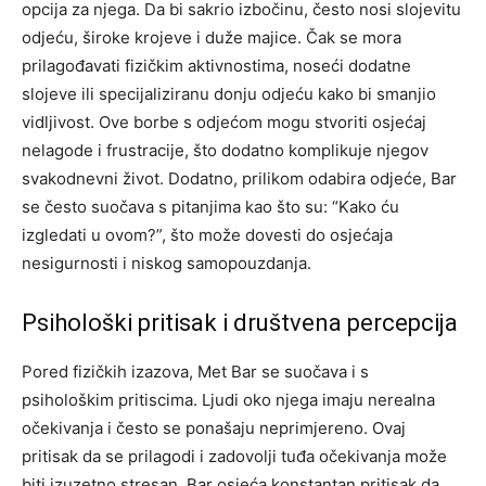
opcija za njega. Da bi sakrio izbočinu, često nosi slojevitu
odjeću, široke krojeve i duže majice. Čak se mora
prilagođavati fizičkim aktivnostima, noseći dodatne
slojeve ili specijaliziranu donju odjeću kako bi smanjio
vidljivost. Ove borbe s odjećom mogu stvoriti osjećaj
nelagode i frustracije, što dodatno komplikuje njegov
svakodnevni život. Dodatno, prilikom odabira odjeće, Bar
se često suočava s pitanjima kao što su: “Kako ću
izgledati u ovom?”, što može dovesti do osjećaja
nesigurnosti i niskog samopouzdanja.
Psihološki pritisak i društvena percepcija
Pored fizičkih izazova, Met Bar se suočava i s
psihološkim pritiscima. Ljudi oko njega imaju nerealna
očekivanja i često se ponašaju neprimjereno. Ovaj
pritisak da se prilagodi i zadovolji tuđa očekivanja može
biti izuzetno stresan. Bar osjeća konstantan pritisak da