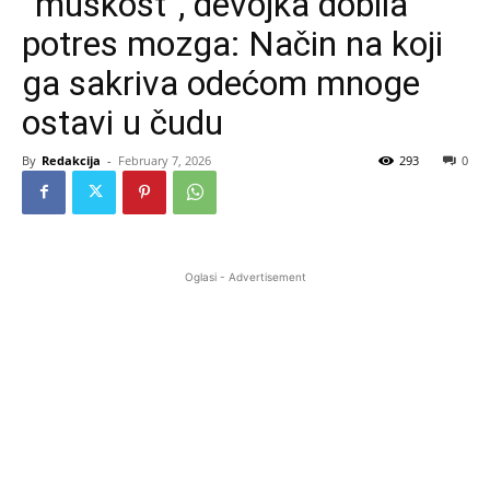
“muškost”, devojka dobila
potres mozga: Način na koji
ga sakriva odećom mnoge
ostavi u čudu
By
Redakcija
-
February 7, 2026
293
0
Oglasi - Advertisement