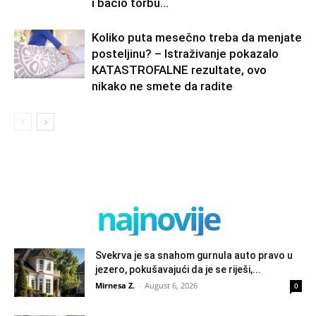
i bacio torbu...
Koliko puta mesečno treba da menjate
posteljinu? – Istraživanje pokazalo
KATASTROFALNE rezultate, ovo
nikako ne smete da radite
najnovije
Svekrva je sa snahom gurnula auto pravo u
jezero, pokušavajući da je se riješi,...
Mirnesa Z.
-
August 6, 2026
0