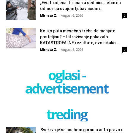
„Evo ti odjeća i hrana za sedmicu, letim na
odmor sa svojom ljubavnicom i...
Mirnesa Z.
-
August 6, 2026
0
Koliko puta mesečno treba da menjate
posteljinu? – Istraživanje pokazalo
KATASTROFALNE rezultate, ovo nikako...
Mirnesa Z.
-
August 6, 2026
0
oglasi -
advertisement
treding
Svekrva je sa snahom gurnula auto pravo u