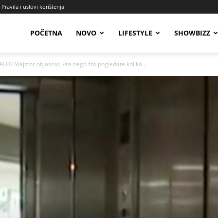
Pravila i uslovi korištenja
Radio
POČETNA
NOVO
LIFESTYLE
SHOWBIZZ
? Majstor objasnio: Pre nego što pogledate koliko...
Talas