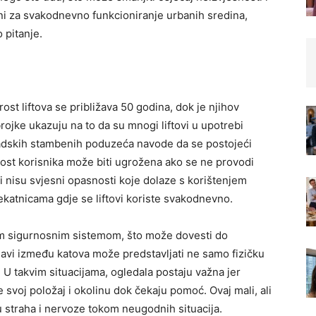
žni za svakodnevno funkcioniranje urbanih sredina,
 pitanje.
st liftova se približava 50 godina, dok je njihov
ojke ukazuju na to da su mnogi liftovi u upotrebi
gradskih stambenih poduzeća navode da se postojeći
rnost korisnika može biti ugrožena ako se ne provodi
 nisu svjesni opasnosti koje dolaze s korištenjem
šekatnicama gdje se liftovi koriste svakodnevno.
nim sigurnosnim sistemom, što može dovesti do
aglavi između katova može predstavljati ne samo fizičku
. U takvim situacijama, ogledala postaju važna jer
svoj položaj i okolinu dok čekaju pomoć. Ovaj mali, ali
straha i nervoze tokom neugodnih situacija.