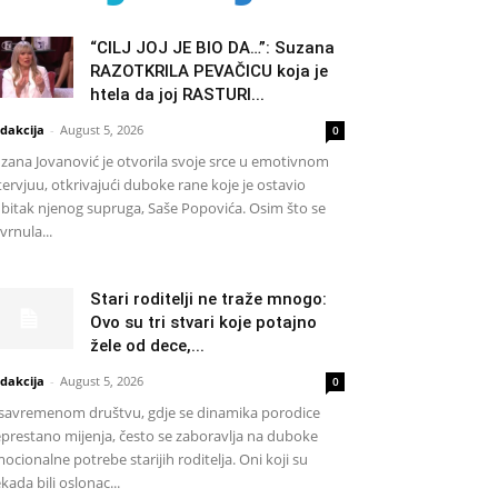
“CILJ JOJ JE BIO DA…”: Suzana
RAZOTKRILA PEVAČICU koja je
htela da joj RASTURI...
dakcija
-
August 5, 2026
0
zana Jovanović je otvorila svoje srce u emotivnom
tervjuu, otkrivajući duboke rane koje je ostavio
bitak njenog supruga, Saše Popovića. Osim što se
vrnula...
Stari roditelji ne traže mnogo:
Ovo su tri stvari koje potajno
žele od dece,...
dakcija
-
August 5, 2026
0
savremenom društvu, gdje se dinamika porodice
prestano mijenja, često se zaboravlja na duboke
ocionalne potrebe starijih roditelja. Oni koji su
kada bili oslonac...