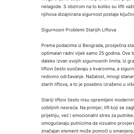
nelagode. S obzirom na to koliko su lifti va
njihova dizajnirana sigurnost postaje ključno
Sigurnosni Problemi Starijih Liftova
Prema podacima iz Beograda, prosječna staro
optimalan radni vijek samo 25 godina. Ove br
daleko izvan svojih sigurnosnih limita. Iz 
liftovi često suočavaju s kvarovima, a sigu
redovno održavanje. Nažalost, mnogi stanari
starih liftova, a to je posebno izraženo u vi
Stariji liftovi često nisu opremljeni moder
ozbiljnih nesreća. Na primjer, lift koji se z
prijetnju, već i emocionalni stres za putnike
omogućavaju putnicima da vizualno provjere 
značajan element može pomoći u smanjenju 