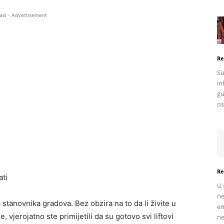
asi - Advertisement
Re
Su
in
gu
os
Re
ati
U 
ne
 stanovnika gradova. Bez obzira na to da li živite u
em
 vjerojatno ste primijetili da su gotovo svi liftovi
ne