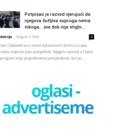
Potpisao je razvod vjerujući da
njegova šutljiva supruga nema
nikoga… sve dok nije stiglo...
dakcija
-
August 5, 2026
0
han Caldwell se u svom luksuznom domu u Lake
restu osjećao kao pobjednik. Njegov razvod s Claire,
prugom koju je godinama potcjenjivao, bio je...
oglasi -
advertisement