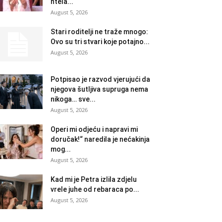
htela...
August 5, 2026
Stari roditelji ne traže mnogo:
Ovo su tri stvari koje potajno...
August 5, 2026
Potpisao je razvod vjerujući da
njegova šutljiva supruga nema
nikoga… sve...
August 5, 2026
Operi mi odjeću i napravi mi
doručak!“ naredila je nećakinja
mog...
August 5, 2026
Kad mi je Petra izlila zdjelu
vrele juhe od rebaraca po...
August 5, 2026