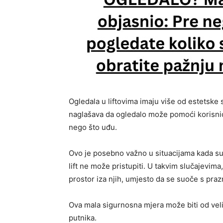
Ogledala u liftovima imaju više od estetske s
naglašava da ogledalo može pomoći korisnicim
nego što uđu.
Ovo je posebno važno u situacijama kada su v
lift ne može pristupiti. U takvim slučajevi
prostor iza njih, umjesto da se suoče s pra
Ova mala sigurnosna mjera može biti od vel
putnika.