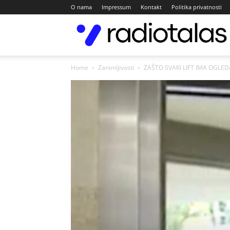
O nama
Impressum
Kontakt
Politika privatnosti
Home
Zanimljivosti
ZAŠTO SVAKI LIFT IMA OGLEDALO