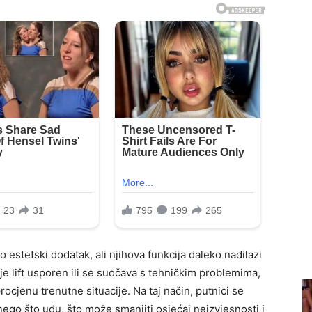
o estetski dodatak, ali njihova funkcija daleko nadilazi
je lift usporen ili se suočava s tehničkim problemima,
rocjenu trenutne situacije. Na taj način, putnici se
 nego što uđu, što može smanjiti osjećaj neizvjesnosti i