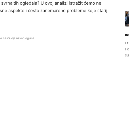
svrha tih ogledala? U ovoj analizi istražit ćemo ne
osne aspekte i često zanemarene probleme koje stariji
Re
se nastavlja nakon oglasa
Et
Fo
su