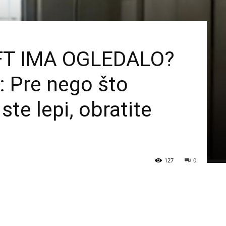
FT IMA OGLEDALO?
: Pre nego što
ste lepi, obratite
127
0