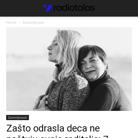
Home
Zanimljivosti
Zanimljivosti
Zašto odrasla deca ne