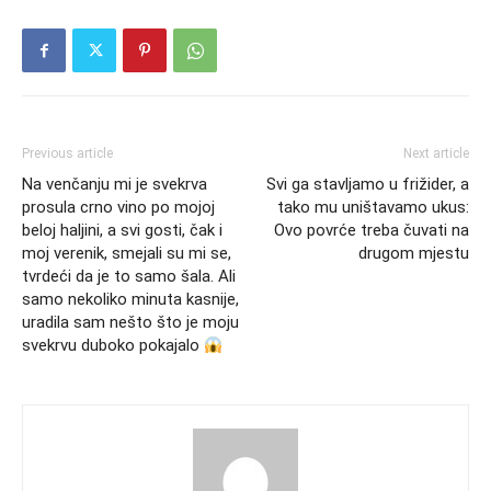
Previous article
Next article
Na venčanju mi je svekrva
Svi ga stavljamo u frižider, a
prosula crno vino po mojoj
tako mu uništavamo ukus:
beloj haljini, a svi gosti, čak i
Ovo povrće treba čuvati na
moj verenik, smejali su mi se,
drugom mjestu
tvrdeći da je to samo šala. Ali
samo nekoliko minuta kasnije,
uradila sam nešto što je moju
svekrvu duboko pokajalo