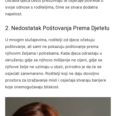
Odrasla djeca često preuzimaju te osjećaje povrede u
svoje odnose s roditeljima, čime se stvara dodatna
napetost.
2. Nedostatak Poštovanja Prema Djetetu
U mnogim slučajevima, roditelji od djece očekuju
poštovanje, ali sami ne pokazuju poštovanje prema
njihovim željama i potrebama. Kada djeca odrastaju u
okruženju gdje se njihovo mišljenje ne cijeni, gdje se
njihove želje ne uzimaju u obzir, prirodno je da će se
osjećati zanemareno. Roditelji koji ne daju dovoljno
prostora za izražavanje misli i osjećaja stvaraju barijere
koje onemogućavaju bliskost.