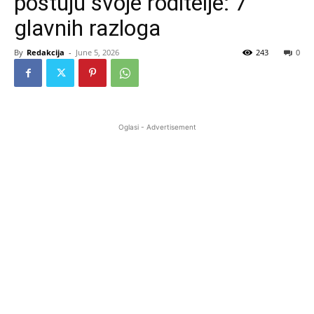
poštuju svoje roditelje: 7
glavnih razloga
By
Redakcija
-
June 5, 2026
243
0
Oglasi - Advertisement