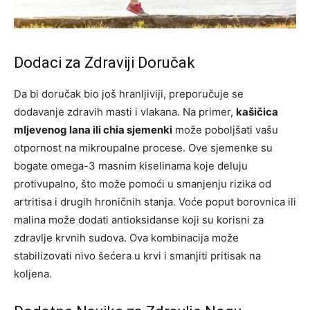
Dodaci za Zdraviji Doručak
Da bi doručak bio još hranljiviji, preporučuje se
dodavanje zdravih masti i vlakana. Na primer,
kašičica
mljevenog lana ili chia sjemenki
može poboljšati vašu
otpornost na mikroupalne procese. Ove sjemenke su
bogate omega-3 masnim kiselinama koje deluju
protivupalno, što može pomoći u smanjenju rizika od
artritisa i drugih hroničnih stanja. Voće poput borovnica ili
malina može dodati antioksidanse koji su korisni za
zdravlje krvnih sudova. Ova kombinacija može
stabilizovati nivo šećera u krvi i smanjiti pritisak na
koljena.