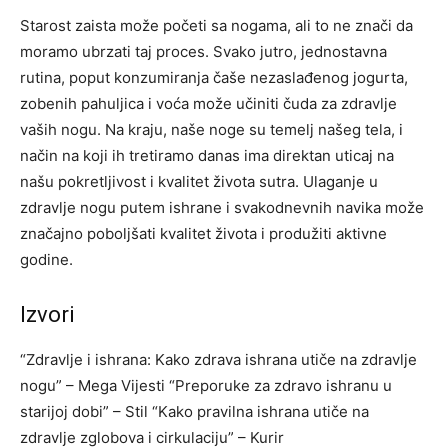
Starost zaista može početi sa nogama, ali to ne znači da
moramo ubrzati taj proces. Svako jutro, jednostavna
rutina, poput konzumiranja čaše nezaslađenog jogurta,
zobenih pahuljica i voća može učiniti čuda za zdravlje
vaših nogu.
Na kraju, naše noge su temelj našeg tela, i
način na koji ih tretiramo danas ima direktan uticaj na
našu pokretljivost i kvalitet života sutra. Ulaganje u
zdravlje nogu putem ishrane i svakodnevnih navika može
značajno poboljšati kvalitet života i produžiti aktivne
godine.
Izvori
“Zdravlje i ishrana: Kako zdrava ishrana utiče na zdravlje
nogu” – Mega Vijesti
“Preporuke za zdravo ishranu u
starijoj dobi” – Stil
“Kako pravilna ishrana utiče na
zdravlje zglobova i cirkulaciju” – Kurir