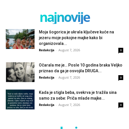
najnovije
Moja šogorica je ukrala ključeve kuće na
jezeru moje pokojne majke kako bi
organizovala...
Redakcija
-
August 7, 2026
0
Očarala me je… Posle 10 godina braka Veljko
priznao da ga je osvojila DRUGA...
Redakcija
-
August 7, 2026
0
Kada je stigla beba, svekrva je tražila sina
samo za sebe: Priča mlade majke...
Redakcija
-
August 7, 2026
0