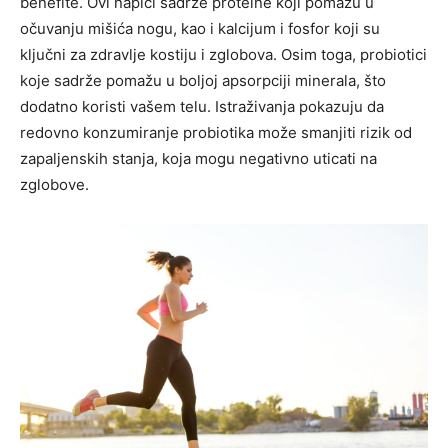
benefite. Ovi napici sadrže proteine koji pomažu u
očuvanju mišića nogu, kao i kalcijum i fosfor koji su
ključni za zdravlje kostiju i zglobova. Osim toga, probiotici
koje sadrže pomažu u boljoj apsorpciji minerala, što
dodatno koristi vašem telu. Istraživanja pokazuju da
redovno konzumiranje probiotika može smanjiti rizik od
zapaljenskih stanja, koja mogu negativno uticati na
zglobove.