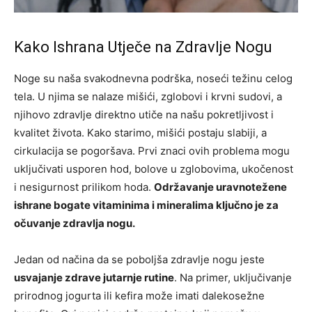
Kako Ishrana Utječe na Zdravlje Nogu
Noge su naša svakodnevna podrška, noseći težinu celog
tela. U njima se nalaze mišići, zglobovi i krvni sudovi, a
njihovo zdravlje direktno utiče na našu pokretljivost i
kvalitet života. Kako starimo, mišići postaju slabiji, a
cirkulacija se pogoršava. Prvi znaci ovih problema mogu
uključivati usporen hod, bolove u zglobovima, ukočenost
i nesigurnost prilikom hoda.
Održavanje uravnotežene
ishrane bogate vitaminima i mineralima ključno je za
očuvanje zdravlja nogu.
Jedan od načina da se poboljša zdravlje nogu jeste
usvajanje zdrave jutarnje rutine
. Na primer, uključivanje
prirodnog jogurta ili kefira može imati dalekosežne