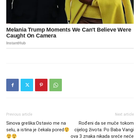
Previous article
Next article
Sinova greška:Ostavio me na
Rođeni da se muče tokom
selu, a istina je čekala pored
cijelog života: Po Baba Vangi
ova 3 znaka nikada sreće neće