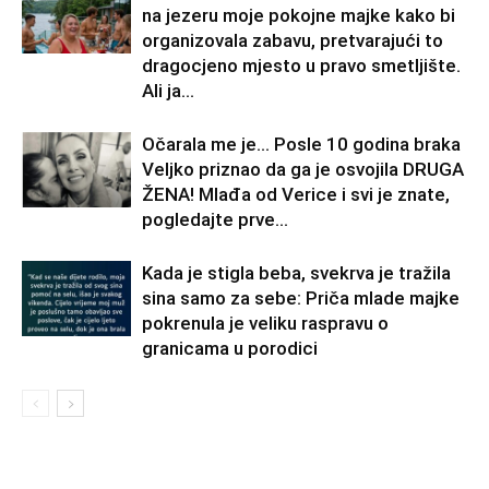
na jezeru moje pokojne majke kako bi
organizovala zabavu, pretvarajući to
dragocjeno mjesto u pravo smetljište.
Ali ja...
Očarala me je… Posle 10 godina braka
Veljko priznao da ga je osvojila DRUGA
ŽENA! Mlađa od Verice i svi je znate,
pogledajte prve...
Kada je stigla beba, svekrva je tražila
sina samo za sebe: Priča mlade majke
pokrenula je veliku raspravu o
granicama u porodici