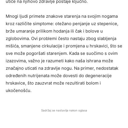
utiče na njihovo zdravlje postaje ključno.
Mnogi ljudi primete znakove starenja na svojim nogama
kroz različite simptome: otežano penjanje uz stepenice,
brže umaranje prilikom hodanja ili čak i bolove u
zglobovima. Ovi problemi često nastaju zbog slabljenja
mišića, smanjene cirkulacije i promjena u hrskavici, što se
sve može pogoršati starenjem. Kada se suočimo s ovim
izazovima, važno je razumeti kako naša ishrana može
značajno uticati na zdravlje nogu. Na primer, nedostatak
određenih nutrijenata može dovesti do degeneracije
hrskavice, što zauzvrat može rezultirati bolom i
ukočenošću.
Sadržaj se nastavlja nakon oglasa