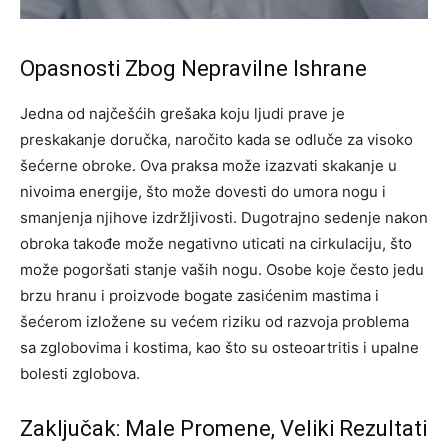
Opasnosti Zbog Nepravilne Ishrane
Jedna od najčešćih grešaka koju ljudi prave je
preskakanje doručka, naročito kada se odluče za visoko
šećerne obroke. Ova praksa može izazvati skakanje u
nivoima energije, što može dovesti do umora nogu i
smanjenja njihove izdržljivosti.
Dugotrajno sedenje nakon
obroka takođe može negativno uticati na cirkulaciju, što
može pogoršati stanje vaših nogu. Osobe koje često jedu
brzu hranu i proizvode bogate zasićenim mastima i
šećerom izložene su većem riziku od razvoja problema
sa zglobovima i kostima, kao što su osteoartritis i upalne
bolesti zglobova.
Zaključak: Male Promene, Veliki Rezultati