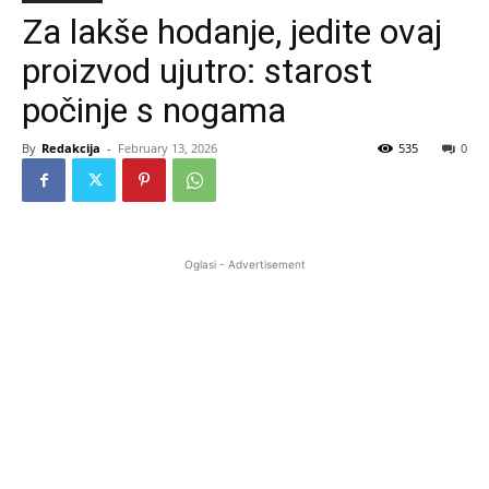
Za lakše hodanje, jedite ovaj
proizvod ujutro: starost
počinje s nogama
By
Redakcija
-
February 13, 2026
535
0
Oglasi - Advertisement