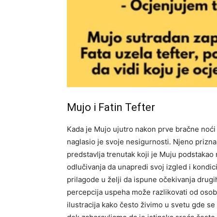
Mujo i Fatin Tefter
Kada je Mujo ujutro nakon prve bračne noći 
naglasio je svoje nesigurnosti. Njeno prizn
predstavlja trenutak koji je Muju podstakao 
odlučivanja da unapredi svoj izgled i kondic
prilagode u želji da ispune očekivanja drugi
percepcija uspeha može razlikovati od oso
ilustracija kako često živimo u svetu gde se m