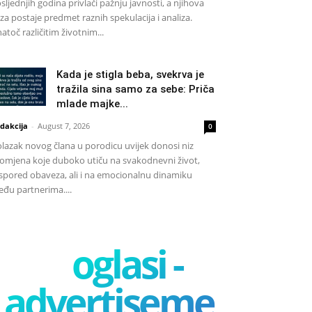
sljednjih godina privlači pažnju javnosti, a njihova
za postaje predmet raznih spekulacija i analiza.
atoč različitim životnim...
Kada je stigla beba, svekrva je
tražila sina samo za sebe: Priča
mlade majke...
dakcija
-
August 7, 2026
0
lazak novog člana u porodicu uvijek donosi niz
omjena koje duboko utiču na svakodnevni život,
spored obaveza, ali i na emocionalnu dinamiku
đu partnerima....
oglasi -
advertisement