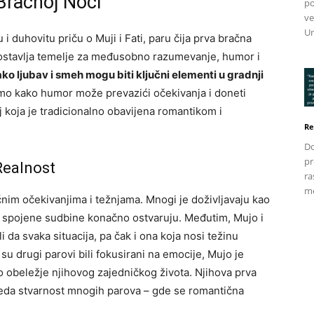
 Bračnoj Noći
po
ve
Un
 duhovitu priču o Muji i Fati, paru čija prva bračna
postavlja temelje za međusobno razumevanje, humor i
o ljubav i smeh mogu biti ključni elementi u gradnji
mo kako humor može prevazići očekivanja i doneti
oj koja je tradicionalno obavijena romantikom i
Re
Do
pr
Realnost
ra
me
nim očekivanjima i težnjama. Mnogi je doživljavaju kao
se spojene sudbine konačno ostvaruju. Međutim, Mujo i
i da svaka situacija, pa čak i ona koja nosi težinu
u drugi parovi bili fokusirani na emocije, Mujo je
lo obeležje njihovog zajedničkog života. Njihova prva
leda stvarnost mnogih parova – gde se romantična