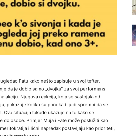
ugledao Fatu kako nešto zapisuje u svoj tefter,
anje da je dobio samo „dvojku“ za svoj performans
na akciju.
Njegova reakcija, koja se sastojala od
iju, pokazuje koliko su ponekad ljudi spremni da se
h. Ova situacija takođe ukazuje na to kako se
be do osobe.
Primjer Muja i Fate može poslužiti kao
eritokratija i lični napredak postavljaju kao prioriteti,