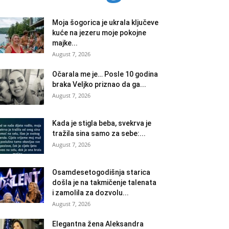
Moja šogorica je ukrala ključeve
kuće na jezeru moje pokojne
majke...
August 7, 2026
Očarala me je… Posle 10 godina
braka Veljko priznao da ga...
August 7, 2026
Kada je stigla beba, svekrva je
tražila sina samo za sebe:...
August 7, 2026
Osamdesetogodišnja starica
došla je na takmičenje talenata
i zamolila za dozvolu...
August 7, 2026
Elegantna žena Aleksandra