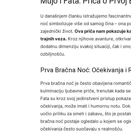
Mujo i Fata: Priča o Prvoj
U današnjem članku istražujemo fascinantnu i
noć simbolizuje više od samog čina – ona 
zajednički život.
Ova priča nam pokazuje kak
trajnih veza.
Kroz njihove avanture, otkriva
dodatnu dimenziju svakoj situaciji, čak i on
ozbiljnošću.
Prva Bračna Noć: Očekivanja i 
Prva bračna noć je često obavijena romantič
kulminaciju ljubavne priče, trenutak kada 
Fata su kroz svoj jedinstveni pristup pokazal
očekivanja, može imati i humornu notu. Dok s
uočio priliku za smeh i zabavu, što je posta
bračna noć postaje ogledalo u kojem se og
očekivanja često suočavaju s realnošću.