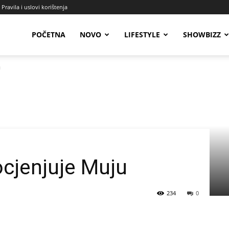
Pravila i uslovi korištenja
Radio
POČETNA
NOVO
LIFESTYLE
SHOWBIZZ
u
Talas
cjenjuje Muju
234
0