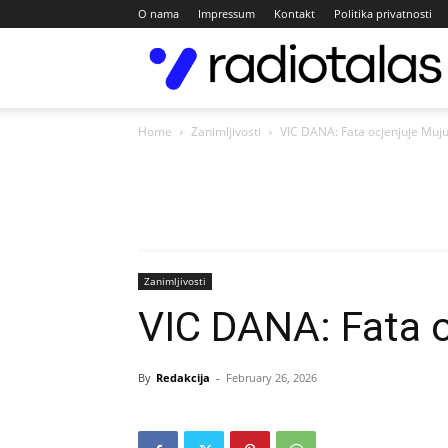
O nama
Impressum
Kontakt
Politika privatnosti
Home
Zanimljivosti
VIC DANA: Fata ocjenjuje Muj
Zanimljivosti
VIC DANA: Fata o
By
Redakcija
-
February 26, 2026