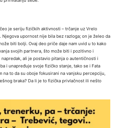
 u prihvatanju sebe.
o je seriju fizičkih aktivnosti – trčanje uz Vrelo
 Njegova upornost nije bila bez razloga; on je želeo da
ože biti bolji.
Ovaj deo priče daje nam uvid u to kako
nja svojih partnera, što može biti i pozitivno i
apredak, ali je postavio pitanja o autentičnosti i
a i unapređuje svoje fizičko stanje, tako se i Fata
 na to da su oboje fokusirani na vanjsku percepciju,
ešnog braka? Da li je to fizička privlačnost ili nešto