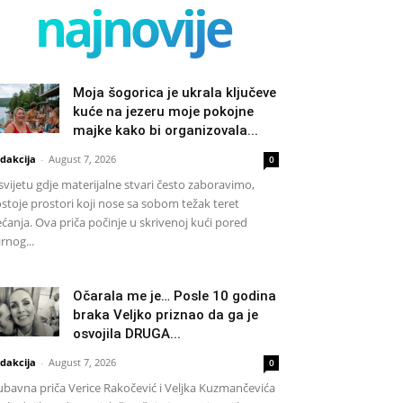
najnovije
Moja šogorica je ukrala ključeve
kuće na jezeru moje pokojne
majke kako bi organizovala...
dakcija
-
August 7, 2026
0
svijetu gdje materijalne stvari često zaboravimo,
stoje prostori koji nose sa sobom težak teret
ećanja. Ova priča počinje u skrivenoj kući pored
rnog...
Očarala me je… Posle 10 godina
braka Veljko priznao da ga je
osvojila DRUGA...
dakcija
-
August 7, 2026
0
ubavna priča Verice Rakočević i Veljka Kuzmančevića