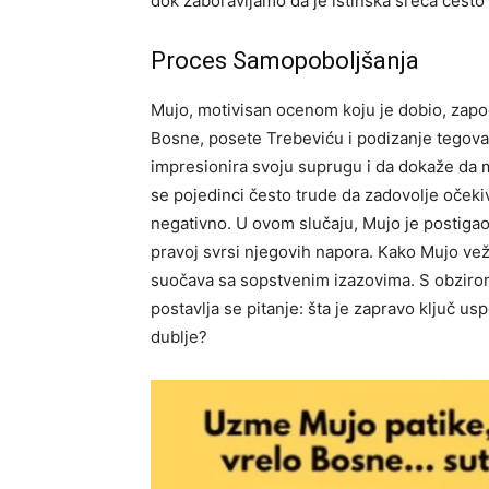
dok zaboravljamo da je istinska sreća često
Proces Samopoboljšanja
Mujo, motivisan ocenom koju je dobio, započe
Bosne, posete Trebeviću i podizanje tegova.
impresionira svoju suprugu i da dokaže da m
se pojedinci često trude da zadovolje očekiva
negativno. U ovom slučaju, Mujo je postigao n
pravoj svrsi njegovih napora.
Kako Mujo vežb
suočava sa sopstvenim izazovima. S obzirom
postavlja se pitanje: šta je zapravo ključ usp
dublje?