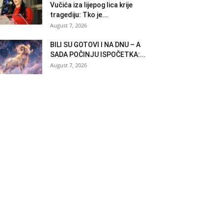
Vučića iza lijepog lica krije
tragediju: Tko je...
August 7, 2026
BILI SU GOTOVI I NA DNU – A
SADA POČINJU ISPOČETKA:...
August 7, 2026