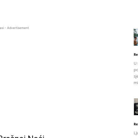
asi - Advertisement
Re
U 
po
sj
mi
Re
Lj