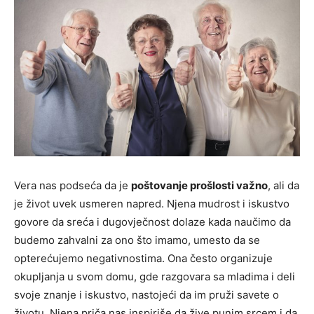
Vera nas podseća da je
poštovanje prošlosti važno
, ali da
je život uvek usmeren napred. Njena mudrost i iskustvo
govore da sreća i dugovječnost dolaze kada naučimo da
budemo zahvalni za ono što imamo, umesto da se
opterećujemo negativnostima. Ona često organizuje
okupljanja u svom domu, gde razgovara sa mladima i deli
svoje znanje i iskustvo, nastojeći da im pruži savete o
životu. Njena priča nas inspiriše da žive punim srcem i da