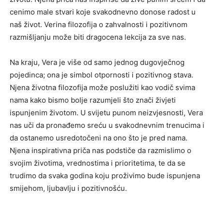
cenimo male stvari koje svakodnevno donose radost u
naš život. Verina filozofija o zahvalnosti i pozitivnom
razmišljanju može biti dragocena lekcija za sve nas.
Na kraju, Vera je više od samo jednog dugovječnog
pojedinca; ona je simbol otpornosti i pozitivnog stava.
Njena životna filozofija može poslužiti kao vodič svima
nama kako bismo bolje razumjeli što znači živjeti
ispunjenim životom. U svijetu punom neizvjesnosti, Vera
nas uči da pronađemo sreću u svakodnevnim trenucima i
da ostanemo usredotočeni na ono što je pred nama.
Njena inspirativna priča nas podstiče da razmislimo o
svojim životima, vrednostima i prioritetima, te da se
trudimo da svaka godina koju proživimo bude ispunjena
smijehom, ljubavlju i pozitivnošću.