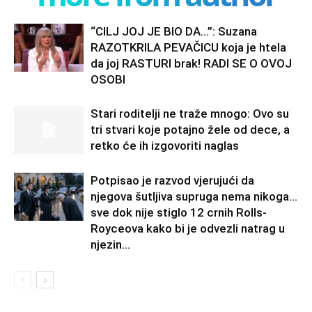
“CILJ JOJ JE BIO DA…”: Suzana
RAZOTKRILA PEVAČICU koja je htela
da joj RASTURI brak! RADI SE O OVOJ
OSOBI
Stari roditelji ne traže mnogo: Ovo su
tri stvari koje potajno žele od dece, a
retko će ih izgovoriti naglas
Potpisao je razvod vjerujući da
njegova šutljiva supruga nema nikoga…
sve dok nije stiglo 12 crnih Rolls-
Royceova kako bi je odvezli natrag u
njezin...