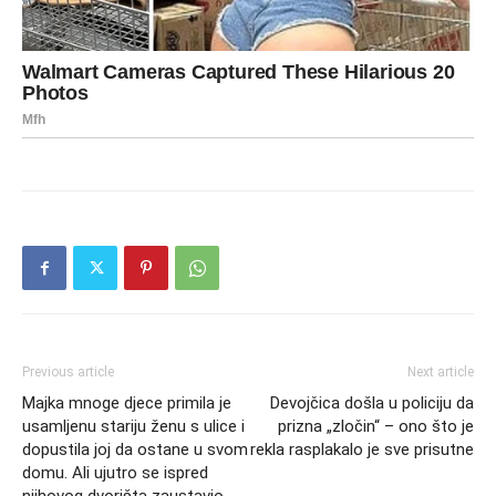
Previous article
Next article
Majka mnoge djece primila je
Devojčica došla u policiju da
usamljenu stariju ženu s ulice i
prizna „zločin“ – ono što je
dopustila joj da ostane u svom
rekla rasplakalo je sve prisutne
domu. Ali ujutro se ispred
njihovog dvorišta zaustavio