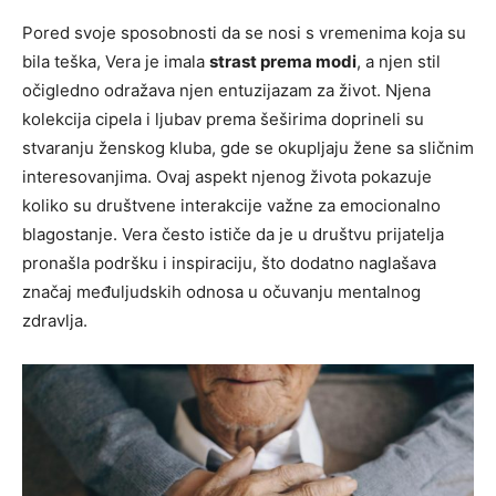
Pored svoje sposobnosti da se nosi s vremenima koja su
bila teška, Vera je imala
strast prema modi
, a njen stil
očigledno odražava njen entuzijazam za život. Njena
kolekcija cipela i ljubav prema šeširima doprineli su
stvaranju ženskog kluba, gde se okupljaju žene sa sličnim
interesovanjima. Ovaj aspekt njenog života pokazuje
koliko su društvene interakcije važne za emocionalno
blagostanje. Vera često ističe da je u društvu prijatelja
pronašla podršku i inspiraciju, što dodatno naglašava
značaj međuljudskih odnosa u očuvanju mentalnog
zdravlja.