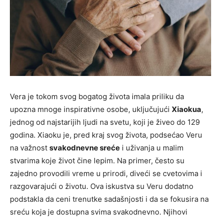
Vera je tokom svog bogatog života imala priliku da
upozna mnoge inspirativne osobe, uključujući
Xiaokua
,
jednog od najstarijih ljudi na svetu, koji je živeo do 129
godina. Xiaoku je, pred kraj svog života, podsećao Veru
na važnost
svakodnevne sreće
i uživanja u malim
stvarima koje život čine lepim. Na primer, često su
zajedno provodili vreme u prirodi, diveći se cvetovima i
razgovarajući o životu. Ova iskustva su Veru dodatno
podstakla da ceni trenutke sadašnjosti i da se fokusira na
sreću koja je dostupna svima svakodnevno. Njihovi