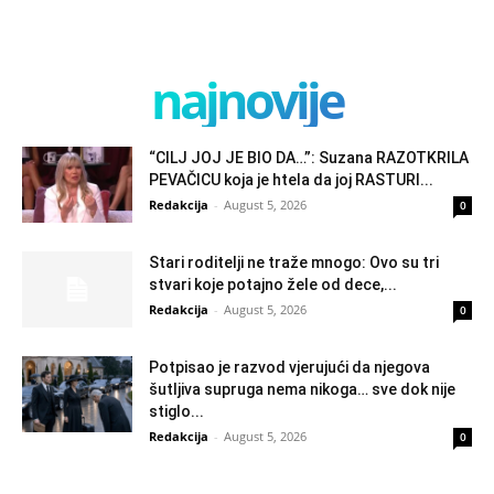
najnovije
“CILJ JOJ JE BIO DA…”: Suzana RAZOTKRILA
PEVAČICU koja je htela da joj RASTURI...
Redakcija
-
August 5, 2026
0
Stari roditelji ne traže mnogo: Ovo su tri
stvari koje potajno žele od dece,...
Redakcija
-
August 5, 2026
0
Potpisao je razvod vjerujući da njegova
šutljiva supruga nema nikoga… sve dok nije
stiglo...
Redakcija
-
August 5, 2026
0