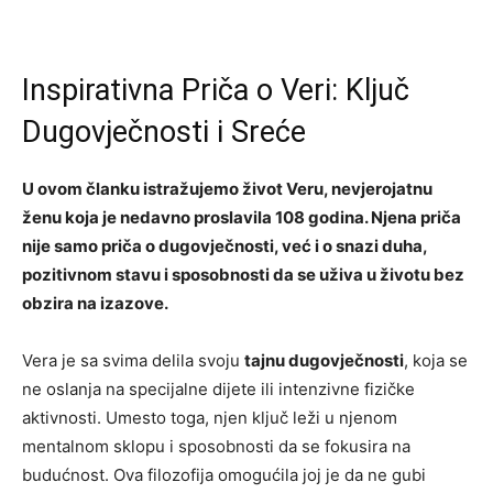
Inspirativna Priča o Veri: Ključ
Dugovječnosti i Sreće
U ovom članku istražujemo život Veru, nevjerojatnu
ženu koja je nedavno proslavila 108 godina. Njena priča
nije samo priča o dugovječnosti, već i o snazi duha,
pozitivnom stavu i sposobnosti da se uživa u životu bez
obzira na izazove.
Vera je sa svima delila svoju
tajnu dugovječnosti
, koja se
ne oslanja na specijalne dijete ili intenzivne fizičke
aktivnosti. Umesto toga, njen ključ leži u njenom
mentalnom sklopu i sposobnosti da se fokusira na
budućnost. Ova filozofija omogućila joj je da ne gubi