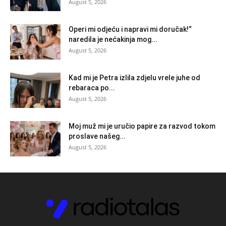
August 5, 2026
Operi mi odjeću i napravi mi doručak!“
naredila je nećakinja mog...
August 5, 2026
Kad mi je Petra izlila zdjelu vrele juhe od
rebaraca po...
August 5, 2026
Moj muž mi je uručio papire za razvod tokom
proslave našeg...
August 5, 2026