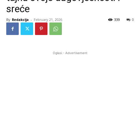
sreće
By
Redakcija
-
February 21, 2026
339
0
Oglasi - Advertisement