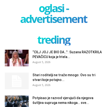
oglasi -
advertisement
treding
“CILJ JOJ JE BIO DA…”: Suzana RAZOTKRILA
PEVAČICU koja je htela...
August 5, 2026
Stari roditelji ne traže mnogo: Ovo su tri
stvari koje potajno...
August 5, 2026
Potpisao je razvod vjerujući da njegova
šutljiva supruga nema nikoga… sve...