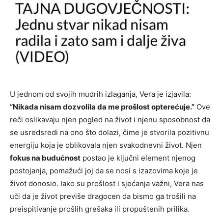
U jednom od svojih mudrih izlaganja, Vera je izjavila:
“Nikada nisam dozvolila da me prošlost opterećuje.”
Ove
reči oslikavaju njen pogled na život i njenu sposobnost da
se usredsredi na ono što dolazi, čime je stvorila pozitivnu
energiju koja je oblikovala njen svakodnevni život. Njen
fokus na budućnost
postao je ključni element njenog
postojanja, pomažući joj da se nosi s izazovima koje je
život donosio. Iako su prošlost i sjećanja važni, Vera nas
uči da je život previše dragocen da bismo ga trošili na
preispitivanje prošlih grešaka ili propuštenih prilika.