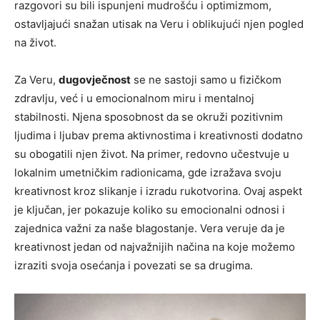
razgovori su bili ispunjeni mudrošću i optimizmom,
ostavljajući snažan utisak na Veru i oblikujući njen pogled
na život.
Za Veru,
dugovječnost
se ne sastoji samo u fizičkom
zdravlju, već i u emocionalnom miru i mentalnoj
stabilnosti. Njena sposobnost da se okruži pozitivnim
ljudima i ljubav prema aktivnostima i kreativnosti dodatno
su obogatili njen život. Na primer, redovno učestvuje u
lokalnim umetničkim radionicama, gde izražava svoju
kreativnost kroz slikanje i izradu rukotvorina. Ovaj aspekt
je ključan, jer pokazuje koliko su emocionalni odnosi i
zajednica važni za naše blagostanje. Vera veruje da je
kreativnost jedan od najvažnijih načina na koje možemo
izraziti svoja osećanja i povezati se sa drugima.