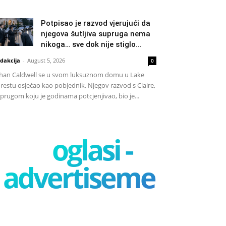
Potpisao je razvod vjerujući da
njegova šutljiva supruga nema
nikoga… sve dok nije stiglo...
dakcija
-
August 5, 2026
0
han Caldwell se u svom luksuznom domu u Lake
restu osjećao kao pobjednik. Njegov razvod s Claire,
prugom koju je godinama potcjenjivao, bio je...
oglasi -
advertisement