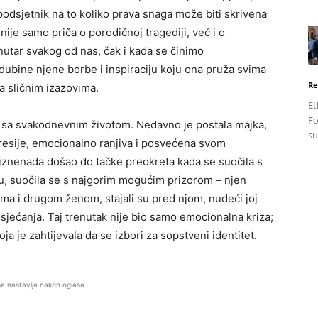
odsjetnik na to koliko prava snaga može biti skrivena
 nije samo priča o porodičnoj tragediji, već i o
nutar svakog od nas, čak i kada se činimo
 dubine njene borbe i inspiraciju koju ona pruža svima
Re
 sličnim izazovima.
Et
Fo
na sa svakodnevnim životom. Nedavno je postala majka,
su
resije, emocionalno ranjiva i posvećena svom
iznenada došao do tačke preokreta kada se suočila s
u, suočila se s najgorim mogućim prizorom – njen
ima i drugom ženom, stajali su pred njom, nudeći joj
osjećanja. Taj trenutak nije bio samo emocionalna kriza;
ja je zahtijevala da se izbori za sopstveni identitet.
se nastavlja nakon oglasa