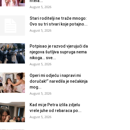
htela...
August 5, 2026
Stari roditelji ne traže mnogo:
Ovo su tri stvari koje potajno...
August 5, 2026
Potpisao je razvod vjerujući da
njegova šutljiva supruga nema
nikoga… sve...
August 5, 2026
Operi mi odjeću i napravi mi
doručak!“ naredila je nećakinja
mog...
August 5, 2026
Kad mi je Petra izlila zdjelu
vrele juhe od rebaraca po...
August 5, 2026