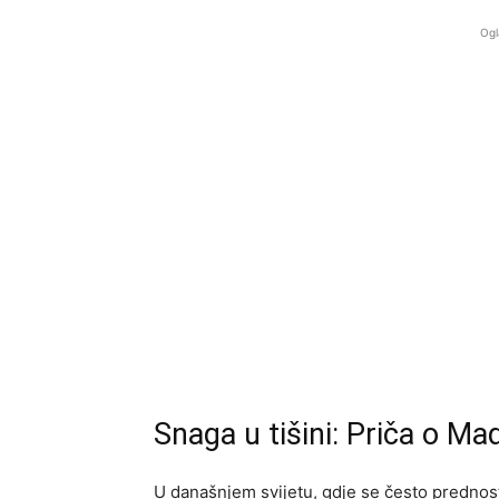
Ogl
Snaga u tišini: Priča o Ma
U današnjem svijetu, gdje se često prednost