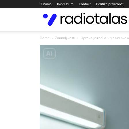
O nama
Impressum
Kontakt
Politika privatnosti
Home
Zanimljivosti
Upravo je rodila – njezini sveka