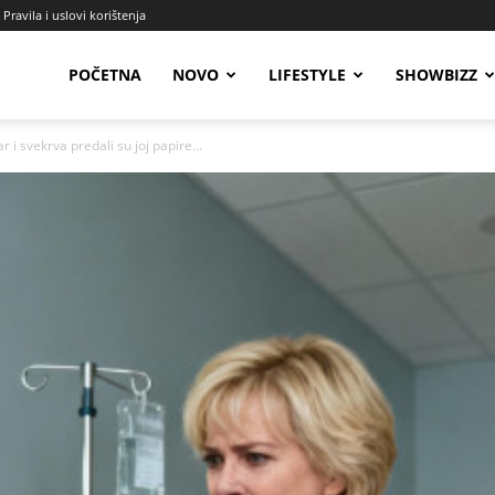
Pravila i uslovi korištenja
Radio
POČETNA
NOVO
LIFESTYLE
SHOWBIZZ
r i svekrva predali su joj papire...
Talas