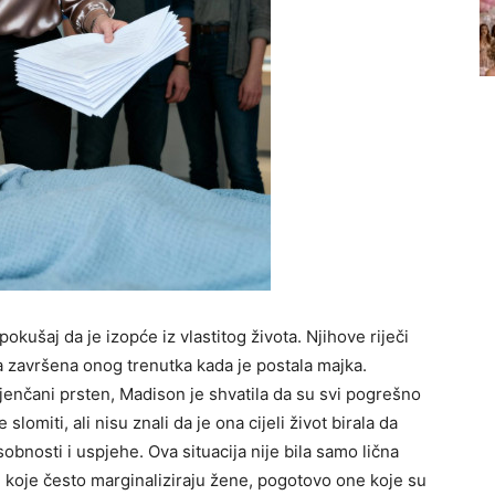
okušaj da je izopće iz vlastitog života. Njihove riječi
ga završena onog trenutka kada je postala majka.
vjenčani prsten, Madison je shvatila da su svi pogrešno
slomiti, ali nisu znali da je ona cijeli život birala da
sobnosti i uspjehe. Ova situacija nije bila samo lična
i koje često marginaliziraju žene, pogotovo one koje su