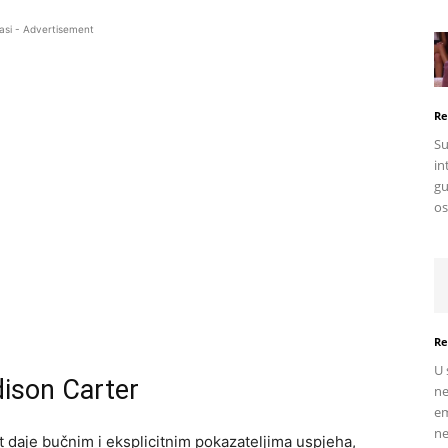
asi - Advertisement
Re
Su
in
gu
os
Re
U 
dison Carter
ne
em
ne
 daje bučnim i eksplicitnim pokazateljima uspjeha,