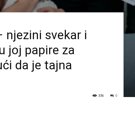
 njezini svekar i
u joj papire za
ći da je tajna
336
0