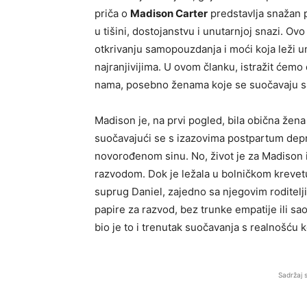
priča o
Madison Carter
predstavlja snažan p
u tišini, dostojanstvu i unutarnjoj snazi. Ovo
otkrivanju samopouzdanja i moći koja leži u
najranjivijima. U ovom članku, istražit ćemo
nama, posebno ženama koje se suočavaju sa
Madison je, na prvi pogled, bila obična že
suočavajući se s izazovima postpartum dep
novorođenom sinu. No, život je za Madison 
razvodom. Dok je ležala u bolničkom krevet
suprug Daniel, zajedno sa njegovim roditelj
papire za razvod, bez trunke empatije ili sa
bio je to i trenutak suočavanja s realnošću ko
Sadržaj 