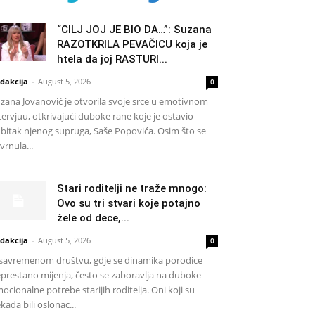
“CILJ JOJ JE BIO DA…”: Suzana
RAZOTKRILA PEVAČICU koja je
htela da joj RASTURI...
dakcija
-
August 5, 2026
0
zana Jovanović je otvorila svoje srce u emotivnom
tervjuu, otkrivajući duboke rane koje je ostavio
bitak njenog supruga, Saše Popovića. Osim što se
vrnula...
Stari roditelji ne traže mnogo:
Ovo su tri stvari koje potajno
žele od dece,...
dakcija
-
August 5, 2026
0
savremenom društvu, gdje se dinamika porodice
prestano mijenja, često se zaboravlja na duboke
ocionalne potrebe starijih roditelja. Oni koji su
kada bili oslonac...