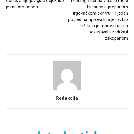
Caleb, a njegov glas odjeknuo
Prošlog vikenda vidio je moje
je malom sobom.
blizance u prepunom
trgovačkom centru – i jedan
pogled na njihova lica je razbio
laž koju je njihova mama
pokušavala zadržati
zakopanom
Redakcija