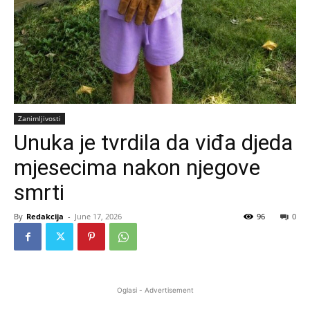
Zanimljivosti
Unuka je tvrdila da viđa djeda
mjesecima nakon njegove
smrti
By
Redakcija
-
June 17, 2026
96
0
Oglasi - Advertisement