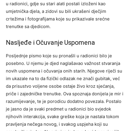
u radionici, gdje su stari alati postali izloženi kao
umjetnička djela, a zidovi su bili ukrašeni dječjim
crtežima i fotografijama koje su prikazivale srećne
trenutke sa djedicom.
Nasljeđe i Očuvanje Uspomena
Posljednje pismo koje su pronašli u radionici bilo je
posebno. U njemu je djed naglašavao važnost stvaranja
novih uspomena i očuvanja onih starih. Njegove riječi su
im ukazale na to da fizički odlazak ne znači gubitak, već
da prisustvo voljene osobe ostaje živo kroz sjećanja,
priče i zajedničke trenutke. Ova spoznaja donijela je mir i
razumijevanje, te je porodicu dodatno povezala. Postalo
je jasno da je svaki predmet u radionici bio svjedok
njihovih interakcija, svake greške koja je nastala tokom
pravljenja nečega novog, i svakog uspjeha koji su