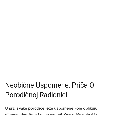
Neobične Uspomene: Priča O
Porodičnoj Radionici
U srži svake porodice leže uspomene koje oblikuju
njihove identitete i povezanosti. Ova priča dolazi iz