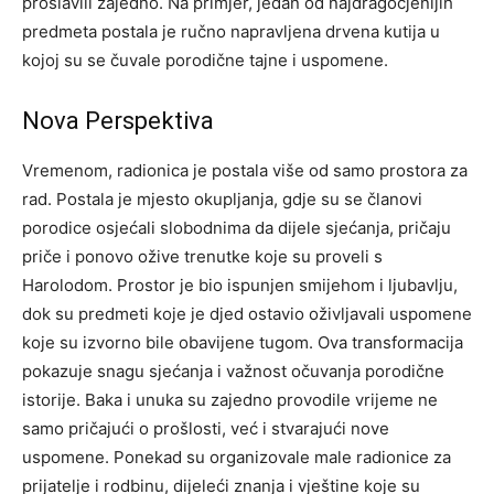
proslavili zajedno. Na primjer, jedan od najdragocjenijih
predmeta postala je ručno napravljena drvena kutija u
kojoj su se čuvale porodične tajne i uspomene.
Nova Perspektiva
Vremenom, radionica je postala više od samo prostora za
rad. Postala je mjesto okupljanja, gdje su se članovi
porodice osjećali slobodnima da dijele sjećanja, pričaju
priče i ponovo ožive trenutke koje su proveli s
Harolodom.
Prostor je bio ispunjen smijehom i ljubavlju,
dok su predmeti koje je djed ostavio oživljavali uspomene
koje su izvorno bile obavijene tugom. Ova transformacija
pokazuje snagu sjećanja i važnost očuvanja porodične
istorije. Baka i unuka su zajedno provodile vrijeme ne
samo pričajući o prošlosti, već i stvarajući nove
uspomene.
Ponekad su organizovale male radionice za
prijatelje i rodbinu, dijeleći znanja i vještine koje su