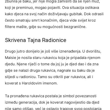
zbunila je baku, jer nije mogla zamisliti da se njen muž,
koji je preminuo, mogao pojaviti. Ova situacija oslikava
kako djeca na svoj način doživljavaju gubitak. Dok odrasli
često smatraju smrt konačnim, djeca vide svijet kroz
filtere mašte, gdje su mogućnosti bezgranične.
Skrivena Tajna Radionice
Drugo jutro donijelo je još više iznenađenja. U dvorištu,
Maisie je nosila staru rukavicu koja je pripadala njenom
djedu. Njene riječi o tome da joj ju je djed dao i da zna
gdje se nalazi druga rukavica, nagnale su baku da je
slijedi u radionicu. Tamo su otkrili par rukavica, ali i
koverat s Haroldovim imenom.
Ta pronađena rukavica postala je simbol povezanosti
između generacija, dok je koverat nagovijestio da djed
nije samo otišao, već je ostavio tragove svog postojanja