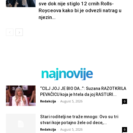
sve dok nije stiglo 12 crnih Rolls-
Royceova kako bi je odvezli natrag u
njezin...
najnovije
“CILJ JOJ JE BIO DA…”: Suzana RAZOTKRILA
PEVAČICU koja je htela da joj RASTURI...
Redakcija
-
August 5, 2026
0
Stari roditelji ne traže mnogo: Ovo su tri
stvari koje potajno žele od dece,...
Redakcija
-
August 5, 2026
0