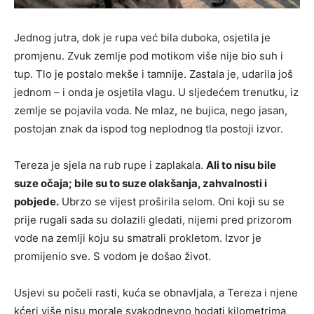
Jednog jutra, dok je rupa već bila duboka, osjetila je
promjenu. Zvuk zemlje pod motikom više nije bio suh i
tup. Tlo je postalo mekše i tamnije. Zastala je, udarila još
jednom – i onda je osjetila vlagu. U sljedećem trenutku, iz
zemlje se pojavila voda. Ne mlaz, ne bujica, nego jasan,
postojan znak da ispod tog neplodnog tla postoji izvor.
Tereza je sjela na rub rupe i zaplakala.
Ali to nisu bile
suze očaja; bile su to suze olakšanja, zahvalnosti i
pobjede.
Ubrzo se vijest proširila selom. Oni koji su se
prije rugali sada su dolazili gledati, nijemi pred prizorom
vode na zemlji koju su smatrali prokletom. Izvor je
promijenio sve. S vodom je došao život.
Usjevi su počeli rasti, kuća se obnavljala, a Tereza i njene
kćeri više nisu morale svakodnevno hodati kilometrima