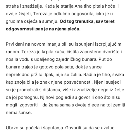
straha i znatiželje. Kada je starija Ana tiho pitala hoće li
ovdje živjeti, Tereza je odlučno odgovorila, iako je u
grudima osjećala sumnju.
Od tog trenutka, sav teret
odgovornosti pao je na njena pleća.
Prvi dani na novom imanju bili su ispunjeni iscrpljujućim
radom. Tereza je krpila kuću, čistila zapušteno dvorište i
nosila vodu s udaljenog zajedničkog bunara. Put do
bunara trajao je gotovo pola sata, dok je sunce
neprekidno pržilo. Ipak, nije se žalila. Radila je tiho, svaka
kap znoja bila je znak njene posvećenosti. Njeni susjedi
su je promatrali s distancu, više iz znatiželje nego iz želje
da joj pomognu. Njihovi pogledi su govorili ono što nisu
mogli izgovoriti – da žena sama s dvoje djece na toj zemlji
nema šanse.
Ubrzo su počela i šaputanja. Govorili su da se uzalud