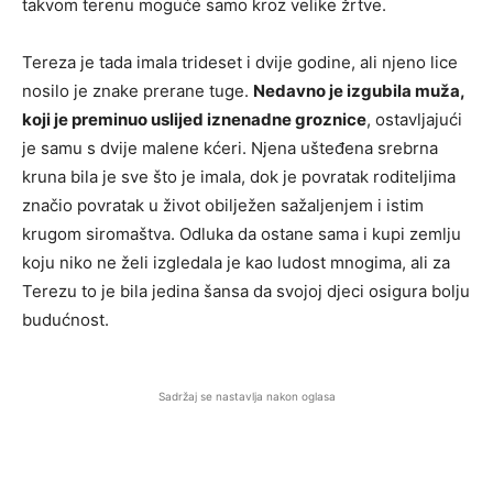
takvom terenu moguće samo kroz velike žrtve.
Tereza je tada imala trideset i dvije godine, ali njeno lice
nosilo je znake prerane tuge.
Nedavno je izgubila muža,
koji je preminuo uslijed iznenadne groznice
, ostavljajući
je samu s dvije malene kćeri. Njena ušteđena srebrna
kruna bila je sve što je imala, dok je povratak roditeljima
značio povratak u život obilježen sažaljenjem i istim
krugom siromaštva. Odluka da ostane sama i kupi zemlju
koju niko ne želi izgledala je kao ludost mnogima, ali za
Terezu to je bila jedina šansa da svojoj djeci osigura bolju
budućnost.
Sadržaj se nastavlja nakon oglasa