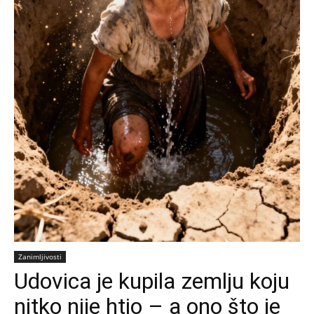
Zanimljivosti
Udovica je kupila zemlju koju
nitko nije htio – a ono što je