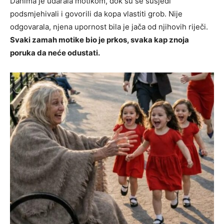
Danima je udarala motikom, dok su se susjedi
podsmjehivali i govorili da kopa vlastiti grob. Nije
odgovarala, njena upornost bila je jača od njihovih riječi.
Svaki zamah motike bio je prkos, svaka kap znoja
poruka da neće odustati.