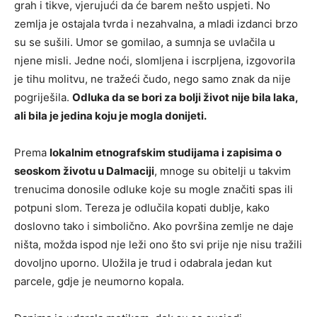
grah i tikve, vjerujući da će barem nešto uspjeti. No
zemlja je ostajala tvrda i nezahvalna, a mladi izdanci brzo
su se sušili. Umor se gomilao, a sumnja se uvlačila u
njene misli. Jedne noći, slomljena i iscrpljena, izgovorila
je tihu molitvu, ne tražeći čudo, nego samo znak da nije
pogriješila.
Odluka da se bori za bolji život nije bila laka,
ali bila je jedina koju je mogla donijeti.
Prema
lokalnim etnografskim studijama i zapisima o
seoskom životu u Dalmaciji
, mnoge su obitelji u takvim
trenucima donosile odluke koje su mogle značiti spas ili
potpuni slom. Tereza je odlučila kopati dublje, kako
doslovno tako i simbolično. Ako površina zemlje ne daje
ništa, možda ispod nje leži ono što svi prije nje nisu tražili
dovoljno uporno. Uložila je trud i odabrala jedan kut
parcele, gdje je neumorno kopala.