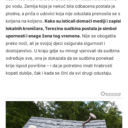
po vodu. Zemlja koja je nekoć bila odbacena postala je
plodna, a priča o udovici koja nije odustala prenosila se s
koljena na koljeno.
Kako su isticali domaći mediji i zapisi
lokalnih kroničara, Terezina sudbina postala je simbol
upornosti i snage žena tog vremena.
Nije se obogatila
preko noći, ali je svojoj djeci osigurala sigurnost i
dostojanstvo. U kraju gdje su mnogi vjerovali da sudbina
određuje sve, ona je dokazala da se sudbina ponekad
krije ispod površine – i da je potrebno imati hrabrosti
kopati dublje, čak i kada se čini da svi drugi odustaju.