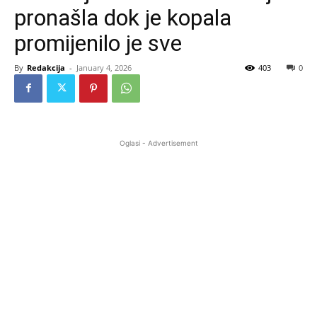
pronašla dok je kopala
promijenilo je sve
By
Redakcija
-
January 4, 2026
403
0
Oglasi - Advertisement