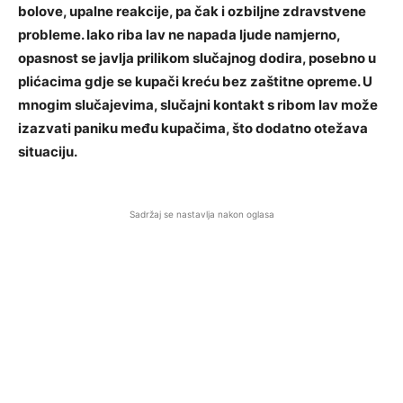
bolove, upalne reakcije, pa čak i ozbiljne zdravstvene
probleme. Iako riba lav ne napada ljude namjerno,
opasnost se javlja prilikom slučajnog dodira, posebno u
plićacima gdje se kupači kreću bez zaštitne opreme. U
mnogim slučajevima, slučajni kontakt s ribom lav može
izazvati paniku među kupačima, što dodatno otežava
situaciju.
Sadržaj se nastavlja nakon oglasa