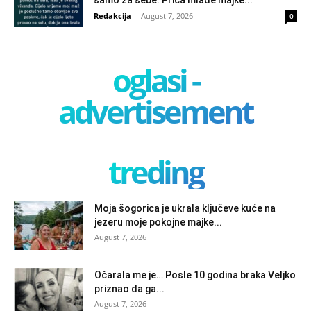
Redakcija
-
August 7, 2026
0
oglasi -
advertisement
treding
Moja šogorica je ukrala ključeve kuće na
jezeru moje pokojne majke...
August 7, 2026
Očarala me je… Posle 10 godina braka Veljko
priznao da ga...
August 7, 2026