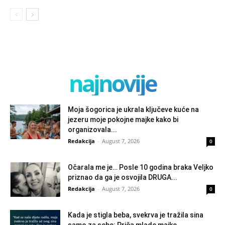
najnovije
Moja šogorica je ukrala ključeve kuće na
jezeru moje pokojne majke kako bi
organizovala...
Redakcija
-
August 7, 2026
0
Očarala me je… Posle 10 godina braka Veljko
priznao da ga je osvojila DRUGA...
Redakcija
-
August 7, 2026
0
Kada je stigla beba, svekrva je tražila sina
samo za sebe: Priča mlade majke...