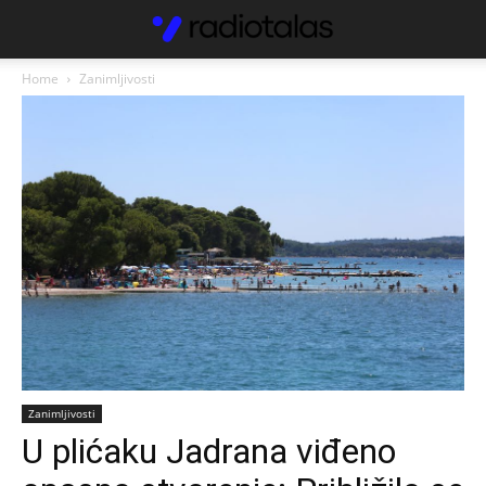
Home
Zanimljivosti
Zanimljivosti
U plićaku Jadrana viđeno