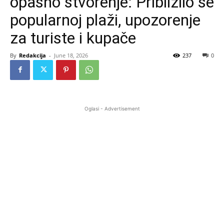
opasno stvorenje: Približilo se
popularnoj plaži, upozorenje
za turiste i kupače
By
Redakcija
-
June 18, 2026
237
0
Oglasi - Advertisement