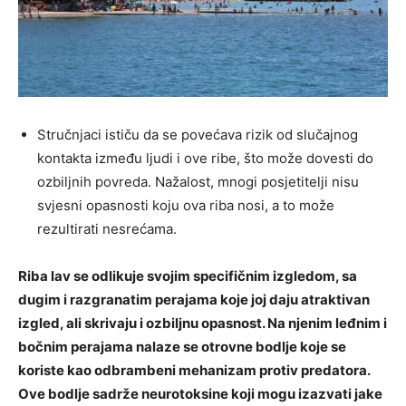
Stručnjaci ističu da se povećava rizik od slučajnog
kontakta između ljudi i ove ribe, što može dovesti do
ozbiljnih povreda. Nažalost, mnogi posjetitelji nisu
svjesni opasnosti koju ova riba nosi, a to može
rezultirati nesrećama.
Riba lav se odlikuje svojim specifičnim izgledom, sa
dugim i razgranatim perajama koje joj daju atraktivan
izgled, ali skrivaju i ozbiljnu opasnost. Na njenim leđnim i
bočnim perajama nalaze se otrovne bodlje koje se
koriste kao odbrambeni mehanizam protiv predatora.
Ove bodlje sadrže neurotoksine koji mogu izazvati jake