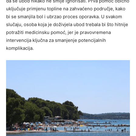
da se ubod nikako ne smije ignorisati. Prva pomoć obično
uključuje primjenu topline na zahvaćeno područje, kako
bi se smanjila bol i ubrzao proces oporavka.
U svakom
slučaju, osoba koja je doživjela ubod trebala bi što hitnije
potražiti medicinsku pomoć, jer je pravovremena
intervencija ključna za smanjenje potencijalnih
komplikacija.