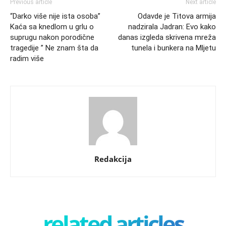
Previous article
Next article
“Darko više nije ista osoba”
Odavde je Titova armija
Kaća sa knedlom u grlu o
nadzirala Jadran: Evo kako
suprugu nakon porodične
danas izgleda skrivena mreža
tragedije ” Ne znam šta da
tunela i bunkera na Mljetu
radim više
Redakcija
related articles