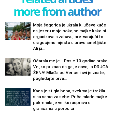
more from author
Moja šogorica je ukrala ključeve kuće
na jezeru moje pokojne majke kako bi
organizovala zabavu, pretvarajući to
dragocjeno mjesto u pravo smetljište.
Ali ja...
Očarala me je… Posle 10 godina braka
Veljko priznao da ga je osvojila DRUGA
ŽENA! Mlađa od Verice i svi je znate,
pogledajte prve...
Kada je stigla beba, svekrva je tražila
sina samo za sebe: Priča mlade majke
pokrenula je veliku raspravu o
granicama u porodici