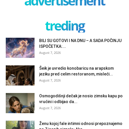
advertisement
treding
BILI SU GOTOVI I NA DNU – A SADA POČINJU
ISPOČETKA:...
August 7, 2026
Šeik je uvredio konobaricu na arapskom
jeziku pred celim restoranom, misleći...
August 7, 2026
Osmogodišnji dečak je nosio zimsku kapu po
vrućini i odbijao da...
August 7, 2026
Ženu kojoj fale intimni odnosi prepoznajemo