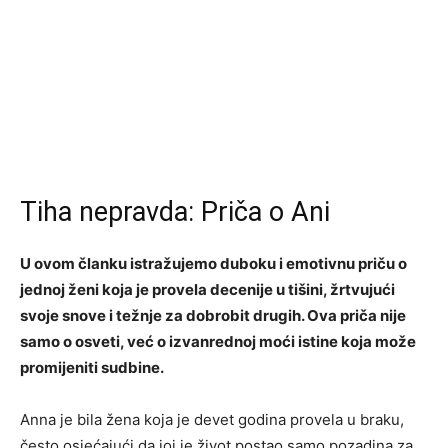
Tiha nepravda: Priča o Ani
U ovom članku istražujemo duboku i emotivnu priču o
jednoj ženi koja je provela decenije u tišini, žrtvujući
svoje snove i težnje za dobrobit drugih. Ova priča nije
samo o osveti, već o izvanrednoj moći istine koja može
promijeniti sudbine.
Anna je bila žena koja je devet godina provela u braku,
često osjećajući da joj je život postao samo pozadina za