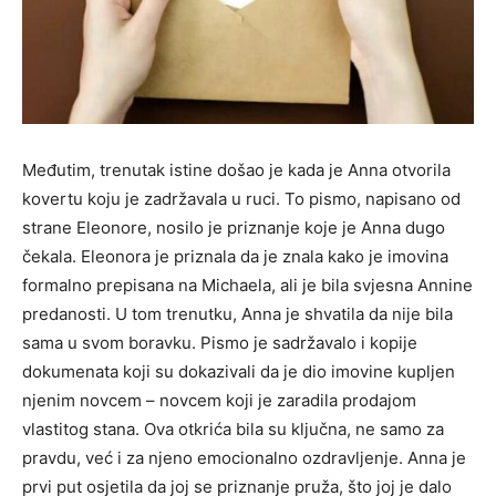
Međutim, trenutak istine došao je kada je Anna otvorila
kovertu koju je zadržavala u ruci. To pismo, napisano od
strane Eleonore, nosilo je priznanje koje je Anna dugo
čekala. Eleonora je priznala da je znala kako je imovina
formalno prepisana na Michaela, ali je bila svjesna Annine
predanosti. U tom trenutku, Anna je shvatila da nije bila
sama u svom boravku. Pismo je sadržavalo i kopije
dokumenata koji su dokazivali da je dio imovine kupljen
njenim novcem – novcem koji je zaradila prodajom
vlastitog stana. Ova otkrića bila su ključna, ne samo za
pravdu, već i za njeno emocionalno ozdravljenje. Anna je
prvi put osjetila da joj se priznanje pruža, što joj je dalo