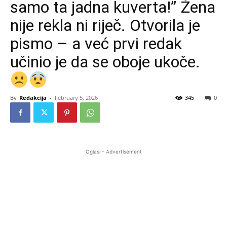
samo ta jadna kuverta!” Žena
nije rekla ni riječ. Otvorila je
pismo – a već prvi redak
učinio je da se oboje ukoče.
By
Redakcija
-
February 5, 2026
345
0
Oglasi - Advertisement