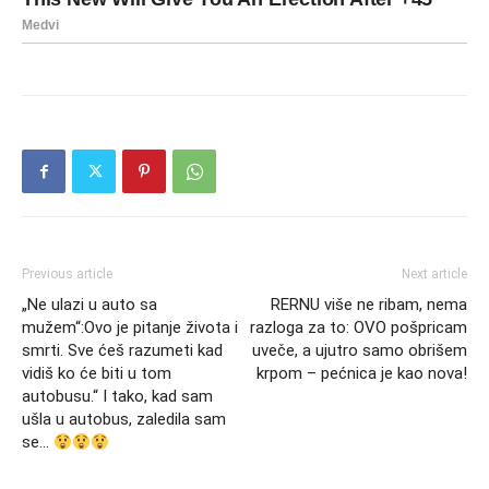
Previous article
Next article
„Ne ulazi u auto sa
RERNU više ne ribam, nema
mužem“:Ovo je pitanje života i
razloga za to: OVO pošpricam
smrti. Sve ćeš razumeti kad
uveče, a ujutro samo obrišem
vidiš ko će biti u tom
krpom – pećnica je kao nova!
autobusu.“ I tako, kad sam
ušla u autobus, zaledila sam
se…