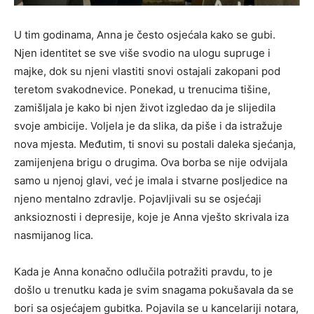
U tim godinama, Anna je često osjećala kako se gubi.
Njen identitet se sve više svodio na ulogu supruge i
majke, dok su njeni vlastiti snovi ostajali zakopani pod
teretom svakodnevice. Ponekad, u trenucima tišine,
zamišljala je kako bi njen život izgledao da je slijedila
svoje ambicije. Voljela je da slika, da piše i da istražuje
nova mjesta. Međutim, ti snovi su postali daleka sjećanja,
zamijenjena brigu o drugima. Ova borba se nije odvijala
samo u njenoj glavi, već je imala i stvarne posljedice na
njeno mentalno zdravlje. Pojavljivali su se osjećaji
anksioznosti i depresije, koje je Anna vješto skrivala iza
nasmijanog lica.
Kada je Anna konačno odlučila potražiti pravdu, to je
došlo u trenutku kada je svim snagama pokušavala da se
bori sa osjećajem gubitka. Pojavila se u kancelariji notara,