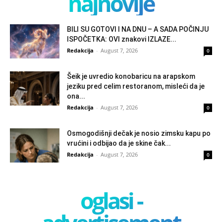
najnovije
BILI SU GOTOVI I NA DNU – A SADA POČINJU
ISPOČETKA: OVI znakovi IZLAZE...
Redakcija
-
August 7, 2026
0
Šeik je uvredio konobaricu na arapskom
jeziku pred celim restoranom, misleći da je
ona...
Redakcija
-
August 7, 2026
0
Osmogodišnji dečak je nosio zimsku kapu po
vrućini i odbijao da je skine čak...
Redakcija
-
August 7, 2026
0
oglasi -