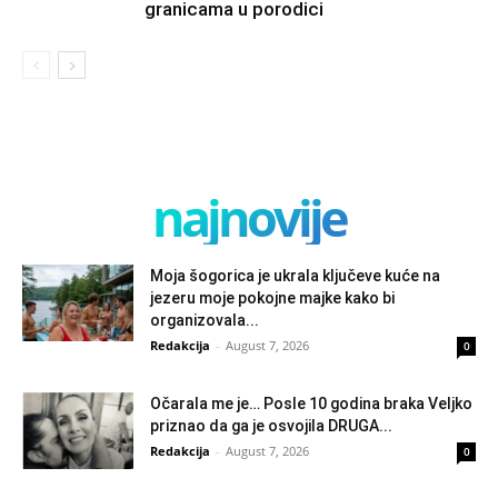
granicama u porodici
najnovije
Moja šogorica je ukrala ključeve kuće na
jezeru moje pokojne majke kako bi
organizovala...
Redakcija
-
August 7, 2026
0
Očarala me je… Posle 10 godina braka Veljko
priznao da ga je osvojila DRUGA...
Redakcija
-
August 7, 2026
0