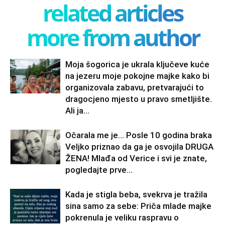
related articles
more from author
Moja šogorica je ukrala ključeve kuće
na jezeru moje pokojne majke kako bi
organizovala zabavu, pretvarajući to
dragocjeno mjesto u pravo smetljište.
Ali ja...
Očarala me je… Posle 10 godina braka
Veljko priznao da ga je osvojila DRUGA
ŽENA! Mlađa od Verice i svi je znate,
pogledajte prve...
Kada je stigla beba, svekrva je tražila
sina samo za sebe: Priča mlade majke
pokrenula je veliku raspravu o