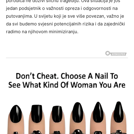
porodica ne doživi sličnu tragediju. Ova situacija je još
jedan podsjetnik o važnosti opreza i odgovornosti na
putovanjima. U svijetu koji je sve više povezan, važno je
da svi budemo svjesni potencijalnih rizika i da zajednički
radimo na njihovom minimiziranju.