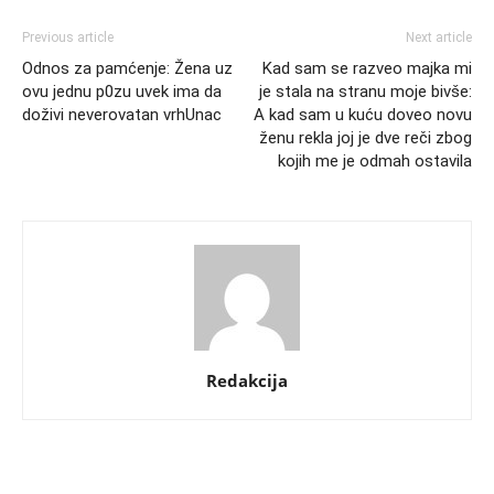
Previous article
Next article
Odnos za pamćenje: Žena uz
Kad sam se razveo majka mi
ovu jednu p0zu uvek ima da
je stala na stranu moje bivše:
doživi neverovatan vrhUnac
A kad sam u kuću doveo novu
ženu rekla joj je dve reči zbog
kojih me je odmah ostavila
Redakcija