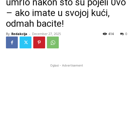
umrIo nakon što su pojeli 0vo
– ako imate u svojoj kući,
odmah bacite!
By
Redakcija
-
December 27, 2025
414
0
Oglasi - Advertisement