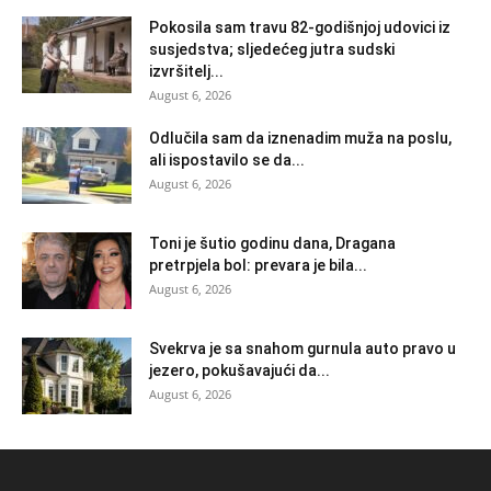
Pokosila sam travu 82-godišnjoj udovici iz
susjedstva; sljedećeg jutra sudski
izvršitelj...
August 6, 2026
Odlučila sam da iznenadim muža na poslu,
ali ispostavilo se da...
August 6, 2026
Toni je šutio godinu dana, Dragana
pretrpjela bol: prevara je bila...
August 6, 2026
Svekrva je sa snahom gurnula auto pravo u
jezero, pokušavajući da...
August 6, 2026