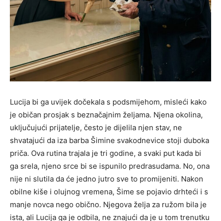
Lucija bi ga uvijek dočekala s podsmijehom, misleći kako
je običan prosjak s beznačajnim željama. Njena okolina,
uključujući prijatelje, često je dijelila njen stav, ne
shvatajući da iza barba Šimine svakodnevice stoji duboka
priča. Ova rutina trajala je tri godine, a svaki put kada bi
ga srela, njeno srce bi se ispunilo predrasudama. No, ona
nije ni slutila da će jedno jutro sve to promijeniti. Nakon
obilne kiše i olujnog vremena, Šime se pojavio drhteći i s
manje novca nego obično. Njegova želja za ružom bila je
ista, ali Lucija ga je odbila, ne znajući da je u tom trenutku