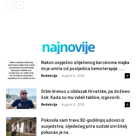
najnovije
Nakon uspješno izliječenog karcinoma majka
mi je umrla od posljedica hemoterapije ……
Redakcija
-
August 6, 2026
0
Srbin krenuo u obilazak Hrvatske, pa doživeo
šok: Kada su mu videli tablice, izgovorili...
Redakcija
-
August 6, 2026
0
Pokosila sam travu 82-godišnjoj udovici iz
susjedstva; sljedećeg jutra sudski izvršitelj
pokucao je na...