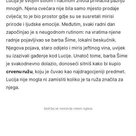
Lucija je svojim stilom i načinom života privlačila pažnju
mnogih. Njena cvećara nije bila samo mjesto prodaje
cvijeća; to je bio prostor gdje su se susretali mirisi
prirode i ljudske emocije. Međutim, svaki radni dan
započinjao je s neugodnom rutinom: na vratima njene
radnje pojavljivao se barba Šime, lokalni beskućnik.
Njegova pojava, staro odijelo i miris jeftinog vina, uvijek
su izazivali gađenje kod Lucije. Unatoč tome, barba Šime
je svakodnevno dolazio, donoseći sitniš kako bi kupio
crvenu ružu
, koju je čuvao kao najdragocjeniji predmet.
Lucija nije mogla ni zamisliti koliko je ta ruža značila za
njega.
Sadržaj se nastavlja nakon oglasa