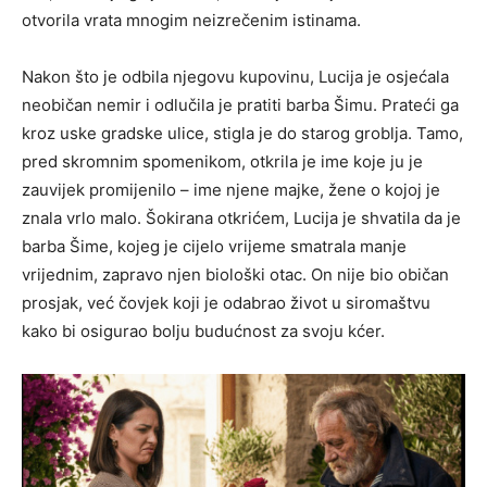
otvorila vrata mnogim neizrečenim istinama.
Nakon što je odbila njegovu kupovinu, Lucija je osjećala
neobičan nemir i odlučila je pratiti barba Šimu. Prateći ga
kroz uske gradske ulice, stigla je do starog groblja. Tamo,
pred skromnim spomenikom, otkrila je ime koje ju je
zauvijek promijenilo – ime njene majke, žene o kojoj je
znala vrlo malo. Šokirana otkrićem, Lucija je shvatila da je
barba Šime, kojeg je cijelo vrijeme smatrala manje
vrijednim, zapravo njen biološki otac. On nije bio običan
prosjak, već čovjek koji je odabrao život u siromaštvu
kako bi osigurao bolju budućnost za svoju kćer.