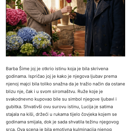
Barba Šime joj je otkrio istinu koja je bila skrivena
godinama. Ispričao joj je kako je njegova ljubav prema
njenoj majci bila toliko snažna da je tražio način da ostane
blizu nje, čak i u svom siromaštvu. Ruže koje je
svakodnevno kupovao bile su simbol njegove ljubavi i
gubitka. Shvativši ovu surovu istinu, Lucija je satima
stajala na kiši, držeći u rukama tijelo čovjeka kojem se
godinama smijala, dok je sada shvatila težinu njegovog
srca. Ova scena je bila emotivna kulminacija njenog