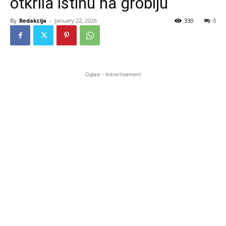
otkrila istinu na groblju
By
Redakcija
-
January 22, 2026
330
0
Oglasi - Advertisement