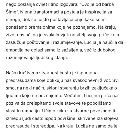
nego poklanja cvijet i tiho izgovara: “Ovo je od barba
Šime”. Njena transformacija postala je inspiracija za
mnoge, dok se često postavlja pitanje kako se mi
ponašamo prema onima koje ne poznajemo. Na kraju,
život nas uči da je svaki čovjek nositelj svoje priče koja
zaslužuje poštovanje i razumijevanje. Lucija je naučila da
empatija ne dolazi samo iz sažaljenja, već iz dubokog
razumijevanja ljudskog stanja.
Naša društvena stvarnost često je ispunjena
predrasudama koje oblikuju naš svakodnevni život. Svi
smo, na neki način, skloni stvaranju brzih zaključaka o
ljudima koje ne poznajemo. Međutim, Lucijina priča nas
poziva da preispitamo svoje stavove te poboljšamo
vlastitu empatiju. Učimo kako su stvarne povezanosti
između ljudi često ispod površine, skrivene iza slojeva
predrasuda i stereotipa. Na kraju, Lucija ne samo da je