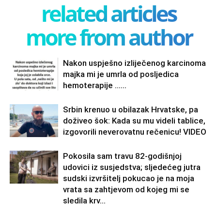
related articles
more from author
Nakon uspješno izliječenog karcinoma
majka mi je umrla od posljedica
hemoterapije ……
Srbin krenuo u obilazak Hrvatske, pa
doživeo šok: Kada su mu videli tablice,
izgovorili neverovatnu rečenicu! VIDEO
Pokosila sam travu 82-godišnjoj
udovici iz susjedstva; sljedećeg jutra
sudski izvršitelj pokucao je na moja
vrata sa zahtjevom od kojeg mi se
sledila krv...