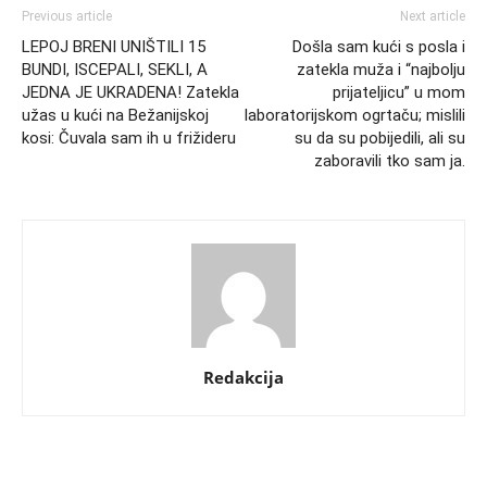
Previous article
Next article
LEPOJ BRENI UNIŠTILI 15
Došla sam kući s posla i
BUNDI, ISCEPALI, SEKLI, A
zatekla muža i “najbolju
JEDNA JE UKRADENA! Zatekla
prijateljicu” u mom
užas u kući na Bežanijskoj
laboratorijskom ogrtaču; mislili
kosi: Čuvala sam ih u frižideru
su da su pobijedili, ali su
zaboravili tko sam ja.
Redakcija