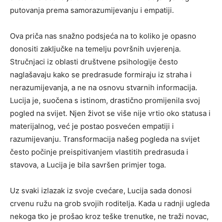
putovanja prema samorazumijevanju i empatiji.
Ova priča nas snažno podsjeća na to koliko je opasno
donositi zaključke na temelju površnih uvjerenja.
Stručnjaci iz oblasti društvene psihologije često
naglašavaju kako se predrasude formiraju iz straha i
nerazumijevanja, a ne na osnovu stvarnih informacija.
Lucija je, suočena s istinom, drastično promijenila svoj
pogled na svijet. Njen život se više nije vrtio oko statusa i
materijalnog, već je postao posvećen empatiji i
razumijevanju. Transformacija našeg pogleda na svijet
često počinje preispitivanjem vlastitih predrasuda i
stavova, a Lucija je bila savršen primjer toga.
Uz svaki izlazak iz svoje cvećare, Lucija sada donosi
crvenu ružu na grob svojih roditelja. Kada u radnji ugleda
nekoga tko je prošao kroz teške trenutke, ne traži novac,