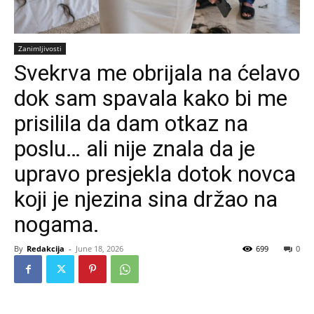
Zanimljivosti
Svekrva me obrijala na ćelavo
dok sam spavala kako bi me
prisilila da dam otkaz na
poslu… ali nije znala da je
upravo presjekla dotok novca
koji je njezina sina držao na
nogama.
By
Redakcija
-
June 18, 2026
699
0