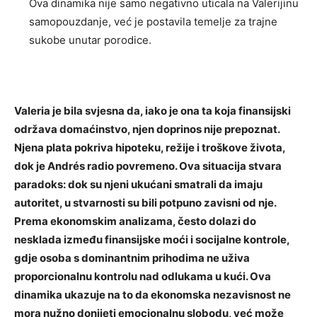
Ova dinamika nije samo negativno uticala na Valerijinu
samopouzdanje, već je postavila temelje za trajne
sukobe unutar porodice.
Valeria je bila svjesna da, iako je ona ta koja finansijski
održava domaćinstvo, njen doprinos nije prepoznat.
Njena plata pokriva hipoteku, režije i troškove života,
dok je Andrés radio povremeno.
Ova situacija stvara
paradoks: dok su njeni ukućani smatrali da imaju
autoritet, u stvarnosti su bili potpuno zavisni od nje.
Prema ekonomskim analizama, često dolazi do
nesklada između finansijske moći i socijalne kontrole,
gdje osoba s dominantnim prihodima ne uživa
proporcionalnu kontrolu nad odlukama u kući.
Ova
dinamika ukazuje na to da ekonomska nezavisnost ne
mora nužno donijeti emocionalnu slobodu, već može