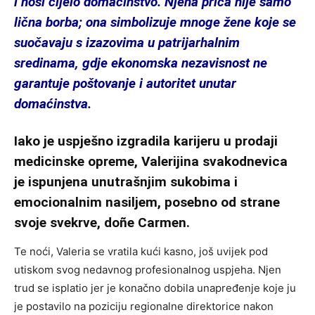
i nosi cijelo domaćinstvo. Njena priča nije samo
lična borba; ona simbolizuje mnoge žene koje se
suočavaju s izazovima u patrijarhalnim
sredinama, gdje ekonomska nezavisnost ne
garantuje poštovanje i autoritet unutar
domaćinstva.
Iako je uspješno izgradila karijeru u prodaji
medicinske opreme, Valerijina svakodnevica
je ispunjena unutrašnjim sukobima i
emocionalnim nasiljem, posebno od strane
svoje svekrve, doñe Carmen.
Te noći, Valeria se vratila kući kasno, još uvijek pod
utiskom svog nedavnog profesionalnog uspjeha. Njen
trud se isplatio jer je konačno dobila unapređenje koje ju
je postavilo na poziciju regionalne direktorice nakon