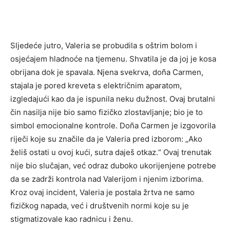
Sljedeće jutro, Valeria se probudila s oštrim bolom i
osjećajem hladnoće na tjemenu. Shvatila je da joj je kosa
obrijana dok je spavala. Njena svekrva, doña Carmen,
stajala je pored kreveta s električnim aparatom,
izgledajući kao da je ispunila neku dužnost.
Ovaj brutalni
čin nasilja nije bio samo fizičko zlostavljanje; bio je to
simbol emocionalne kontrole.
Doña Carmen je izgovorila
riječi koje su značile da je Valeria pred izborom: „Ako
želiš ostati u ovoj kući, sutra daješ otkaz.“ Ovaj trenutak
nije bio slučajan, već odraz duboko ukorijenjene potrebe
da se zadrži kontrola nad Valerijom i njenim izborima.
Kroz ovaj incident, Valeria je postala žrtva ne samo
fizičkog napada, već i društvenih normi koje su je
stigmatizovale kao radnicu i ženu.