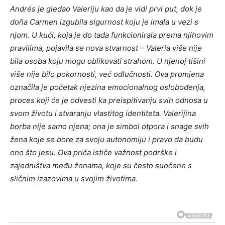
Andrés je gledao Valeriju kao da je vidi prvi put, dok je
doña Carmen izgubila sigurnost koju je imala u vezi s
njom. U kući, koja je do tada funkcionirala prema njihovim
pravilima, pojavila se nova stvarnost – Valeria više nije
bila osoba koju mogu oblikovati strahom.
U njenoj tišini
više nije bilo pokornosti, već odlučnosti. Ova promjena
označila je početak njezina emocionalnog oslobođenja,
proces koji će je odvesti ka preispitivanju svih odnosa u
svom životu i stvaranju vlastitog identiteta.
Valerijina
borba nije samo njena; ona je simbol otpora i snage svih
žena koje se bore za svoju autonomiju i pravo da budu
ono što jesu. Ova priča ističe važnost podrške i
zajedništva među ženama, koje su često suočene s
sličnim izazovima u svojim životima.