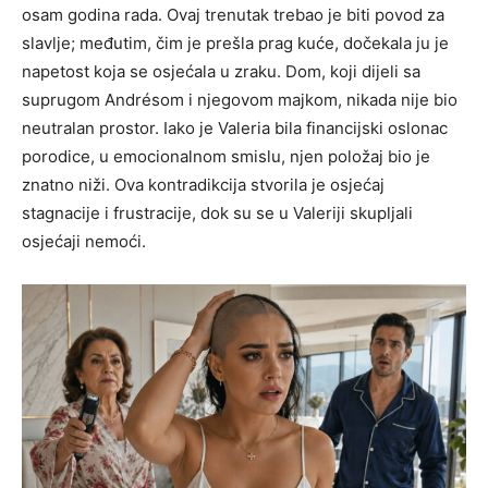
osam godina rada. Ovaj trenutak trebao je biti povod za
slavlje; međutim, čim je prešla prag kuće, dočekala ju je
napetost koja se osjećala u zraku. Dom, koji dijeli sa
suprugom Andrésom i njegovom majkom, nikada nije bio
neutralan prostor. Iako je Valeria bila financijski oslonac
porodice, u emocionalnom smislu, njen položaj bio je
znatno niži. Ova kontradikcija stvorila je osjećaj
stagnacije i frustracije, dok su se u Valeriji skupljali
osjećaji nemoći.