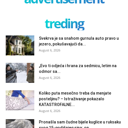
treding
Svekrva je sa snahom gurnula auto pravo u
jezero, pokušavajući da...
August 6, 2026
„Evo ti odjeća i hrana za sedmicu, letim na
odmor sa...
August 6, 2026
Koliko puta mesečno treba da menjate
posteljinu? – Istraživanje pokazalo
KATASTROFALNE...
August 6, 2026
Pronašla sam čudne bijele kuglice u ruksaku
svog 15-godišnjeg sina: on...