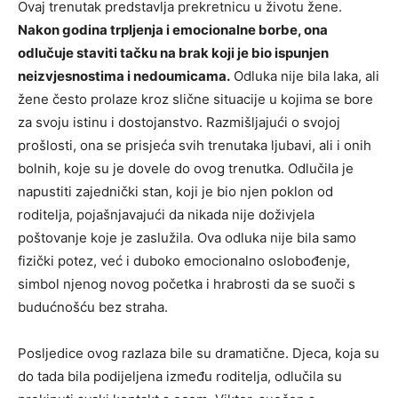
Ovaj trenutak predstavlja prekretnicu u životu žene.
Nakon godina trpljenja i emocionalne borbe, ona
odlučuje staviti tačku na brak koji je bio ispunjen
neizvjesnostima i nedoumicama.
Odluka nije bila laka, ali
žene često prolaze kroz slične situacije u kojima se bore
za svoju istinu i dostojanstvo. Razmišljajući o svojoj
prošlosti, ona se prisjeća svih trenutaka ljubavi, ali i onih
bolnih, koje su je dovele do ovog trenutka. Odlučila je
napustiti zajednički stan, koji je bio njen poklon od
roditelja, pojašnjavajući da nikada nije doživjela
poštovanje koje je zaslužila. Ova odluka nije bila samo
fizički potez, već i duboko emocionalno oslobođenje,
simbol njenog novog početka i hrabrosti da se suoči s
budućnošću bez straha.
Posljedice ovog razlaza bile su dramatične. Djeca, koja su
do tada bila podijeljena između roditelja, odlučila su