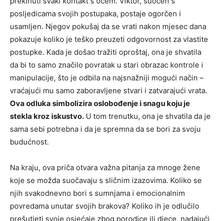
prekinuti svaki kontakt s ocem. Viktor, suočen s
posljedicama svojih postupaka, postaje ogorčen i
usamljen. Njegov pokušaj da se vrati nakon mjesec dana
pokazuje koliko je teško preuzeti odgovornost za vlastite
postupke. Kada je došao tražiti oproštaj, ona je shvatila
da bi to samo značilo povratak u stari obrazac kontrole i
manipulacije, što je odbila na najsnažniji mogući način –
vraćajući mu samo zaboravljene stvari i zatvarajući vrata.
Ova odluka simbolizira oslobođenje i snagu koju je
stekla kroz iskustvo.
U tom trenutku, ona je shvatila da je
sama sebi potrebna i da je spremna da se bori za svoju
budućnost.
Na kraju, ova priča otvara važna pitanja za mnoge žene
koje se možda suočavaju s sličnim izazovima. Koliko se
njih svakodnevno bori s sumnjama i emocionalnim
povredama unutar svojih brakova? Koliko ih je odlučilo
prešutjeti svoje osjećaje zbog porodice ili djece, nadajući