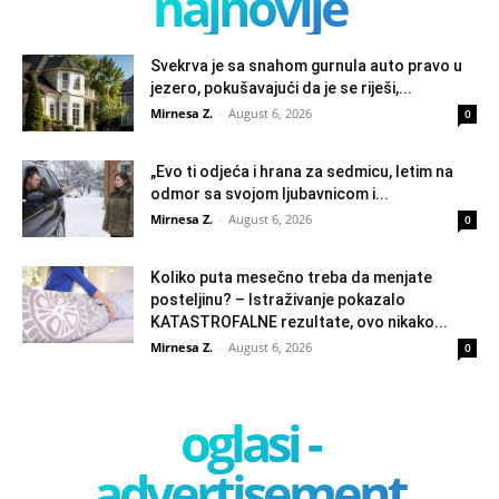
najnovije
Svekrva je sa snahom gurnula auto pravo u
jezero, pokušavajući da je se riješi,...
Mirnesa Z.
-
August 6, 2026
0
„Evo ti odjeća i hrana za sedmicu, letim na
odmor sa svojom ljubavnicom i...
Mirnesa Z.
-
August 6, 2026
0
Koliko puta mesečno treba da menjate
posteljinu? – Istraživanje pokazalo
KATASTROFALNE rezultate, ovo nikako...
Mirnesa Z.
-
August 6, 2026
0
oglasi -
advertisement