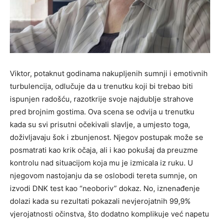
Viktor, potaknut godinama nakupljenih sumnji i emotivnih
turbulencija, odlučuje da u trenutku koji bi trebao biti
ispunjen radošću, razotkrije svoje najdublje strahove
pred brojnim gostima. Ova scena se odvija u trenutku
kada su svi prisutni očekivali slavlje, a umjesto toga,
doživljavaju šok i zbunjenost. Njegov postupak može se
posmatrati kao krik očaja, ali i kao pokušaj da preuzme
kontrolu nad situacijom koja mu je izmicala iz ruku. U
njegovom nastojanju da se oslobodi tereta sumnje, on
izvodi DNK test kao “neoboriv” dokaz. No, iznenađenje
dolazi kada su rezultati pokazali nevjerojatnih 99,9%
vjerojatnosti očinstva, što dodatno komplikuje već napetu