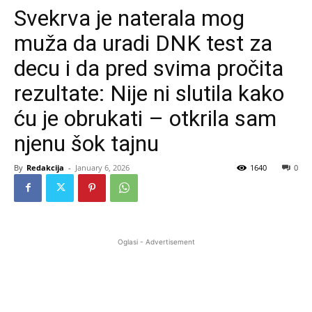
Svekrva je naterala mog
muža da uradi DNK test za
decu i da pred svima pročita
rezultate: Nije ni slutila kako
ću je obrukati – otkrila sam
njenu šok tajnu
By
Redakcija
-
January 6, 2026
1640
0
Oglasi - Advertisement