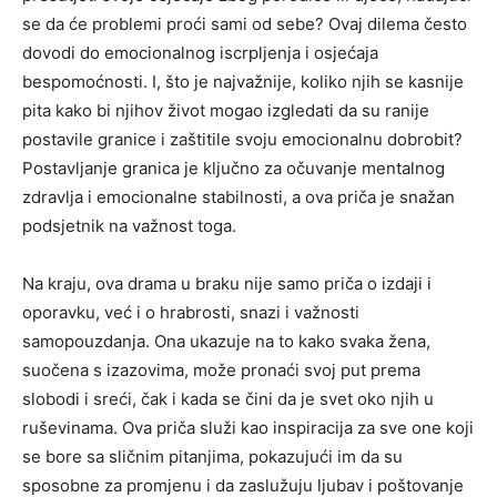
se da će problemi proći sami od sebe? Ovaj dilema često
dovodi do emocionalnog iscrpljenja i osjećaja
bespomoćnosti. I, što je najvažnije, koliko njih se kasnije
pita kako bi njihov život mogao izgledati da su ranije
postavile granice i zaštitile svoju emocionalnu dobrobit?
Postavljanje granica je ključno za očuvanje mentalnog
zdravlja i emocionalne stabilnosti, a ova priča je snažan
podsjetnik na važnost toga.
Na kraju, ova drama u braku nije samo priča o izdaji i
oporavku, već i o hrabrosti, snazi i važnosti
samopouzdanja. Ona ukazuje na to kako svaka žena,
suočena s izazovima, može pronaći svoj put prema
slobodi i sreći, čak i kada se čini da je svet oko njih u
ruševinama. Ova priča služi kao inspiracija za sve one koji
se bore sa sličnim pitanjima, pokazujući im da su
sposobne za promjenu i da zaslužuju ljubav i poštovanje