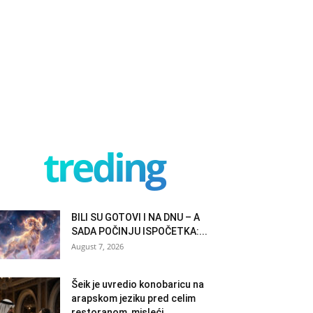
treding
BILI SU GOTOVI I NA DNU – A
SADA POČINJU ISPOČETKA:...
August 7, 2026
Šeik je uvredio konobaricu na
arapskom jeziku pred celim
restoranom, misleći...