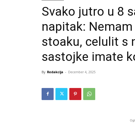
Svako jutro u 8 s
napitak: Nemam 
stoaku, celulit s
sastojke imate 
By
Redakcija
-
December 4, 2025
Ogl