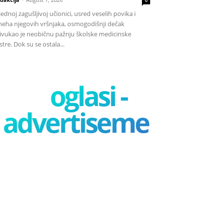
jednoj zagušljivoj učionici, usred veselih povika i
eha njegovih vršnjaka, osmogodišnji dečak
ivukao je neobičnu pažnju školske medicinske
stre. Dok su se ostala...
oglasi -
advertisement