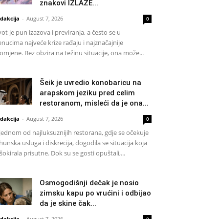
znakovi IZLAZE...
dakcija
-
August 7, 2026
0
vot je pun izazova i previranja, a često se u
enucima najveće krize rađaju i najznačajnije
omjene. Bez obzira na težinu situacije, ona može...
Šeik je uvredio konobaricu na
arapskom jeziku pred celim
restoranom, misleći da je ona...
dakcija
-
August 7, 2026
0
jednom od najluksuznijih restorana, gdje se očekuje
hunska usluga i diskrecija, dogodila se situacija koja
 šokirala prisutne. Dok su se gosti opuštali,...
Osmogodišnji dečak je nosio
zimsku kapu po vrućini i odbijao
da je skine čak...
dakcija
-
August 7, 2026
0