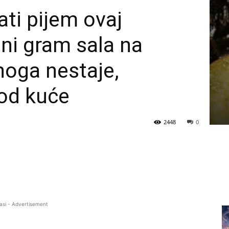
ati pijem ovaj
ni gram sala na
 noga nestaje,
kod kuće
2448
0
asi - Advertisement