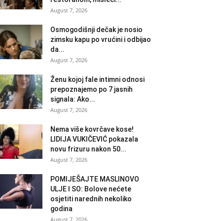
August 7, 2026
Osmogodišnji dečak je nosio
zimsku kapu po vrućini i odbijao
da...
August 7, 2026
Ženu kojoj fale intimni odnosi
prepoznajemo po 7 jasnih
signala: Ako...
August 7, 2026
Nema više kovrčave kose!
LIDIJA VUKIČEVIĆ pokazala
novu frizuru nakon 50...
August 7, 2026
POMIJEŠAJTE MASLINOVO
ULJE I SO: Bolove nećete
osjetiti narednih nekoliko
godina
August 7, 2026