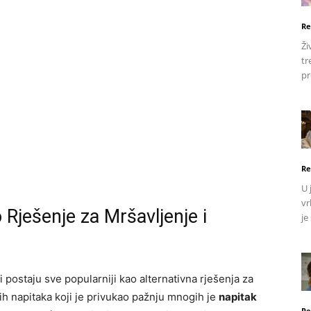
Re
Ži
tr
pr
Re
U 
vr
 Rješenje za Mršavljenje i
je
ci postaju sve popularniji kao alternativna rješenja za
h napitaka koji je privukao pažnju mnogih je
napitak
Re