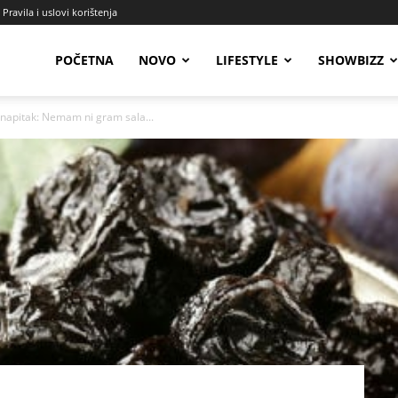
Pravila i uslovi korištenja
Radio
POČETNA
NOVO
LIFESTYLE
SHOWBIZZ
j napitak: Nemam ni gram sala...
Talas