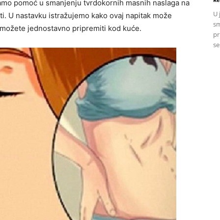
 samo pomoć u smanjenju tvrdokornih masnih naslaga na
U 
sti. U nastavku istražujemo kako ovaj napitak može
sm
a možete jednostavno pripremiti kod kuće.
pr
se