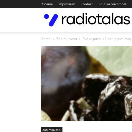
O nama
Impressum
Kontakt
Politika privatnosti
Home
Zanimljivosti
Svako jutro u 8 sati pijem ova
Zanimljivosti