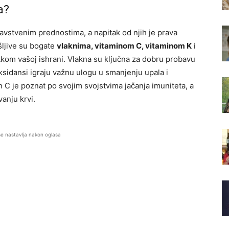
a?
ravstvenim prednostima, a napitak od njih je prava
 šljive su bogate
vlaknima, vitaminom C, vitaminom K
i
tkom vašoj ishrani. Vlakna su ključna za dobru probavu
ksidansi igraju važnu ulogu u smanjenju upala i
in C je poznat po svojim svojstvima jačanja imuniteta, a
vanju krvi.
se nastavlja nakon oglasa