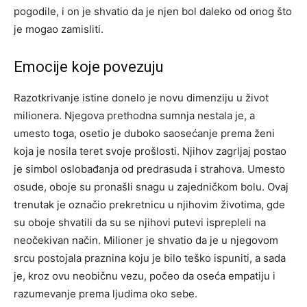
pogodile, i on je shvatio da je njen bol daleko od onog što
je mogao zamisliti.
Emocije koje povezuju
Razotkrivanje istine donelo je novu dimenziju u život
milionera. Njegova prethodna sumnja nestala je, a
umesto toga, osetio je duboko saosećanje prema ženi
koja je nosila teret svoje prošlosti. Njihov zagrljaj postao
je simbol oslobađanja od predrasuda i strahova. Umesto
osude, oboje su pronašli snagu u zajedničkom bolu.
Ovaj
trenutak je označio prekretnicu u njihovim životima, gde
su oboje shvatili da su se njihovi putevi isprepleli na
neočekivan način.
Milioner je shvatio da je u njegovom
srcu postojala praznina koju je bilo teško ispuniti, a sada
je, kroz ovu neobičnu vezu, počeo da oseća empatiju i
razumevanje prema ljudima oko sebe.