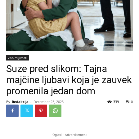
Zanimljivosti
Suze pred slikom: Tajna
majčine ljubavi koja je zauvek
promenila jedan dom
By
Redakcija
-
December 23, 2025
339
0
Oglasi - Advertisement