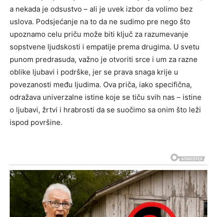
a nekada je odsustvo – ali je uvek izbor da volimo bez
uslova.
Podsjećanje na to da ne sudimo pre nego što
upoznamo celu priču može biti ključ za razumevanje
sopstvene ljudskosti i empatije prema drugima. U svetu
punom predrasuda, važno je otvoriti srce i um za razne
oblike ljubavi i podrške, jer se prava snaga krije u
povezanosti među ljudima.
Ova priča, iako specifična,
odražava univerzalne istine koje se tiču svih nas – istine
o ljubavi, žrtvi i hrabrosti da se suočimo sa onim što leži
ispod površine.