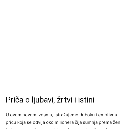
Priča o ljubavi, žrtvi i istini
U ovom novom izdanju, istražujemo duboku i emotivnu
priču koja se odvija oko milionera čija sumnja prema ženi