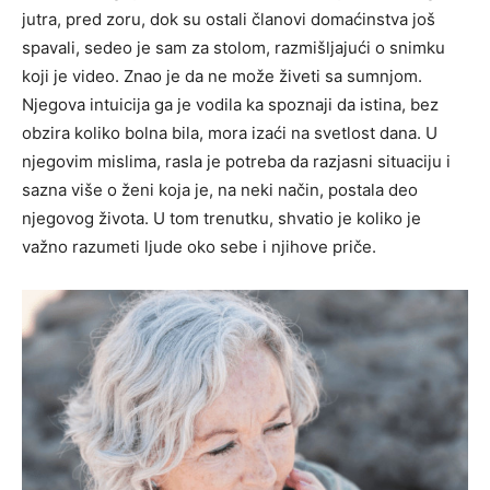
jutra, pred zoru, dok su ostali članovi domaćinstva još
spavali, sedeo je sam za stolom, razmišljajući o snimku
koji je video. Znao je da ne može živeti sa sumnjom.
Njegova intuicija ga je vodila ka spoznaji da istina, bez
obzira koliko bolna bila, mora izaći na svetlost dana. U
njegovim mislima, rasla je potreba da razjasni situaciju i
sazna više o ženi koja je, na neki način, postala deo
njegovog života. U tom trenutku, shvatio je koliko je
važno razumeti ljude oko sebe i njihove priče.