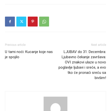
Previous article
Next article
U tami noći: Kucanje koje nas
LJUBAV do 31. Decembra:
je spojilo
Ljubavno čekanje završava:
OVI znakovi ulaze u novo
poglavlje ljubavi i sreće, a evo
tko će pronaći sreću sa
bivšim!