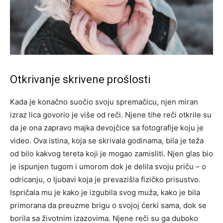
Otkrivanje skrivene prošlosti
Kada je konačno suočio svoju spremačicu, njen miran
izraz lica govorio je više od reči. Njene tihe reči otkrile su
da je ona zapravo majka devojčice sa fotografije koju je
video. Ova istina, koja se skrivala godinama, bila je teža
od bilo kakvog tereta koji je mogao zamisliti.
Njen glas bio
je ispunjen tugom i umorom dok je delila svoju priču – o
odricanju, o ljubavi koja je prevazišla fizičko prisustvo.
Ispričala mu je kako je izgubila svog muža, kako je bila
primorana da preuzme brigu o svojoj ćerki sama, dok se
borila sa životnim izazovima.
Njene reči su ga duboko