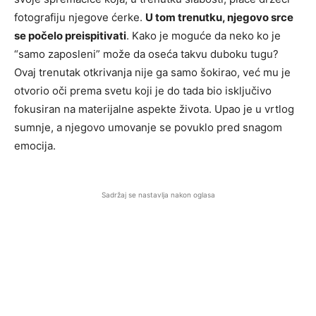
fotografiju njegove ćerke.
U tom trenutku, njegovo srce
se počelo preispitivati
. Kako je moguće da neko ko je
“samo zaposleni” može da oseća takvu duboku tugu?
Ovaj trenutak otkrivanja nije ga samo šokirao, već mu je
otvorio oči prema svetu koji je do tada bio isključivo
fokusiran na materijalne aspekte života. Upao je u vrtlog
sumnje, a njegovo umovanje se povuklo pred snagom
emocija.
Sadržaj se nastavlja nakon oglasa