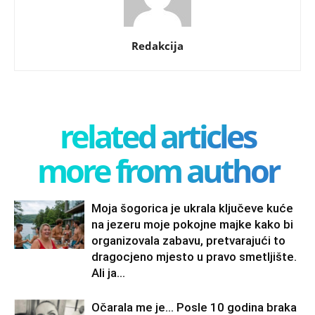
Redakcija
related articles
more from author
Moja šogorica je ukrala ključeve kuće
na jezeru moje pokojne majke kako bi
organizovala zabavu, pretvarajući to
dragocjeno mjesto u pravo smetljište.
Ali ja...
Očarala me je… Posle 10 godina braka