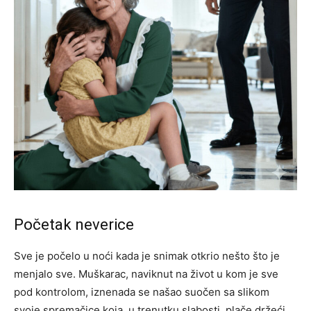
Početak neverice
Sve je počelo u noći kada je snimak otkrio nešto što je
menjalo sve. Muškarac, naviknut na život u kom je sve
pod kontrolom, iznenada se našao suočen sa slikom
svoje spremačice koja, u trenutku slabosti, plače držeći