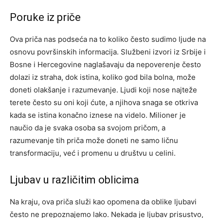
Poruke iz priče
Ova priča nas podseća na to koliko često sudimo ljude na
osnovu površinskih informacija. Službeni izvori iz Srbije i
Bosne i Hercegovine naglašavaju da nepoverenje često
dolazi iz straha, dok istina, koliko god bila bolna, može
doneti olakšanje i razumevanje.
Ljudi koji nose najteže
terete često su oni koji ćute, a njihova snaga se otkriva
kada se istina konačno iznese na videlo. Milioner je
naučio da je svaka osoba sa svojom pričom, a
razumevanje tih priča može doneti ne samo ličnu
transformaciju, već i promenu u društvu u celini.
Ljubav u različitim oblicima
Na kraju, ova priča služi kao opomena da oblike ljubavi
često ne prepoznajemo lako. Nekada je ljubav prisustvo,