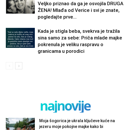
Veljko priznao da ga je osvojila DRUGA
ŽENA! Mlađa od Verice i svi je znate,
pogledajte prve...
Kada je stigla beba, svekrva je tražila
sina samo za sebe: Priča mlade majke
pokrenula je veliku raspravu o
granicama u porodici
najnovije
Moja šogorica je ukrala ključeve kuće na
jezeru moje pokojne majke kako bi