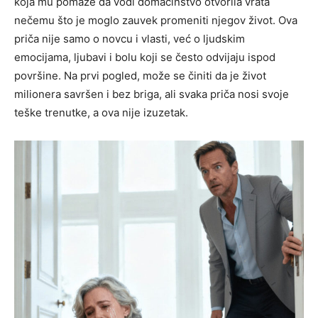
koja mu pomaže da vodi domaćinstvo otvorila vrata
nečemu što je moglo zauvek promeniti njegov život. Ova
priča nije samo o novcu i vlasti, već o ljudskim
emocijama, ljubavi i bolu koji se često odvijaju ispod
površine. Na prvi pogled, može se činiti da je život
milionera savršen i bez briga, ali svaka priča nosi svoje
teške trenutke, a ova nije izuzetak.