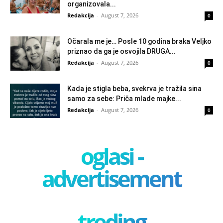
organizovala...
Redakcija
-
August 7, 2026
0
Očarala me je… Posle 10 godina braka Veljko
priznao da ga je osvojila DRUGA...
Redakcija
-
August 7, 2026
0
Kada je stigla beba, svekrva je tražila sina
samo za sebe: Priča mlade majke...
Redakcija
-
August 7, 2026
0
oglasi -
advertisement
treding