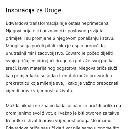
Inspiracija za Druge
Edwardova transformacija nije ostala neprimećena.
Njegovi prijatelji i poznanici iz poslovnog svijeta
primijetili su promjene u njegovom ponašanju i stavu.
Mnogi su ga počeli pitati kako je uspio pronaći taj
unutrašnji mir i zadovoljstvo. Edward je počeo dijeliti
svoju priču, inspirirajući druge da potraže svoj put ka
sreći, izvan materijalnog bogatstva. Njegova priča služi
kao primjer kako se jedan trenutak može pretvoriti u
prekretnicu koja mijenja sve, i kako je važno prepoznati i
cijeniti prave vrijednosti u životu.
Možda nikada ne znamo kada će nam se pružiti prilika da
promijenimo svoj život, ali važno je biti otvoren za takve
trenutke i shvatiti pravu vrijednost onoga što imamo.
Edwardova priča nas uči da život nije samo u onome što