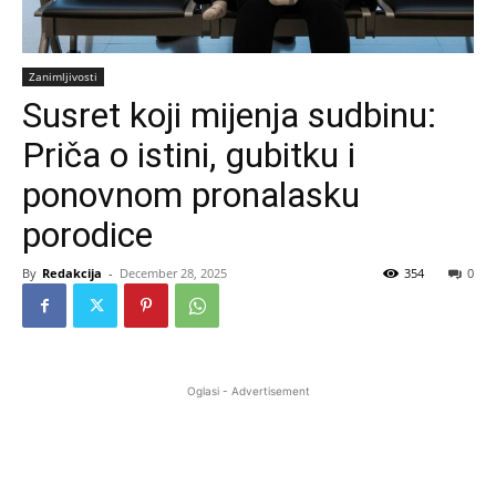
Zanimljivosti
Susret koji mijenja sudbinu:
Priča o istini, gubitku i
ponovnom pronalasku
porodice
By
Redakcija
-
December 28, 2025
354
0
Oglasi - Advertisement