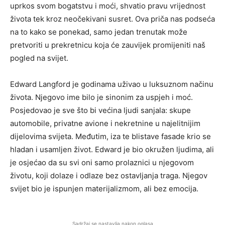
uprkos svom bogatstvu i moći, shvatio pravu vrijednost
života tek kroz neočekivani susret. Ova priča nas podseća
na to kako se ponekad, samo jedan trenutak može
pretvoriti u prekretnicu koja će zauvijek promijeniti naš
pogled na svijet.
Edward Langford je godinama uživao u luksuznom načinu
života. Njegovo ime bilo je sinonim za uspjeh i moć.
Posjedovao je sve što bi većina ljudi sanjala: skupe
automobile, privatne avione i nekretnine u najelitnijim
dijelovima svijeta. Međutim, iza te blistave fasade krio se
hladan i usamljen život. Edward je bio okružen ljudima, ali
je osjećao da su svi oni samo prolaznici u njegovom
životu, koji dolaze i odlaze bez ostavljanja traga. Njegov
svijet bio je ispunjen materijalizmom, ali bez emocija.
Sadržaj se nastavlja nakon oglasa