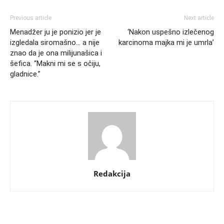
Previous article
Next article
Menadžer ju je ponizio jer je
‘Nakon uspešno izlečenog
izgledala siromašno… a nije
karcinoma majka mi je umrla’
znao da je ona milijunašica i
šefica. “Makni mi se s očiju,
gladnice.”
Redakcija