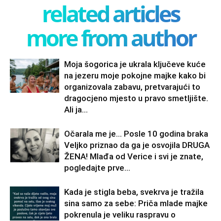
related articles
more from author
Moja šogorica je ukrala ključeve kuće
na jezeru moje pokojne majke kako bi
organizovala zabavu, pretvarajući to
dragocjeno mjesto u pravo smetljište.
Ali ja...
Očarala me je… Posle 10 godina braka
Veljko priznao da ga je osvojila DRUGA
ŽENA! Mlađa od Verice i svi je znate,
pogledajte prve...
Kada je stigla beba, svekrva je tražila
sina samo za sebe: Priča mlade majke
pokrenula je veliku raspravu o