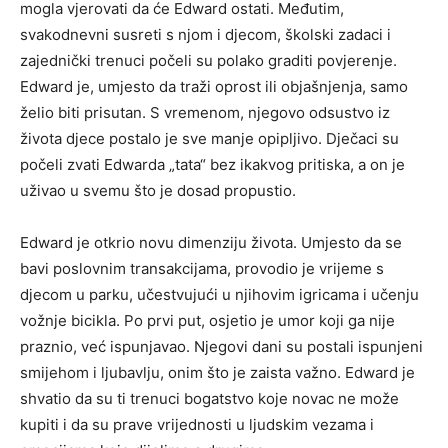
mogla vjerovati da će Edward ostati. Međutim,
svakodnevni susreti s njom i djecom, školski zadaci i
zajednički trenuci počeli su polako graditi povjerenje.
Edward je, umjesto da traži oprost ili objašnjenja, samo
želio biti prisutan. S vremenom, njegovo odsustvo iz
života djece postalo je sve manje opipljivo. Dječaci su
počeli zvati Edwarda „tata“ bez ikakvog pritiska, a on je
uživao u svemu što je dosad propustio.
Edward je otkrio novu dimenziju života. Umjesto da se
bavi poslovnim transakcijama, provodio je vrijeme s
djecom u parku, učestvujući u njihovim igricama i učenju
vožnje bicikla. Po prvi put, osjetio je umor koji ga nije
praznio, već ispunjavao. Njegovi dani su postali ispunjeni
smijehom i ljubavlju, onim što je zaista važno. Edward je
shvatio da su ti trenuci bogatstvo koje novac ne može
kupiti i da su prave vrijednosti u ljudskim vezama i