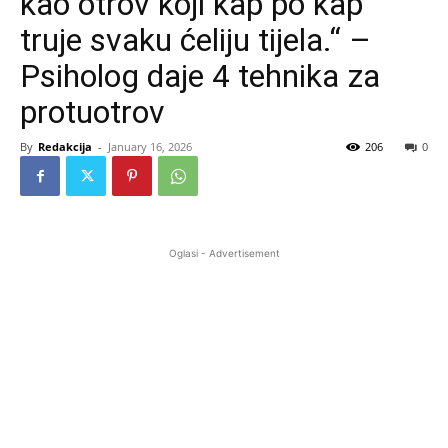
kao otrov koji kap po kap
truje svaku ćeliju tijela.“ –
Psiholog daje 4 tehnika za
protuotrov
By
Redakcija
-
January 16, 2026
206
0
Oglasi - Advertisement