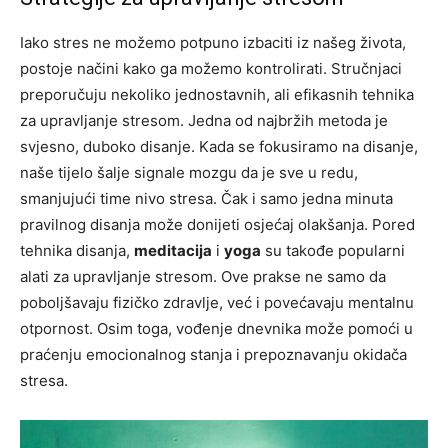
Iako stres ne možemo potpuno izbaciti iz našeg života,
postoje načini kako ga možemo kontrolirati. Stručnjaci
preporučuju nekoliko jednostavnih, ali efikasnih tehnika
za upravljanje stresom. Jedna od najbržih metoda je
svjesno, duboko disanje.
Kada se fokusiramo na disanje,
naše tijelo šalje signale mozgu da je sve u redu,
smanjujući time nivo stresa. Čak i samo jedna minuta
pravilnog disanja može donijeti osjećaj olakšanja.
Pored
tehnika disanja,
meditacija
i
yoga
su takođe popularni
alati za upravljanje stresom. Ove prakse ne samo da
poboljšavaju fizičko zdravlje, već i povećavaju mentalnu
otpornost. Osim toga, vođenje dnevnika može pomoći u
praćenju emocionalnog stanja i prepoznavanju okidača
stresa.