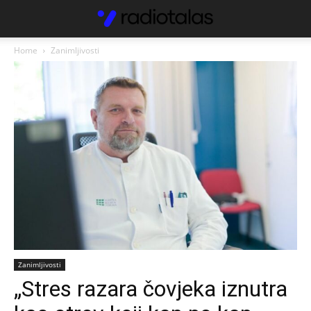
Home
Zanimljivosti
Zanimljivosti
„Stres razara čovjeka iznutra