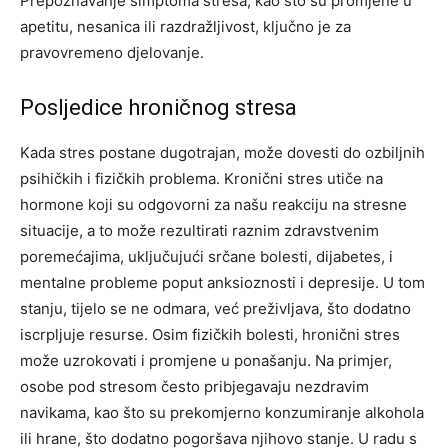
Prepoznavanje simptoma stresa, kao što su promjene u
apetitu, nesanica ili razdražljivost, ključno je za
pravovremeno djelovanje.
Posljedice hroničnog stresa
Kada stres postane dugotrajan, može dovesti do ozbiljnih
psihičkih i fizičkih problema. Kronični stres utiče na
hormone koji su odgovorni za našu reakciju na stresne
situacije, a to može rezultirati raznim zdravstvenim
poremećajima, uključujući srčane bolesti, dijabetes, i
mentalne probleme poput anksioznosti i depresije. U tom
stanju, tijelo se ne odmara, već preživljava, što dodatno
iscrpljuje resurse. Osim fizičkih bolesti, hronični stres
može uzrokovati i promjene u ponašanju. Na primjer,
osobe pod stresom često pribjegavaju nezdravim
navikama, kao što su prekomjerno konzumiranje alkohola
ili hrane, što dodatno pogoršava njihovo stanje. U radu s