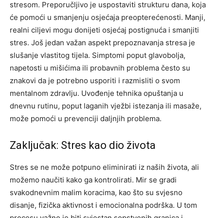
stresom. Preporučljivo je uspostaviti strukturu dana, koja
će pomoći u smanjenju osjećaja preopterećenosti.
Manji,
realni ciljevi mogu donijeti osjećaj postignuća i smanjiti
stres.
Još jedan važan aspekt prepoznavanja stresa je
slušanje vlastitog tijela. Simptomi poput glavobolja,
napetosti u mišićima ili probavnih problema često su
znakovi da je potrebno usporiti i razmisliti o svom
mentalnom zdravlju. Uvođenje tehnika opuštanja u
dnevnu rutinu, poput laganih vježbi istezanja ili masaže,
može pomoći u prevenciji daljnjih problema.
Zaključak: Stres kao dio života
Stres se ne može potpuno eliminirati iz naših života, ali
možemo naučiti kako ga kontrolirati. Mir se gradi
svakodnevnim malim koracima, kao što su svjesno
disanje, fizička aktivnost i emocionalna podrška.
U tom
procesu važno je biti svjestan sopstvenih granica i