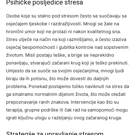
Psihičke posljedice stresa
Osobe koje su stalno pod stresom često se suočavaju sa
osjećajem tjeskobe i razdražljivosti. Mnogi se žale na
hronični umor koji ne prolazi ni nakon kvalitetnog sna.
Stres utječe na način na koji razmišljamo, a često izaziva
osjećaj bespomoćnosti i gubitka kontrole nad sopstvenim
životom.
Misli postaju teške, a brige se neprekidno
ponavljaju, stvarajući začarani krug koji je teško prekinuti.
Umjesto da se suoče sa svojim osjećanjima, mnogi ljudi
biraju da ih potisnu, što može dovesti do daljnjih
problema. Ponekad postajemo toliko naviknuti na stres da
ga smatramo normalnim dijelom života, što može otežati
prepoznavanje ranih znakova.
Intervencije kao što su
terapija, grupne podrške ili čak rad na samopomoći mogu
igrati ključnu ulogu u razbijanju ovog začaranog kruga.
Strategije za upravljanje stresom