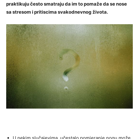
praktikuju često smatraju da im to pomaže da se nose
sa stresom i pritiscima svakodnevnog života.
U nekim slučajevima, učestalo pomjeranje nogu može