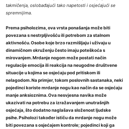
takmičenja, oslobađajući tako napetosti i osjećajući se
spremnijima.
Prema psiholozima, ova vrsta ponašanja može biti
povezana s nestrpljivošću ili potrebom za stalnom
aktivnošću. Osobe koje brzo razmišljaju i uživaju u
dinamičnom okruženju često imaju poteškoća s
mirovanjem. Mrdanje nogom može postati način
regulacije emocija ili reakcija na neugodne društvene
situacije u kojima se osjećaju pod pritiskom ili
nelagodom.
Na primjer, tokom poslovnih sastanaka, neki
pojedinci koriste mrdanje nogu kao način da se osjećaju
manje anksioznima. Ova nesvjesna navika može
ukazivati na potrebu za izražavanjem unutrašnjih
osjećaja, što dodatno naglašava složenost ljudske
psihe.
Psiholozi također ističu da mrdanje nogu može
biti povezana s osjećajem kontrole; pojedinci koji ga