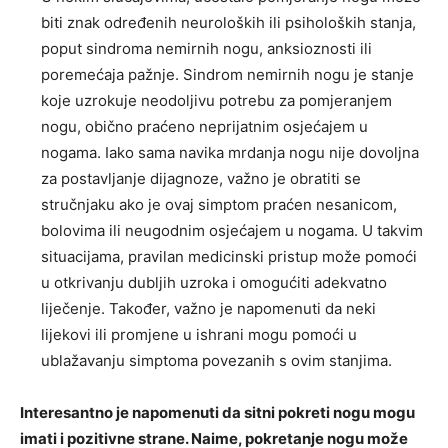
biti znak određenih neuroloških ili psiholoških stanja,
poput sindroma nemirnih nogu, anksioznosti ili
poremećaja pažnje. Sindrom nemirnih nogu je stanje
koje uzrokuje neodoljivu potrebu za pomjeranjem
nogu, obično praćeno neprijatnim osjećajem u
nogama.
Iako sama navika mrdanja nogu nije dovoljna
za postavljanje dijagnoze, važno je obratiti se
stručnjaku ako je ovaj simptom praćen nesanicom,
bolovima ili neugodnim osjećajem u nogama. U takvim
situacijama, pravilan medicinski pristup može pomoći
u otkrivanju dubljih uzroka i omogućiti adekvatno
liječenje.
Također, važno je napomenuti da neki
lijekovi ili promjene u ishrani mogu pomoći u
ublažavanju simptoma povezanih s ovim stanjima.
Interesantno je napomenuti da sitni pokreti nogu mogu
imati i pozitivne strane. Naime, pokretanje nogu može