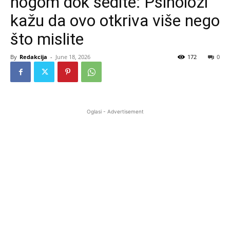
nogom dok sedite: Psiholozi
kažu da ovo otkriva više nego
što mislite
By
Redakcija
-
June 18, 2026
172
0
Oglasi - Advertisement