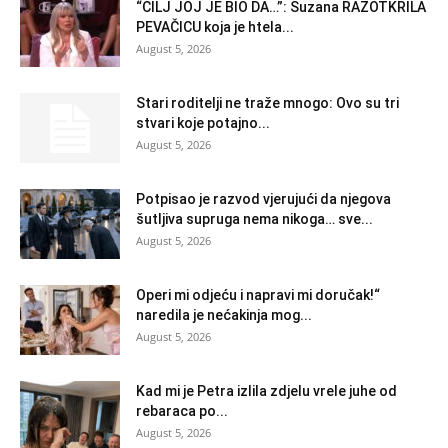
“CILJ JOJ JE BIO DA…”: Suzana RAZOTKRILA
PEVAČICU koja je htela...
August 5, 2026
Stari roditelji ne traže mnogo: Ovo su tri
stvari koje potajno...
August 5, 2026
Potpisao je razvod vjerujući da njegova
šutljiva supruga nema nikoga… sve...
August 5, 2026
Operi mi odjeću i napravi mi doručak!“
naredila je nećakinja mog...
August 5, 2026
Kad mi je Petra izlila zdjelu vrele juhe od
rebaraca po...
August 5, 2026