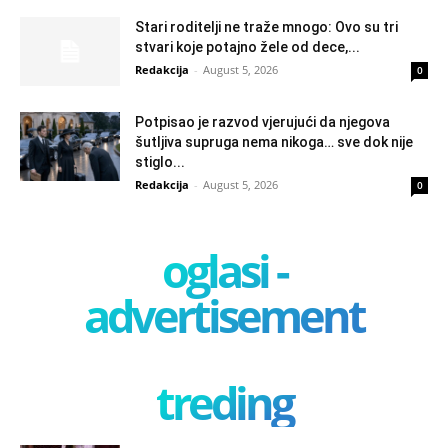
Stari roditelji ne traže mnogo: Ovo su tri
stvari koje potajno žele od dece,...
Redakcija
-
August 5, 2026
0
Potpisao je razvod vjerujući da njegova
šutljiva supruga nema nikoga… sve dok nije
stiglo...
Redakcija
-
August 5, 2026
0
oglasi -
advertisement
treding