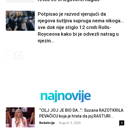
Potpisao je razvod vjerujući da
njegova šutljiva supruga nema nikoga…
sve dok nije stiglo 12 crnih Rolls-
Royceova kako bi je odvezli natrag u
njezin...
najnovije
“CILJ JOJ JE BIO DA…”: Suzana RAZOTKRILA
PEVAČICU koja je htela da joj RASTURI...
Redakcija
-
August 5, 2026
0