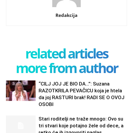
Redakcija
related articles
more from author
“CILJ JOJ JE BIO DA…”: Suzana
RAZOTKRILA PEVAČICU koja je htela
da joj RASTURI brak! RADI SE O OVOJ
OSOBI
Stari roditelji ne traže mnogo: Ovo su
tri stvari koje potajno žele od dece, a
retko će ih izgovoriti naglas