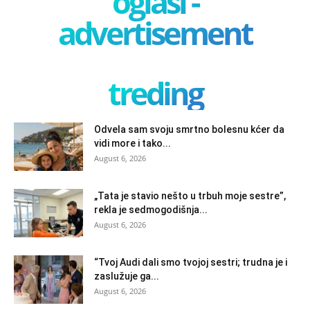
oglasi -
advertisement
treding
Odvela sam svoju smrtno bolesnu kćer da
vidi more i tako...
August 6, 2026
„Tata je stavio nešto u trbuh moje sestre”,
rekla je sedmogodišnja...
August 6, 2026
“Tvoj Audi dali smo tvojoj sestri; trudna je i
zaslužuje ga...
August 6, 2026