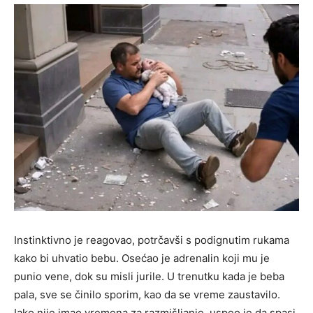
Instinktivno je reagovao, potrčavši s podignutim rukama
kako bi uhvatio bebu. Osećao je adrenalin koji mu je
punio vene, dok su misli jurile. U trenutku kada je beba
pala, sve se činilo sporim, kao da se vreme zaustavilo.
Iako nije imao vremena za razmišljanje, uspeo je da spasi