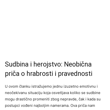
Sudbina i herojstvo: Neobična
priča o hrabrosti i pravednosti
U ovom članku istražujemo jednu izuzetno emotivnu i
neočekivanu situaciju koja osvetljava koliko se sudbine
mogu drastično promeniti zbog nepravde, čak i kada su
postupci vođeni najboljim namerama. Ova priča nam