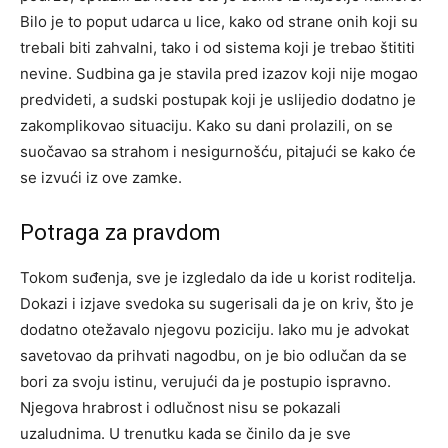
Bilo je to poput udarca u lice, kako od strane onih koji su
trebali biti zahvalni, tako i od sistema koji je trebao štititi
nevine. Sudbina ga je stavila pred izazov koji nije mogao
predvideti, a sudski postupak koji je uslijedio dodatno je
zakomplikovao situaciju. Kako su dani prolazili, on se
suočavao sa strahom i nesigurnošću, pitajući se kako će
se izvući iz ove zamke.
Potraga za pravdom
Tokom suđenja, sve je izgledalo da ide u korist roditelja.
Dokazi i izjave svedoka su sugerisali da je on kriv, što je
dodatno otežavalo njegovu poziciju. Iako mu je advokat
savetovao da prihvati nagodbu, on je bio odlučan da se
bori za svoju istinu, verujući da je postupio ispravno.
Njegova hrabrost i odlučnost nisu se pokazali
uzaludnima. U trenutku kada se činilo da je sve