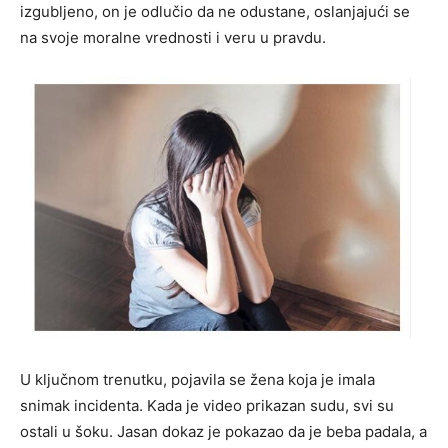
izgubljeno, on je odlučio da ne odustane, oslanjajući se
na svoje moralne vrednosti i veru u pravdu.
U ključnom trenutku, pojavila se žena koja je imala
snimak incidenta. Kada je video prikazan sudu, svi su
ostali u šoku. Jasan dokaz je pokazao da je beba padala, a