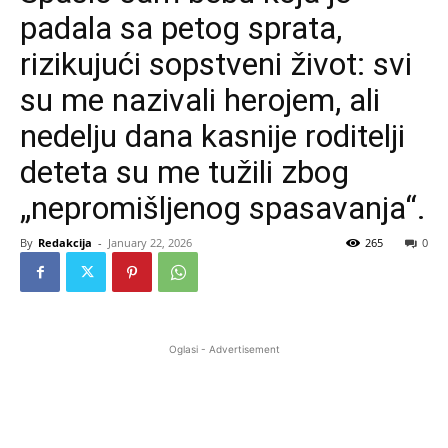
padala sa petog sprata,
rizikujući sopstveni život: svi
su me nazivali herojem, ali
nedelju dana kasnije roditelji
deteta su me tužili zbog
„nepromišljenog spasavanja“.
By
Redakcija
-
January 22, 2026
265
0
Oglasi - Advertisement