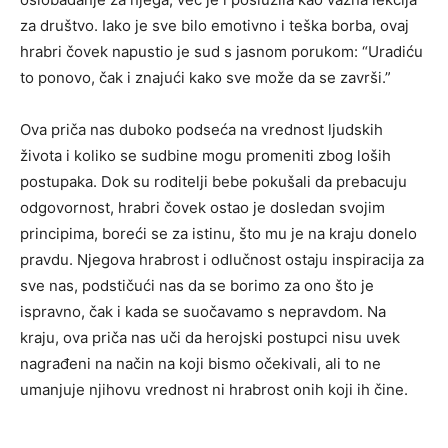
za društvo. Iako je sve bilo emotivno i teška borba, ovaj
hrabri čovek napustio je sud s jasnom porukom: “Uradiću
to ponovo, čak i znajući kako sve može da se završi.”
Ova priča nas duboko podseća na vrednost ljudskih
života i koliko se sudbine mogu promeniti zbog loših
postupaka. Dok su roditelji bebe pokušali da prebacuju
odgovornost, hrabri čovek ostao je dosledan svojim
principima, boreći se za istinu, što mu je na kraju donelo
pravdu. Njegova hrabrost i odlučnost ostaju inspiracija za
sve nas, podstičući nas da se borimo za ono što je
ispravno, čak i kada se suočavamo s nepravdom. Na
kraju, ova priča nas uči da herojski postupci nisu uvek
nagrađeni na način na koji bismo očekivali, ali to ne
umanjuje njihovu vrednost ni hrabrost onih koji ih čine.