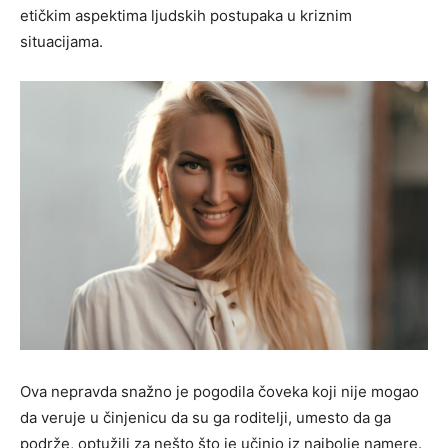
etičkim aspektima ljudskih postupaka u kriznim
situacijama.
Ova nepravda snažno je pogodila čoveka koji nije mogao
da veruje u činjenicu da su ga roditelji, umesto da ga
podrže, optužili za nešto što je učinio iz najbolje namere.