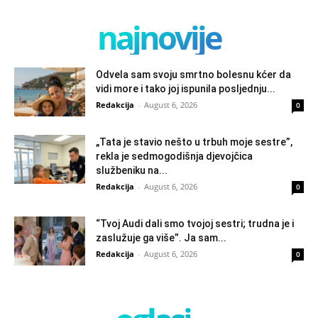
najnovije
Odvela sam svoju smrtno bolesnu kćer da
vidi more i tako joj ispunila posljednju...
Redakcija
-
August 6, 2026
0
„Tata je stavio nešto u trbuh moje sestre”,
rekla je sedmogodišnja djevojčica
službeniku na...
Redakcija
-
August 6, 2026
0
“Tvoj Audi dali smo tvojoj sestri; trudna je i
zaslužuje ga više”. Ja sam...
Redakcija
-
August 6, 2026
0