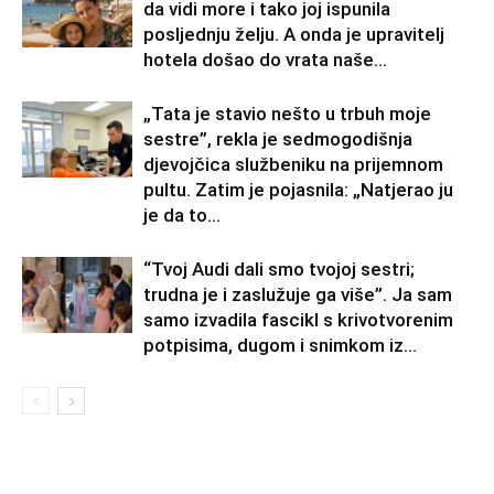
da vidi more i tako joj ispunila
posljednju želju. A onda je upravitelj
hotela došao do vrata naše...
„Tata je stavio nešto u trbuh moje
sestre”, rekla je sedmogodišnja
djevojčica službeniku na prijemnom
pultu. Zatim je pojasnila: „Natjerao ju
je da to...
“Tvoj Audi dali smo tvojoj sestri;
trudna je i zaslužuje ga više”. Ja sam
samo izvadila fascikl s krivotvorenim
potpisima, dugom i snimkom iz...