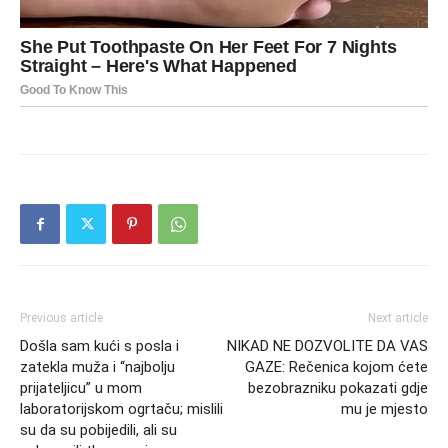
Previous article
Next article
Došla sam kući s posla i
NIKAD NE DOZVOLITE DA VAS
zatekla muža i “najbolju
GAZE: Rečenica kojom ćete
prijateljicu” u mom
bezobrazniku pokazati gdje
laboratorijskom ogrtaču; mislili
mu je mjesto
su da su pobijedili, ali su