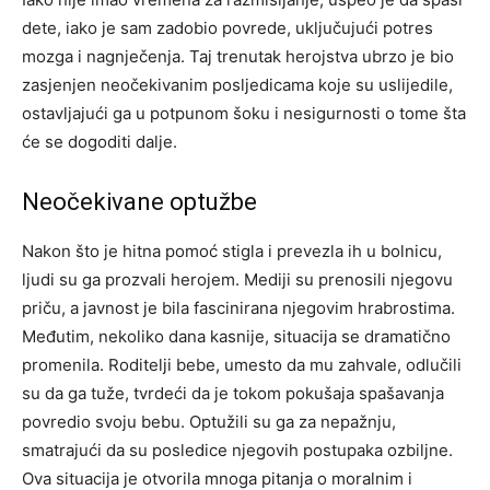
dete, iako je sam zadobio povrede, uključujući potres
mozga i nagnječenja. Taj trenutak herojstva ubrzo je bio
zasjenjen neočekivanim posljedicama koje su uslijedile,
ostavljajući ga u potpunom šoku i nesigurnosti o tome šta
će se dogoditi dalje.
Neočekivane optužbe
Nakon što je hitna pomoć stigla i prevezla ih u bolnicu,
ljudi su ga prozvali herojem. Mediji su prenosili njegovu
priču, a javnost je bila fascinirana njegovim hrabrostima.
Međutim, nekoliko dana kasnije, situacija se dramatično
promenila. Roditelji bebe, umesto da mu zahvale, odlučili
su da ga tuže, tvrdeći da je tokom pokušaja spašavanja
povredio svoju bebu. Optužili su ga za nepažnju,
smatrajući da su posledice njegovih postupaka ozbiljne.
Ova situacija je otvorila mnoga pitanja o moralnim i