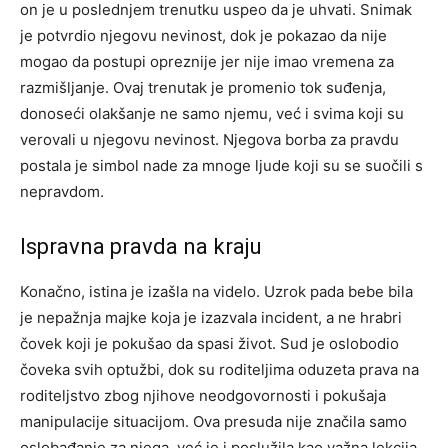
on je u poslednjem trenutku uspeo da je uhvati. Snimak
je potvrdio njegovu nevinost, dok je pokazao da nije
mogao da postupi opreznije jer nije imao vremena za
razmišljanje. Ovaj trenutak je promenio tok suđenja,
donoseći olakšanje ne samo njemu, već i svima koji su
verovali u njegovu nevinost. Njegova borba za pravdu
postala je simbol nade za mnoge ljude koji su se suočili s
nepravdom.
Ispravna pravda na kraju
Konačno, istina je izašla na videlo. Uzrok pada bebe bila
je nepažnja majke koja je izazvala incident, a ne hrabri
čovek koji je pokušao da spasi život. Sud je oslobodio
čoveka svih optužbi, dok su roditeljima oduzeta prava na
roditeljstvo zbog njihove neodgovornosti i pokušaja
manipulacije situacijom.
Ova presuda nije značila samo
oslobađanje za njega, već je i poslužila kao važna lekcija