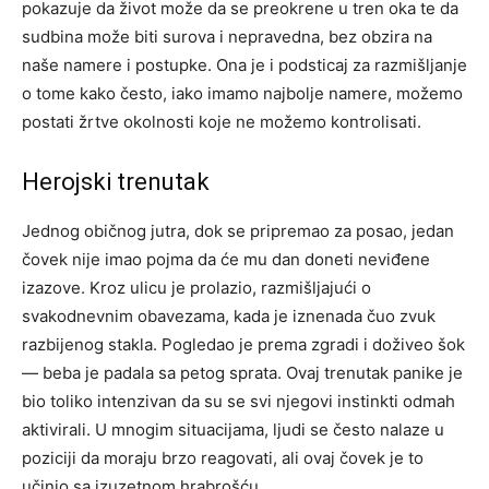
pokazuje da život može da se preokrene u tren oka te da
sudbina može biti surova i nepravedna, bez obzira na
naše namere i postupke. Ona je i podsticaj za razmišljanje
o tome kako često, iako imamo najbolje namere, možemo
postati žrtve okolnosti koje ne možemo kontrolisati.
Herojski trenutak
Jednog običnog jutra, dok se pripremao za posao, jedan
čovek nije imao pojma da će mu dan doneti neviđene
izazove. Kroz ulicu je prolazio, razmišljajući o
svakodnevnim obavezama, kada je iznenada čuo zvuk
razbijenog stakla. Pogledao je prema zgradi i doživeo šok
— beba je padala sa petog sprata. Ovaj trenutak panike je
bio toliko intenzivan da su se svi njegovi instinkti odmah
aktivirali. U mnogim situacijama, ljudi se često nalaze u
poziciji da moraju brzo reagovati, ali ovaj čovek je to
učinio sa izuzetnom hrabrošću.