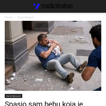
Home
Zanimljivosti
Zanimljivosti
Spasio sam bebu koja je