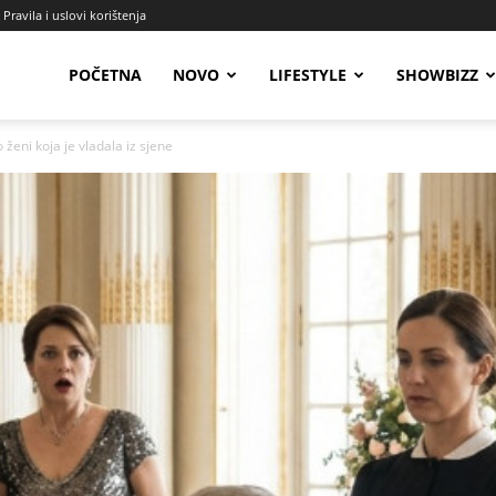
Pravila i uslovi korištenja
Radio
POČETNA
NOVO
LIFESTYLE
SHOWBIZZ
 ženi koja je vladala iz sjene
Talas