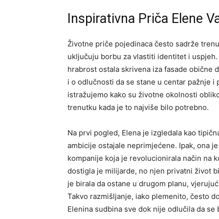
Inspirativna Priča Elene Va
Životne priče pojedinaca često sadrže trenu
uključuju borbu za vlastiti identitet i uspjeh
hrabrost ostala skrivena iza fasade obične 
i o odlučnosti da se stane u centar pažnje 
istražujemo kako su životne okolnosti obliko
trenutku kada je to najviše bilo potrebno.
Na prvi pogled, Elena je izgledala kao tipi
ambicije ostajale neprimjećene. Ipak, ona je
kompanije koja je revolucionirala način na k
dostigla je milijarde, no njen privatni život
je birala da ostane u drugom planu, vjeruju
Takvo razmišljanje, iako plemenito, često do
Elenina sudbina sve dok nije odlučila da se 