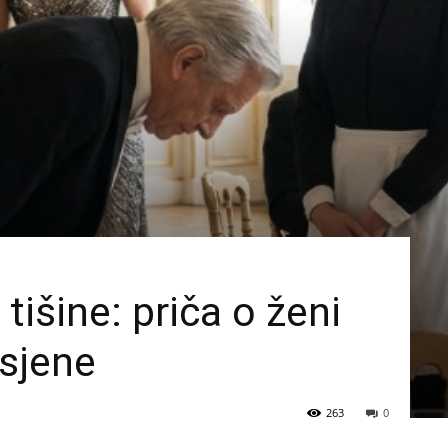
tišine: priča o ženi
 sjene
263
0