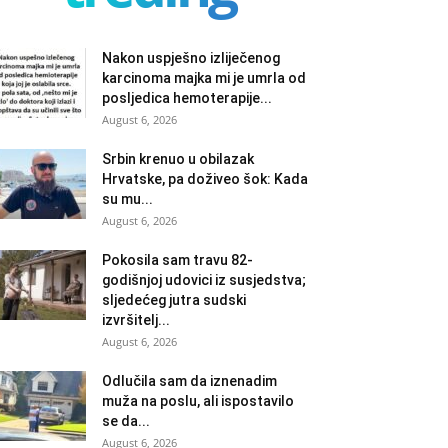
Nakon uspješno izliječenog
karcinoma majka mi je umrla od
posljedica hemoterapije...
August 6, 2026
Srbin krenuo u obilazak
Hrvatske, pa doživeo šok: Kada
su mu...
August 6, 2026
Pokosila sam travu 82-
godišnjoj udovici iz susjedstva;
sljedećeg jutra sudski
izvršitelj...
August 6, 2026
Odlučila sam da iznenadim
muža na poslu, ali ispostavilo
se da...
August 6, 2026