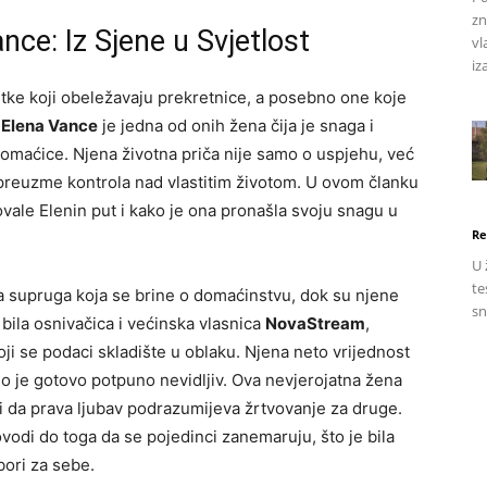
zn
nce: Iz Sjene u Svjetlost
vl
iz
tke koji obeležavaju prekretnice, a posebno one koje
.
Elena Vance
je jedna od onih žena čija je snaga i
domaćice. Njena životna priča nije samo o uspjehu, već
i preuzme kontrola nad vlastitim životom. U ovom članku
vale Elenin put i kako je ona pronašla svoju snagu u
Re
U 
te
čna supruga koja se brine o domaćinstvu, dok su njene
sn
 bila osnivačica i većinska vlasnica
NovaStream
,
oji se podaci skladište u oblaku. Njena neto vrijednost
 bio je gotovo potpuno nevidljiv. Ova nevjerojatna žena
ći da prava ljubav podrazumijeva žrtvovanje za druge.
vodi do toga da se pojedinci zanemaruju, što je bila
bori za sebe.