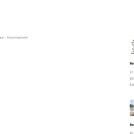
asi - Advertisement
Re
U 
po
ka
Re
Pu