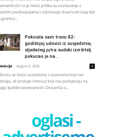
amenitosti; to je često prilika za suočavanje s
astitim predrasudama i otkrivanje stvarnosti koja leži
a granica...
Pokosila sam travu 82-
godišnjoj udovici iz susjedstva;
sljedećeg jutra sudski izvršitelj
pokucao je na...
dakcija
-
August 6, 2026
0
životu se često susrećemo s izazovima koji nas
stiraju, ali postoje i trenuci koji nas podsjećaju na
agu ljudske povezanosti. Ova priča o...
oglasi -
advertisement