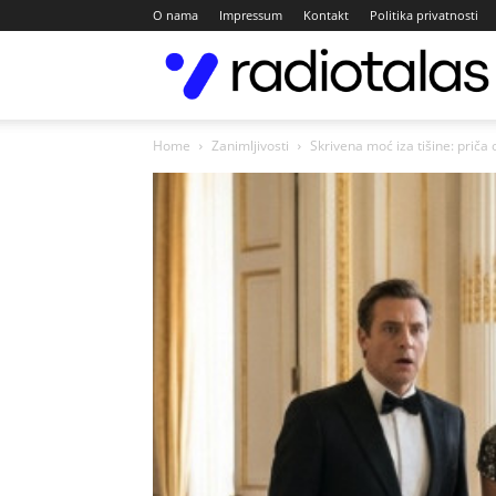
O nama
Impressum
Kontakt
Politika privatnosti
Home
Zanimljivosti
Skrivena moć iza tišine: priča o