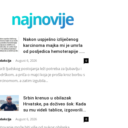
najnovije
Nakon uspješno izliječenog
karcinoma majka mi je umrla
od posljedica hemoterapije ……
dakcija
-
August 6, 2026
0
srži ljudskog postojanja leži potreba za ljubavlju i
drškom, a priča o majci koja je prošla kroz borbu s
rcinomom, a zatim izgubila...
Srbin krenuo u obilazak
Hrvatske, pa doživeo šok: Kada
su mu videli tablice, izgovorili...
dakcija
-
August 6, 2026
0
tovanje može biti više od pukog obilaska