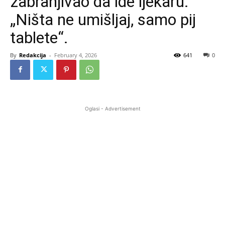
zabranjivao da ide ljekaru:
„Ništa ne umišljaj, samo pij
tablete“.
By
Redakcija
-
February 4, 2026
641
0
Oglasi - Advertisement