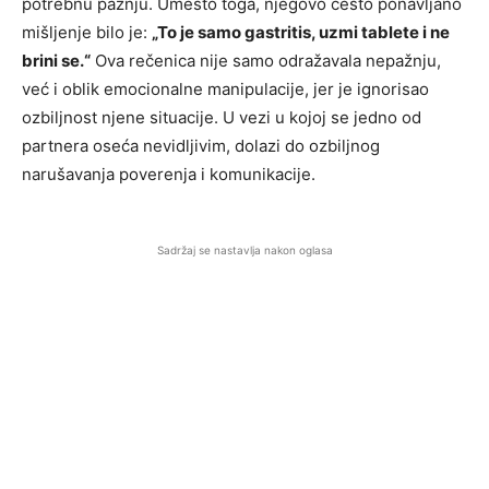
potrebnu pažnju. Umesto toga, njegovo često ponavljano
mišljenje bilo je:
„To je samo gastritis, uzmi tablete i ne
brini se.“
Ova rečenica nije samo odražavala nepažnju,
već i oblik emocionalne manipulacije, jer je ignorisao
ozbiljnost njene situacije. U vezi u kojoj se jedno od
partnera oseća nevidljivim, dolazi do ozbiljnog
narušavanja poverenja i komunikacije.
Sadržaj se nastavlja nakon oglasa