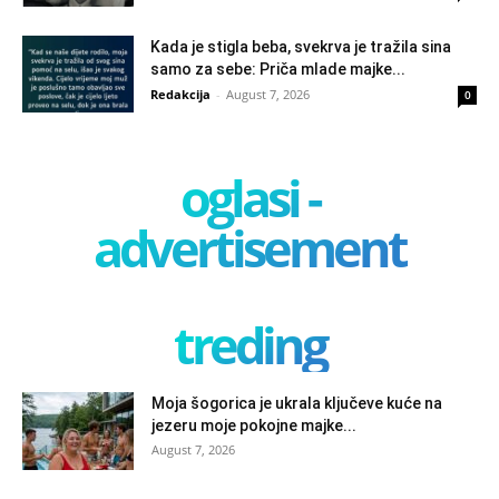
Kada je stigla beba, svekrva je tražila sina
samo za sebe: Priča mlade majke...
Redakcija
-
August 7, 2026
0
oglasi -
advertisement
treding
Moja šogorica je ukrala ključeve kuće na
jezeru moje pokojne majke...
August 7, 2026