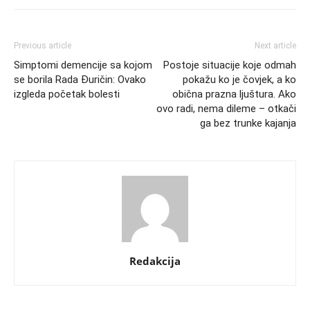
Previous article
Next article
Simptomi demencije sa kojom
Postoje situacije koje odmah
se borila Rada Đuričin: Ovako
pokažu ko je čovjek, a ko
izgleda početak bolesti
obična prazna ljuštura. Ako
ovo radi, nema dileme – otkači
ga bez trunke kajanja
Redakcija