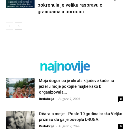
pokrenula je veliku raspravu o
granicama u porodici
najnovije
Moja šogorica je ukrala ključeve kuće na
jezeru moje pokojne majke kako bi
organizovala...
Redakcija
-
August 7, 2026
0
Očarala me je… Posle 10 godina braka Veljko
priznao da ga je osvojila DRUGA...
Redakcija
-
August 7, 2026
0