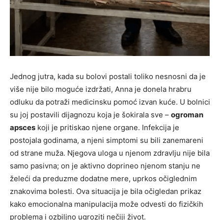
Jednog jutra, kada su bolovi postali toliko nesnosni da je
više nije bilo moguće izdržati, Anna je donela hrabru
odluku da potraži medicinsku pomoć izvan kuće. U bolnici
su joj postavili dijagnozu koja je šokirala sve –
ogroman
apsces
koji je pritiskao njene organe. Infekcija je
postojala godinama, a njeni simptomi su bili zanemareni
od strane muža. Njegova uloga u njenom zdravlju nije bila
samo pasivna; on je aktivno doprineo njenom stanju ne
želeći da preduzme dodatne mere, uprkos očiglednim
znakovima bolesti. Ova situacija je bila očigledan prikaz
kako emocionalna manipulacija može odvesti do fizičkih
problema i ozbiljno ugroziti nečiji život.