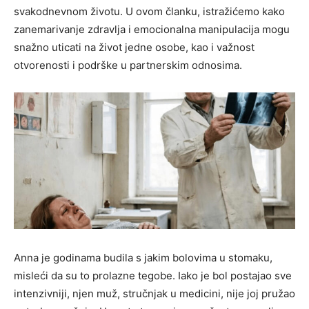
svakodnevnom životu. U ovom članku, istražićemo kako
zanemarivanje zdravlja i emocionalna manipulacija mogu
snažno uticati na život jedne osobe, kao i važnost
otvorenosti i podrške u partnerskim odnosima.
Anna je godinama budila s jakim bolovima u stomaku,
misleći da su to prolazne tegobe. Iako je bol postajao sve
intenzivniji, njen muž, stručnjak u medicini, nije joj pružao