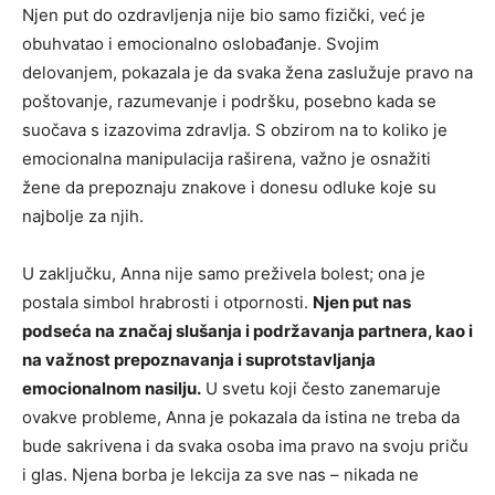
Njen put do ozdravljenja nije bio samo fizički, već je
obuhvatao i emocionalno oslobađanje. Svojim
delovanjem, pokazala je da svaka žena zaslužuje pravo na
poštovanje, razumevanje i podršku, posebno kada se
suočava s izazovima zdravlja. S obzirom na to koliko je
emocionalna manipulacija raširena, važno je osnažiti
žene da prepoznaju znakove i donesu odluke koje su
najbolje za njih.
U zaključku, Anna nije samo preživela bolest; ona je
postala simbol hrabrosti i otpornosti.
Njen put nas
podseća na značaj slušanja i podržavanja partnera, kao i
na važnost prepoznavanja i suprotstavljanja
emocionalnom nasilju.
U svetu koji često zanemaruje
ovakve probleme, Anna je pokazala da istina ne treba da
bude sakrivena i da svaka osoba ima pravo na svoju priču
i glas. Njena borba je lekcija za sve nas – nikada ne