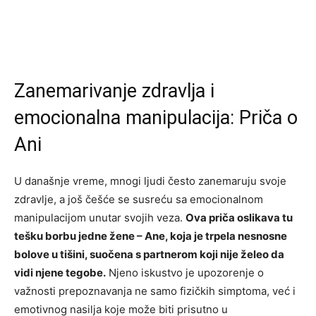
Zanemarivanje zdravlja i
emocionalna manipulacija: Priča o
Ani
U današnje vreme, mnogi ljudi često zanemaruju svoje
zdravlje, a još češće se susreću sa emocionalnom
manipulacijom unutar svojih veza.
Ova priča oslikava tu
tešku borbu jedne žene – Ane, koja je trpela nesnosne
bolove u tišini, suočena s partnerom koji nije želeo da
vidi njene tegobe.
Njeno iskustvo je upozorenje o
važnosti prepoznavanja ne samo fizičkih simptoma, već i
emotivnog nasilja koje može biti prisutno u