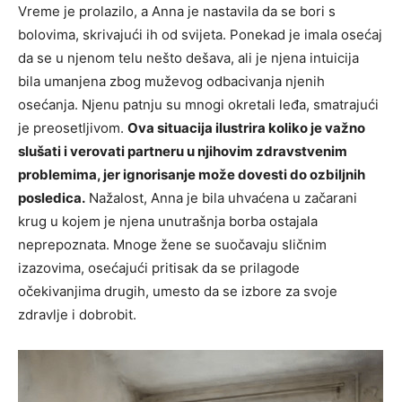
Vreme je prolazilo, a Anna je nastavila da se bori s
bolovima, skrivajući ih od svijeta. Ponekad je imala osećaj
da se u njenom telu nešto dešava, ali je njena intuicija
bila umanjena zbog muževog odbacivanja njenih
osećanja. Njenu patnju su mnogi okretali leđa, smatrajući
je preosetljivom.
Ova situacija ilustrira koliko je važno
slušati i verovati partneru u njihovim zdravstvenim
problemima, jer ignorisanje može dovesti do ozbiljnih
posledica.
Nažalost, Anna je bila uhvaćena u začarani
krug u kojem je njena unutrašnja borba ostajala
neprepoznata. Mnoge žene se suočavaju sličnim
izazovima, osećajući pritisak da se prilagode
očekivanjima drugih, umesto da se izbore za svoje
zdravlje i dobrobit.