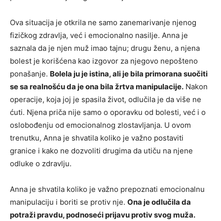
Ova situacija je otkrila ne samo zanemarivanje njenog
fizičkog zdravlja, već i emocionalno nasilje. Anna je
saznala da je njen muž imao tajnu; drugu ženu, a njena
bolest je korišćena kao izgovor za njegovo nepošteno
ponašanje.
Bolela ju je istina, ali je bila primorana suočiti
se sa realnošću da je ona bila žrtva manipulacije.
Nakon
operacije, koja joj je spasila život, odlučila je da više ne
ćuti. Njena priča nije samo o oporavku od bolesti, već i o
oslobođenju od emocionalnog zlostavljanja. U ovom
trenutku, Anna je shvatila koliko je važno postaviti
granice i kako ne dozvoliti drugima da utiču na njene
odluke o zdravlju.
Anna je shvatila koliko je važno prepoznati emocionalnu
manipulaciju i boriti se protiv nje.
Ona je odlučila da
potraži pravdu, podnoseći prijavu protiv svog muža.