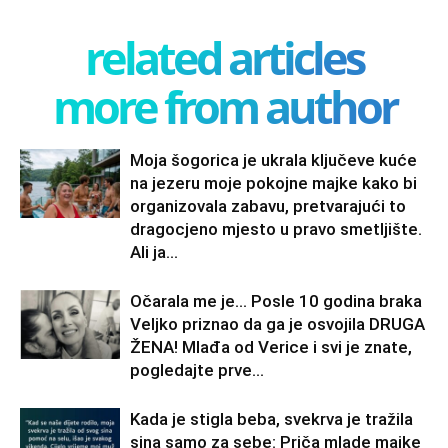
related articles
more from author
Moja šogorica je ukrala ključeve kuće
na jezeru moje pokojne majke kako bi
organizovala zabavu, pretvarajući to
dragocjeno mjesto u pravo smetljište.
Ali ja...
Očarala me je… Posle 10 godina braka
Veljko priznao da ga je osvojila DRUGA
ŽENA! Mlađa od Verice i svi je znate,
pogledajte prve...
Kada je stigla beba, svekrva je tražila
sina samo za sebe: Priča mlade majke