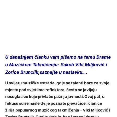
U današnjem članku vam pišemo na temu
Drame
u Muzičkom Takmičenju- Sukob Viki Miljković i
Zorice Brunclik,saznajte u nastavku….
U svijetu muzičke estrade, gdje se talenti bore za svoje
mjesto pod svjetlima reflektora, često se javljaju
nesuglasice koje privlače pažnju javnosti. Ovaj put, u
fokusu su se našle dvije poznate pjevačice i članice
žirija popularnog muzičkog takmičenja – Viki Miljković i
Zorica Brunclik. Ovaj sukob je, kao i mnogi drugi u