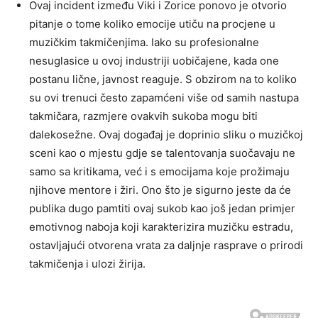
Ovaj incident između Viki i Zorice ponovo je otvorio
pitanje o tome koliko emocije utiču na procjene u
muzičkim takmičenjima. Iako su profesionalne
nesuglasice u ovoj industriji uobičajene, kada one
postanu lične, javnost reaguje.
S obzirom na to koliko
su ovi trenuci često zapamćeni više od samih nastupa
takmičara, razmjere ovakvih sukoba mogu biti
dalekosežne. Ovaj događaj je doprinio sliku o muzičkoj
sceni kao o mjestu gdje se talentovanja suočavaju ne
samo sa kritikama, već i s emocijama koje prožimaju
njihove mentore i žiri.
Ono što je sigurno jeste da će
publika dugo pamtiti ovaj sukob kao još jedan primjer
emotivnog naboja koji karakterizira muzičku estradu,
ostavljajući otvorena vrata za daljnje rasprave o prirodi
takmičenja i ulozi žirija.