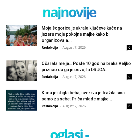
najnovije
Moja šogorica je ukrala ključeve kuće na
jezeru moje pokojne majke kako bi
organizovala...
Redakcija
-
August 7, 2026
0
Očarala me je… Posle 10 godina braka Veljko
priznao da ga je osvojila DRUGA...
Redakcija
-
August 7, 2026
0
Kada je stigla beba, svekrva je tražila sina
samo za sebe: Priča mlade majke...
Redakcija
-
August 7, 2026
0
oglasi -