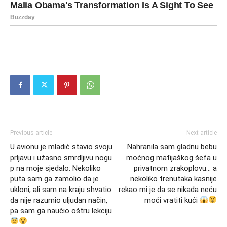
Previous article
Next article
U avionu je mladić stavio svoju
Nahranila sam gladnu bebu
prljavu i užasno smrdljivu nogu
moćnog mafijaškog šefa u
р na moje sjedalo: Nekoliko
privatnom zrakoplovu… a
puta sam ga zamolio da je
nekoliko trenutaka kasnije
ukloni, ali sam na kraju shvatio
rekao mi je da se nikada neću
da nije razumio uljudan način,
moći vratiti kući
pa sam ga naučio oštru lekciju