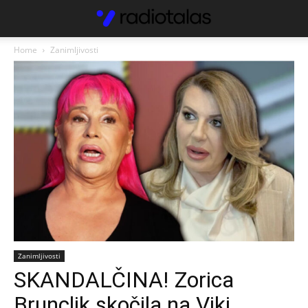
Home
Zanimljivosti
Zanimljivosti
SKANDALČINA! Zorica
Brunclik skočila na Viki