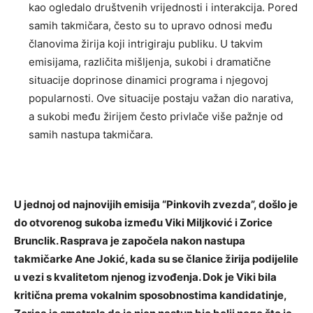
kao ogledalo društvenih vrijednosti i interakcija. Pored
samih takmičara, često su to upravo odnosi među
članovima žirija koji intrigiraju publiku. U takvim
emisijama, različita mišljenja, sukobi i dramatične
situacije doprinose dinamici programa i njegovoj
popularnosti. Ove situacije postaju važan dio narativa,
a sukobi među žirijem često privlače više pažnje od
samih nastupa takmičara.
U jednoj od najnovijih emisija “Pinkovih zvezda”, došlo je
do otvorenog sukoba između Viki Miljković i Zorice
Brunclik. Rasprava je započela nakon nastupa
takmičarke Ane Jokić, kada su se članice žirija podijelile
u vezi s kvalitetom njenog izvođenja. Dok je Viki bila
kritična prema vokalnim sposobnostima kandidatinje,