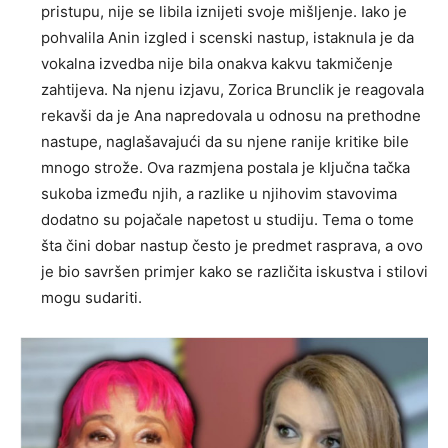
pristupu, nije se libila iznijeti svoje mišljenje. Iako je
pohvalila Anin izgled i scenski nastup, istaknula je da
vokalna izvedba nije bila onakva kakvu takmičenje
zahtijeva.
Na njenu izjavu, Zorica Brunclik je reagovala
rekavši da je Ana napredovala u odnosu na prethodne
nastupe, naglašavajući da su njene ranije kritike bile
mnogo strože. Ova razmjena postala je ključna tačka
sukoba između njih, a razlike u njihovim stavovima
dodatno su pojačale napetost u studiju.
Tema o tome
šta čini dobar nastup često je predmet rasprava, a ovo
je bio savršen primjer kako se različita iskustva i stilovi
mogu sudariti.