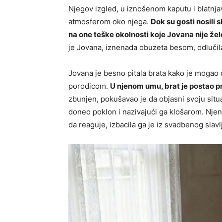
Njegov izgled, u iznošenom kaputu i blatnja
atmosferom oko njega.
Dok su gosti nosili 
na one teške okolnosti koje Jovana nije žele
je Jovana, iznenada obuzeta besom, odlučil
Jovana je besno pitala brata kako je mogao 
porodicom.
U njenom umu, brat je postao 
zbunjen, pokušavao je da objasni svoju situac
doneo poklon i nazivajući ga klošarom. Njene
da reaguje, izbacila ga je iz svadbenog slavl