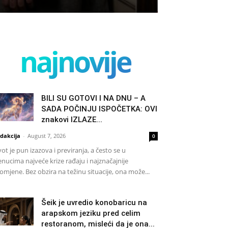
najnovije
BILI SU GOTOVI I NA DNU – A
SADA POČINJU ISPOČETKA: OVI
znakovi IZLAZE...
dakcija
-
August 7, 2026
0
vot je pun izazova i previranja, a često se u
enucima najveće krize rađaju i najznačajnije
omjene. Bez obzira na težinu situacije, ona može...
Šeik je uvredio konobaricu na
arapskom jeziku pred celim
restoranom, misleći da je ona...