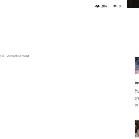
304
0
asi - Advertisement
Re
Ži
tr
pr