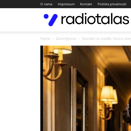
O nama
Impressum
Kontakt
Politika privatnosti
Home
Zanimljivosti
Skandal na svadbi: Sestra oter