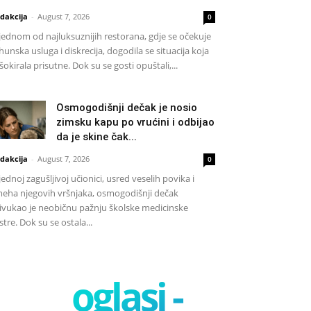
dakcija
-
August 7, 2026
0
jednom od najluksuznijih restorana, gdje se očekuje
hunska usluga i diskrecija, dogodila se situacija koja
 šokirala prisutne. Dok su se gosti opuštali,...
Osmogodišnji dečak je nosio
zimsku kapu po vrućini i odbijao
da je skine čak...
dakcija
-
August 7, 2026
0
jednoj zagušljivoj učionici, usred veselih povika i
eha njegovih vršnjaka, osmogodišnji dečak
ivukao je neobičnu pažnju školske medicinske
stre. Dok su se ostala...
oglasi -