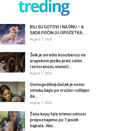
treding
BILI SU GOTOVI I NA DNU – A
SADA POČINJU ISPOČETKA:...
August 7, 2026
Šeik je uvredio konobaricu na
arapskom jeziku pred celim
restoranom, misleći...
August 7, 2026
Osmogodišnji dečak je nosio
zimsku kapu po vrućini i odbijao
da...
August 7, 2026
Ženu kojoj fale intimni odnosi
prepoznajemo po 7 jasnih
signala: Ako...