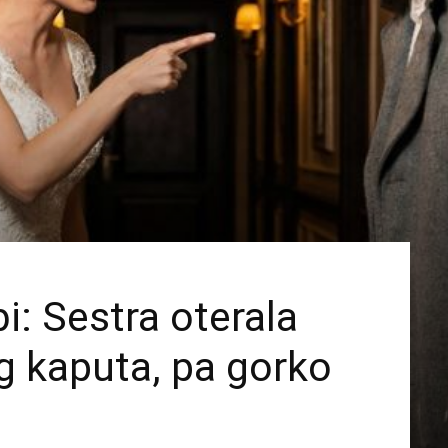
i: Sestra oterala
g kaputa, pa gorko