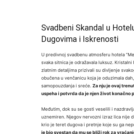
Svadbeni Skandal u Hotelu
Dugovima i Iskrenosti
U predivnoj svadbenu atmosferu hotela “Met
svaka sitnica je odražavala luksuz. Kristalni 
zlatnim detaljima prizivali su divljenje svako
obučena u venčanicu koja je oduzimala dah,
samopouzdanja i sreće.
Za nju je ovaj tren
uspeha i potvrda da je njen život konačno 
Međutim, dok su se gosti veselili i nazdravl
uznemiren. Njegov nervozni izraz lica nije 
krio je teret dugova i pretnje koje su ga ne
je bio svestan da mu se bliži rok za vraća