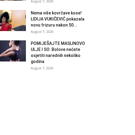
August 7, 2026
Nema više kovrčave kose!
LIDIJA VUKIČEVIĆ pokazala
novu frizuru nakon 50...
August 7, 2026
POMIJEŠAJTE MASLINOVO
ULJE I SO: Bolove nećete
osjetiti narednih nekoliko
godina
August 7, 2026