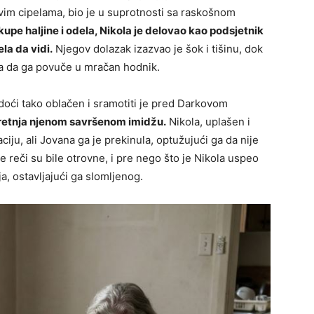
vim cipelama, bio je u suprotnosti sa raskošnom
skupe haljine i odela, Nikola je delovao kao podsjetnik
la da vidi.
Njegov dolazak izazvao je šok i tišinu, dok
a da ga povuče u mračan hodnik.
doći tako oblačen i sramotiti je pred Darkovom
pretnja njenom savršenom imidžu.
Nikola, uplašen i
iju, ali Jovana ga je prekinula, optužujući ga da nije
 reči su bile otrovne, i pre nego što je Nikola uspeo
ja, ostavljajući ga slomljenog.