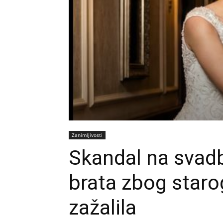
Zanimljivosti
Skandal na svadb
brata zbog staro
zažalila