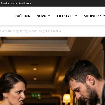
Pravila i uslovi korištenja
Radio
POČETNA
NOVO
LIFESTYLE
SHOWBIZZ
ala brata zbog starog kaputa, pa gorko zažalila
Talas