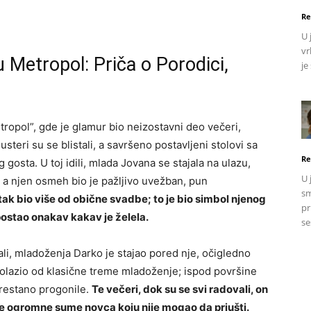
Re
U 
vr
 Metropol: Priča o Porodici,
je
ropol”, gde je glamur bio neizostavni deo večeri,
lusteri su se blistali, a savršeno postavljeni stolovi sa
Re
g gosta. U toj idili, mlada Jovana se stajala na ulazu,
U 
 a njen osmeh bio je pažljivo uvežban, pun
sm
utak bio više od obične svadbe; to je bio simbol njenog
pr
postao onakav kakav je želela.
se
jali, mladoženja Darko je stajao pored nje, očigledno
dolazio od klasične treme mladoženje; ispod površine
prestano progonile.
Te večeri, dok su se svi radovali, on
nje ogromne sume novca koju nije mogao da priušti.