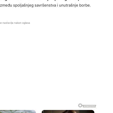
 između spoljašnjeg savršenstva i unutrašnje borbe.
se nastavlja nakon oglasa