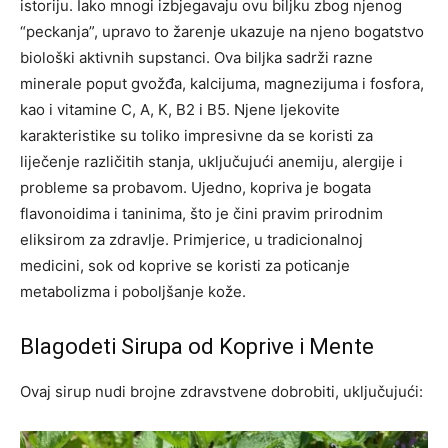
istoriju. Iako mnogi izbjegavaju ovu biljku zbog njenog
“peckanja”, upravo to žarenje ukazuje na njeno bogatstvo
biološki aktivnih supstanci. Ova biljka sadrži razne
minerale poput gvožđa, kalcijuma, magnezijuma i fosfora,
kao i vitamine C, A, K, B2 i B5. Njene ljekovite
karakteristike su toliko impresivne da se koristi za
liječenje različitih stanja, uključujući anemiju, alergije i
probleme sa probavom. Ujedno, kopriva je bogata
flavonoidima i taninima, što je čini pravim prirodnim
eliksirom za zdravlje. Primjerice, u tradicionalnoj
medicini, sok od koprive se koristi za poticanje
metabolizma i poboljšanje kože.
Blagodeti Sirupa od Koprive i Mente
Ovaj sirup nudi brojne zdravstvene dobrobiti, uključujući: