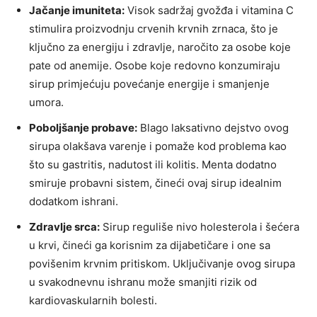
Jačanje imuniteta:
Visok sadržaj gvožđa i vitamina C
stimulira proizvodnju crvenih krvnih zrnaca, što je
ključno za energiju i zdravlje, naročito za osobe koje
pate od anemije. Osobe koje redovno konzumiraju
sirup primjećuju povećanje energije i smanjenje
umora.
Poboljšanje probave:
Blago laksativno dejstvo ovog
sirupa olakšava varenje i pomaže kod problema kao
što su gastritis, nadutost ili kolitis. Menta dodatno
smiruje probavni sistem, čineći ovaj sirup idealnim
dodatkom ishrani.
Zdravlje srca:
Sirup reguliše nivo holesterola i šećera
u krvi, čineći ga korisnim za dijabetičare i one sa
povišenim krvnim pritiskom. Uključivanje ovog sirupa
u svakodnevnu ishranu može smanjiti rizik od
kardiovaskularnih bolesti.