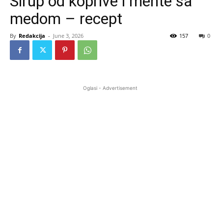
Sirup od koprive i mente sa
medom – recept
By
Redakcija
-
June 3, 2026
157
0
Oglasi - Advertisement