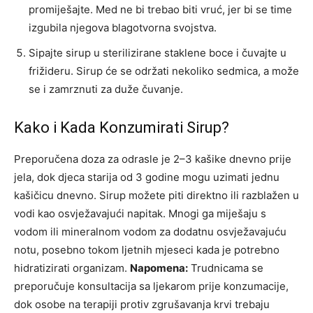
promiješajte. Med ne bi trebao biti vruć, jer bi se time
izgubila njegova blagotvorna svojstva.
Sipajte sirup u sterilizirane staklene boce i čuvajte u
frižideru. Sirup će se održati nekoliko sedmica, a može
se i zamrznuti za duže čuvanje.
Kako i Kada Konzumirati Sirup?
Preporučena doza za odrasle je 2–3 kašike dnevno prije
jela, dok djeca starija od 3 godine mogu uzimati jednu
kašičicu dnevno. Sirup možete piti direktno ili razblažen u
vodi kao osvježavajući napitak.
Mnogi ga miješaju s
vodom ili mineralnom vodom za dodatnu osvježavajuću
notu, posebno tokom ljetnih mjeseci kada je potrebno
hidratizirati organizam.
Napomena:
Trudnicama se
preporučuje konsultacija sa ljekarom prije konzumacije,
dok osobe na terapiji protiv zgrušavanja krvi trebaju