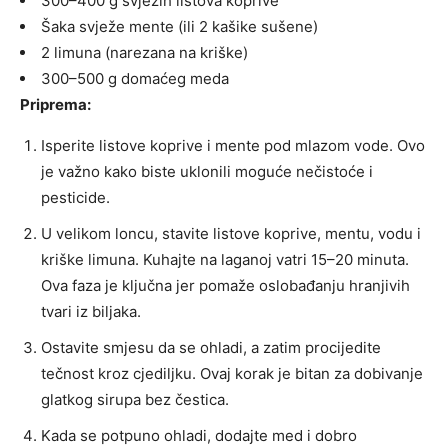
300–400 g svježih listova koprive
Šaka svježe mente (ili 2 kašike sušene)
2 limuna (narezana na kriške)
300–500 g domaćeg meda
Priprema:
Isperite listove koprive i mente pod mlazom vode. Ovo
je važno kako biste uklonili moguće nečistoće i
pesticide.
U velikom loncu, stavite listove koprive, mentu, vodu i
kriške limuna. Kuhajte na laganoj vatri 15–20 minuta.
Ova faza je ključna jer pomaže oslobađanju hranjivih
tvari iz biljaka.
Ostavite smjesu da se ohladi, a zatim procijedite
tečnost kroz cjediljku. Ovaj korak je bitan za dobivanje
glatkog sirupa bez čestica.
Kada se potpuno ohladi, dodajte med i dobro