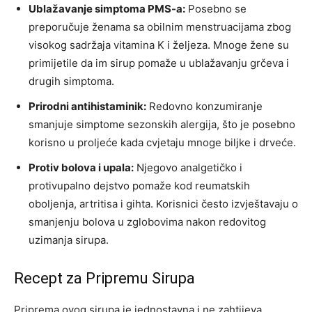
Ublažavanje simptoma PMS-a:
Posebno se
preporučuje ženama sa obilnim menstruacijama zbog
visokog sadržaja vitamina K i željeza. Mnoge žene su
primijetile da im sirup pomaže u ublažavanju grčeva i
drugih simptoma.
Prirodni antihistaminik:
Redovno konzumiranje
smanjuje simptome sezonskih alergija, što je posebno
korisno u proljeće kada cvjetaju mnoge biljke i drveće.
Protiv bolova i upala:
Njegovo analgetičko i
protivupalno dejstvo pomaže kod reumatskih
oboljenja, artritisa i gihta. Korisnici često izvještavaju o
smanjenju bolova u zglobovima nakon redovitog
uzimanja sirupa.
Recept za Pripremu Sirupa
Priprema ovog sirupa je jednostavna i ne zahtijeva