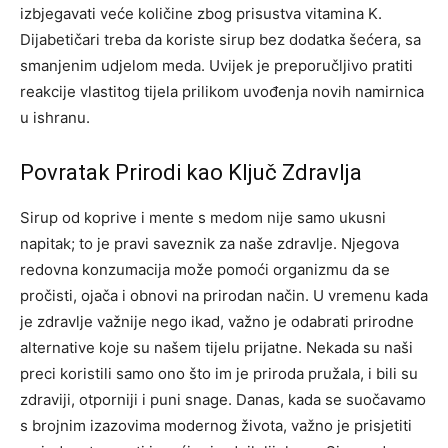
izbjegavati veće količine zbog prisustva vitamina K.
Dijabetičari treba da koriste sirup bez dodatka šećera, sa
smanjenim udjelom meda. Uvijek je preporučljivo pratiti
reakcije vlastitog tijela prilikom uvođenja novih namirnica
u ishranu.
Povratak Prirodi kao Ključ Zdravlja
Sirup od koprive i mente s medom nije samo ukusni
napitak; to je pravi saveznik za naše zdravlje. Njegova
redovna konzumacija može pomoći organizmu da se
pročisti, ojača i obnovi na prirodan način.
U vremenu kada
je zdravlje važnije nego ikad, važno je odabrati prirodne
alternative koje su našem tijelu prijatne.
Nekada su naši
preci koristili samo ono što im je priroda pružala, i bili su
zdraviji, otporniji i puni snage. Danas, kada se suočavamo
s brojnim izazovima modernog života, važno je prisjetiti