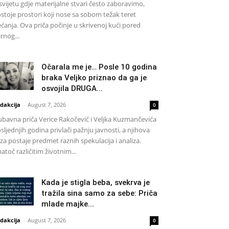
svijetu gdje materijalne stvari često zaboravimo,
stoje prostori koji nose sa sobom težak teret
ećanja. Ova priča počinje u skrivenoj kući pored
rnog...
Očarala me je… Posle 10 godina
braka Veljko priznao da ga je
osvojila DRUGA...
dakcija
-
August 7, 2026
0
ubavna priča Verice Rakočević i Veljka Kuzmančevića
sljednjih godina privlači pažnju javnosti, a njihova
za postaje predmet raznih spekulacija i analiza.
atoč različitim životnim...
Kada je stigla beba, svekrva je
tražila sina samo za sebe: Priča
mlade majke...
dakcija
-
August 7, 2026
0