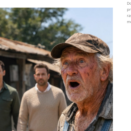
Do
pr
ra
me