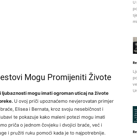
U 
po
sj
mi
Re
Lj
estovi Mogu Promijeniti Živote
po
ve
Un
vi ljubaznosti mogu imati ogroman uticaj na živote
preke.
U ovoj priči upoznaćemo nevjerovatan primjer
braće, Elisea i Bernata, kroz svoju nesebičnost i
ljubavi te pokazuje kako maleni potezi mogu imati
mo priča o jednom čovjeku i dvojici braće, već i
Re
ruge i pružiti ruku pomoći kada je to najpotrebnije.