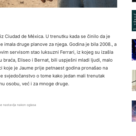
z Ciudad de Méxica. U trenutku kada se činilo da je
e imala druge planove za njega. Godina je bila 2008., a
im servisom stao luksuzni Ferrari, iz kojeg su izašla
 braća, Eliseo i Bernat, bili uspješni mladi ljudi, malo
ci koje je Jaume prije petnaest godina pronašao na
je svjedočanstvo o tome kako jedan mali trenutak
dnu osobu, već i za mnoge druge.
se nastavlja nakon oglasa