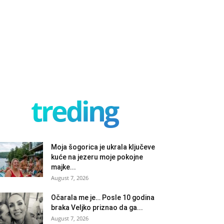
treding
Moja šogorica je ukrala ključeve
kuće na jezeru moje pokojne
majke...
August 7, 2026
Očarala me je… Posle 10 godina
braka Veljko priznao da ga...
August 7, 2026