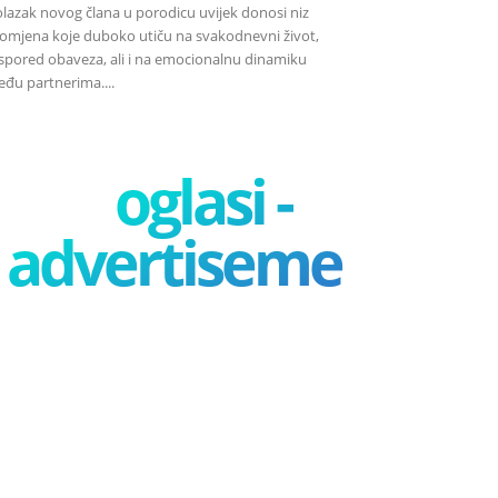
lazak novog člana u porodicu uvijek donosi niz
omjena koje duboko utiču na svakodnevni život,
spored obaveza, ali i na emocionalnu dinamiku
đu partnerima....
oglasi -
advertisement