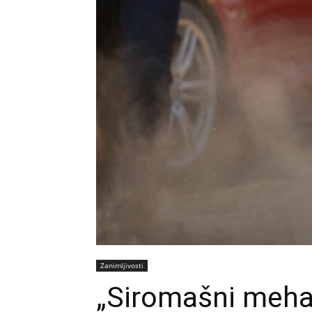
Zanimljivosti
„Siromašni mehan