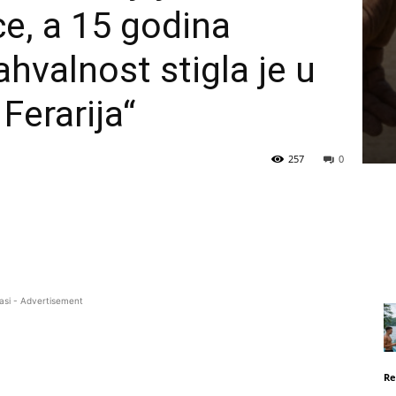
e, a 15 godina
ahvalnost stigla je u
Ferarija“
257
0
asi - Advertisement
Re