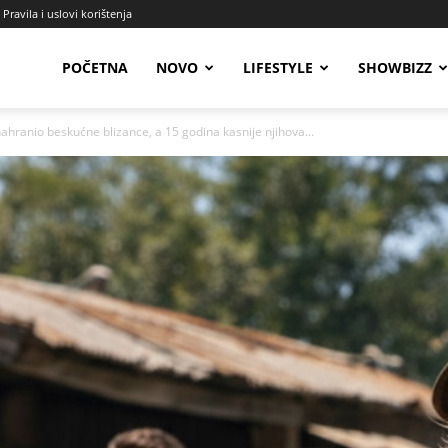
Pravila i uslovi korištenja
Radio
POČETNA
NOVO
LIFESTYLE
SHOWBIZZ
ahranio beskućne blizance, a 15 godina kasnije njihova...
Talas