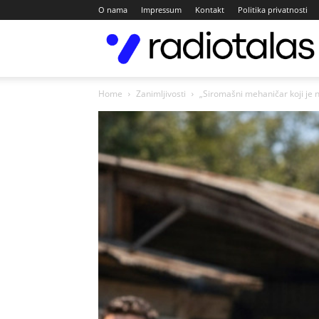
O nama
Impressum
Kontakt
Politika privatnosti
Home
Zanimljivosti
„Siromašni mehaničar koji je n