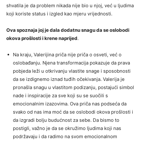
shvatila je da problem nikada nije bio u njoj, već u ljudima
koji koriste status i izgled kao mjeru vrijednosti.
Ova spoznaja joj je dala dodatnu snagu da se oslobodi
okova prošlosti i krene naprijed
.
Na kraju, Valerijina priča nije priča o osveti, već o
oslobađanju. Njena transformacija pokazuje da prava
pobjeda leži u otkrivanju vlastite snage i sposobnosti
da se izdignemo iznad tuđih očekivanja.
Valerija je
pronašla snagu u vlastitom podizanju, postajući simbol
nade i inspiracije za sve koji su se suočili s
emocionalnim izazovima. Ova priča nas podseća da
svako od nas ima moć da se oslobodi okova prošlosti i
da izgradi bolju budućnost za sebe.
Da bismo to
postigli, važno je da se okružimo ljudima koji nas
podržavaju i da radimo na svom emocionalnom