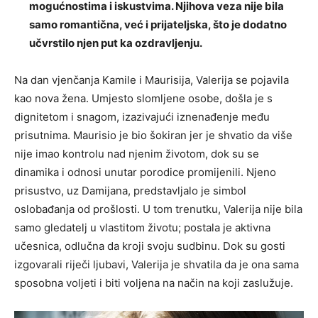
mogućnostima i iskustvima.
Njihova veza nije bila
samo romantična, već i prijateljska, što je dodatno
učvrstilo njen put ka ozdravljenju.
Na dan vjenčanja Kamile i Maurisija, Valerija se pojavila
kao nova žena. Umjesto slomljene osobe, došla je s
dignitetom i snagom, izazivajući iznenađenje među
prisutnima. Maurisio je bio šokiran jer je shvatio da više
nije imao kontrolu nad njenim životom, dok su se
dinamika i odnosi unutar porodice promijenili.
Njeno
prisustvo, uz Damijana, predstavljalo je simbol
oslobađanja od prošlosti. U tom trenutku, Valerija nije bila
samo gledatelj u vlastitom životu; postala je aktivna
učesnica, odlučna da kroji svoju sudbinu.
Dok su gosti
izgovarali riječi ljubavi, Valerija je shvatila da je ona sama
sposobna voljeti i biti voljena na način na koji zaslužuje.