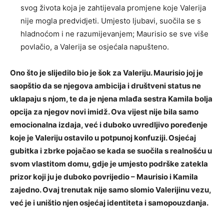
svog života koja je zahtijevala promjene koje Valerija
nije mogla predvidjeti. Umjesto ljubavi, suočila se s
hladnoćom i ne razumijevanjem; Maurisio se sve više
povlačio, a Valerija se osjećala napušteno.
Ono što je slijedilo bio je šok za Valeriju. Maurisio joj je
saopštio da se njegova ambicija i društveni status ne
uklapaju s njom, te da je njena mlađa sestra Kamila bolja
opcija za njegov novi imidž.
Ova vijest nije bila samo
emocionalna izdaja, već i duboko uvredljivo poređenje
koje je Valeriju ostavilo u potpunoj konfuziji. Osjećaj
gubitka i zbrke pojačao se kada se suočila s realnošću u
svom vlastitom domu, gdje je umjesto podrške zatekla
prizor koji ju je duboko povrijedio – Maurisio i Kamila
zajedno.
Ovaj trenutak nije samo slomio Valerijinu vezu,
već je i uništio njen osjećaj identiteta i samopouzdanja.