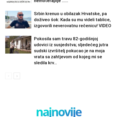
hemoterapije ……
Srbin krenuo u obilazak Hrvatske, pa
doživeo šok: Kada su mu videli tablice,
izgovorili neverovatnu rečenicu! VIDEO
Pokosila sam travu 82-godišnjoj
udovici iz susjedstva; sljedećeg jutra
sudski izvršitelj pokucao je na moja
vrata sa zahtjevom od kojeg mi se
sledila krv...
najnovije