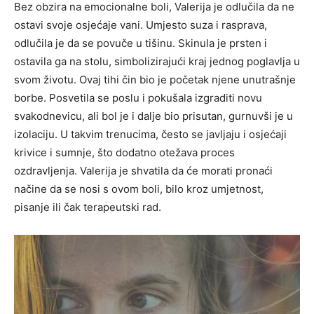
Bez obzira na emocionalne boli, Valerija je odlučila da ne
ostavi svoje osjećaje vani. Umjesto suza i rasprava,
odlučila je da se povuče u tišinu. Skinula je prsten i
ostavila ga na stolu, simbolizirajući kraj jednog poglavlja u
svom životu. Ovaj tihi čin bio je početak njene unutrašnje
borbe.
Posvetila se poslu i pokušala izgraditi novu
svakodnevicu, ali bol je i dalje bio prisutan, gurnuvši je u
izolaciju. U takvim trenucima, često se javljaju i osjećaji
krivice i sumnje, što dodatno otežava proces
ozdravljenja.
Valerija je shvatila da će morati pronaći
načine da se nosi s ovom boli, bilo kroz umjetnost,
pisanje ili čak terapeutski rad.