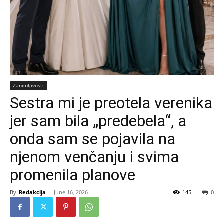
Zanimljivosti
Sestra mi je preotela verenika
jer sam bila „predebela“, a
onda sam se pojavila na
njenom venčanju i svima
promenila planove
By
Redakcija
-
June 16, 2026
145
0