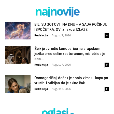
najnovije
BILI SU GOTOVI I NA DNU – A SADA POČINJU
ISPOČETKA: OVI znakovi IZLAZE...
Redakcija
-
August 7, 2026
0
Šeik je uvredio konobaricu na arapskom
jeziku pred celim restoranom, misleći da je
ona...
Redakcija
-
August 7, 2026
0
Osmogodišnji dečak je nosio zimsku kapu po
vrućini i odbijao da je skine čak...
Redakcija
-
August 7, 2026
0
oglasi -