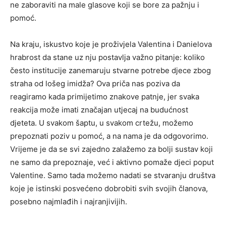
ne zaboraviti na male glasove koji se bore za pažnju i
pomoć.
Na kraju, iskustvo koje je proživjela Valentina i Danielova
hrabrost da stane uz nju postavlja važno pitanje: koliko
često institucije zanemaruju stvarne potrebe djece zbog
straha od lošeg imidža? Ova priča nas poziva da
reagiramo kada primijetimo znakove patnje, jer svaka
reakcija može imati značajan utjecaj na budućnost
djeteta. U svakom šaptu, u svakom crtežu, možemo
prepoznati poziv u pomoć, a na nama je da odgovorimo.
Vrijeme je da se svi zajedno zalažemo za bolji sustav koji
ne samo da prepoznaje, već i aktivno pomaže djeci poput
Valentine. Samo tada možemo nadati se stvaranju društva
koje je istinski posvećeno dobrobiti svih svojih članova,
posebno najmlađih i najranjivijih.