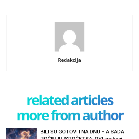
Redakcija
related articles
more from author
BILI SU GOTOVI I NA DNU – A SADA
POČINJU ISPOČETKA: OVI znakovi