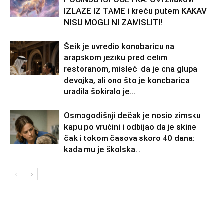
IZLAZE IZ TAME i kreću putem KAKAV
NISU MOGLI NI ZAMISLITI!
Šeik je uvredio konobaricu na
arapskom jeziku pred celim
restoranom, misleći da je ona glupa
devojka, ali ono što je konobarica
uradila šokiralo je...
Osmogodišnji dečak je nosio zimsku
kapu po vrućini i odbijao da je skine
čak i tokom časova skoro 40 dana:
kada mu je školska...