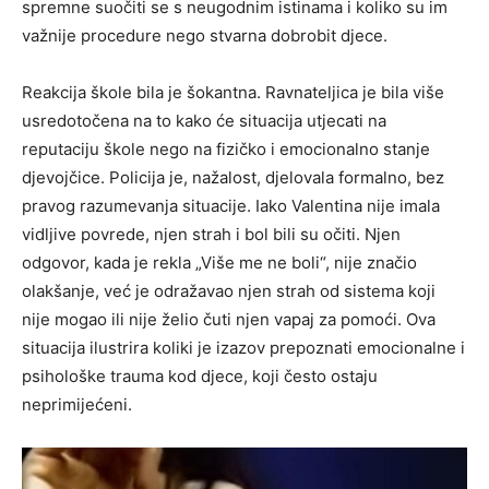
spremne suočiti se s neugodnim istinama i koliko su im
važnije procedure nego stvarna dobrobit djece.
Reakcija škole bila je šokantna. Ravnateljica je bila više
usredotočena na to kako će situacija utjecati na
reputaciju škole nego na fizičko i emocionalno stanje
djevojčice. Policija je, nažalost, djelovala formalno, bez
pravog razumevanja situacije. Iako Valentina nije imala
vidljive povrede, njen strah i bol bili su očiti. Njen
odgovor, kada je rekla „Više me ne boli“, nije značio
olakšanje, već je odražavao njen strah od sistema koji
nije mogao ili nije želio čuti njen vapaj za pomoći. Ova
situacija ilustrira koliki je izazov prepoznati emocionalne i
psihološke trauma kod djece, koji često ostaju
neprimijećeni.