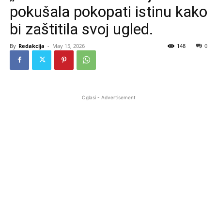
pokušala pokopati istinu kako
bi zaštitila svoj ugled.
By
Redakcija
-
May 15, 2026
148
0
Oglasi - Advertisement