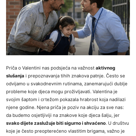
Priča o Valentini nas podsjeća na važnost
aktivnog
slušanja
i prepoznavanja tihih znakova patnje. Često se
odvijamo u svakodnevnim rutinama, zanemarujući dublje
probleme koje djeca mogu proživljavati. Valentina je
svojim šaptom i crtežom pokazala hrabrost koja nadilazi
njene godine. Njena priča je poziv na akciju za sve nas:
da budemo osjetljiviji na znakove koje djeca šalju, jer
svako dijete zaslužuje biti sigurno i shvaćeno
. U društvu
koje je često preopterećeno vlastitim brigama, važno je