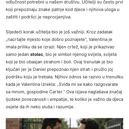
odlučnost potrebni u našem društvu. Učitelji su često prvi
koji prepoznaju znake patnje kod djece i njihova uloga u
zaštiti i podršci je neprocjenjiva.
Sljedeći korak učitelja bio je još važniji. Kroz zadatak
„nacrtajte mjesto koje dobro poznajete“, Valentina je
imala priliku da se izrazi. Njen crtež, koji je prikazivao
samo jedan
stolac
, bio je simbol njenog svijeta, svijeta
koji je bio obasjan strahom i boli. Ovaj trenutak je bio
ključan jer je Daniel prepoznao njen strah i pružio joj
podršku koju je trebala. Njihov odnos se razvio u trenutku
kada je Valentina izrekla: „Sviđa mi se kako razgovarate
sa mnom, gospodine Carter.“ Ova izjava naglašava značaj
ljudske povezanosti i empatije, te koliko je važno da djeca
osjete da ih neko sluša i razumije.