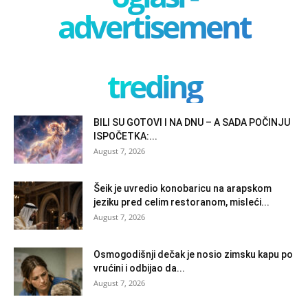
advertisement
treding
BILI SU GOTOVI I NA DNU – A SADA POČINJU
ISPOČETKA:...
August 7, 2026
Šeik je uvredio konobaricu na arapskom
jeziku pred celim restoranom, misleći...
August 7, 2026
Osmogodišnji dečak je nosio zimsku kapu po
vrućini i odbijao da...
August 7, 2026