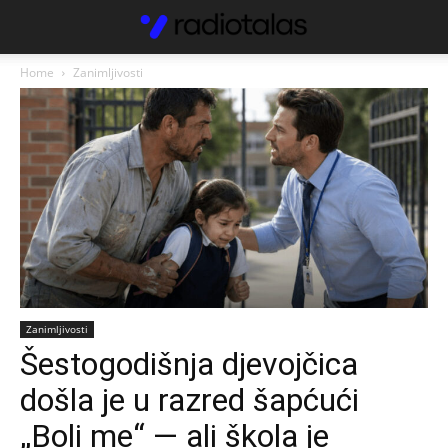
Home
Zanimljivosti
Zanimljivosti
Šestogodišnja djevojčica
došla je u razred šapćući
„Boli me“ — ali škola je