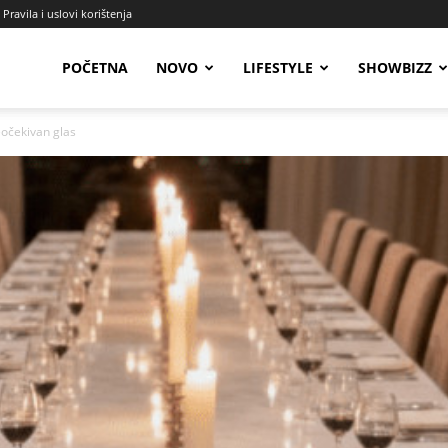
Pravila i uslovi korištenja
Radio
POČETNA
NOVO
LIFESTYLE
SHOWBIZZ
očekivan glas
Talas