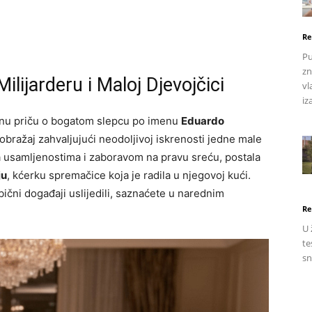
Re
Pu
zn
lijarderu i Maloj Djevojčici
vl
iz
vnu priču o bogatom slepcu po imenu
Eduardo
reobražaj zahvaljujući neodoljivoj iskrenosti jedne male
 usamljenostima i zaboravom na pravu sreću, postala
ju
, kćerku spremačice koja je radila u njegovoj kući.
bični događaji uslijedili, saznaćete u narednim
Re
U 
te
sn