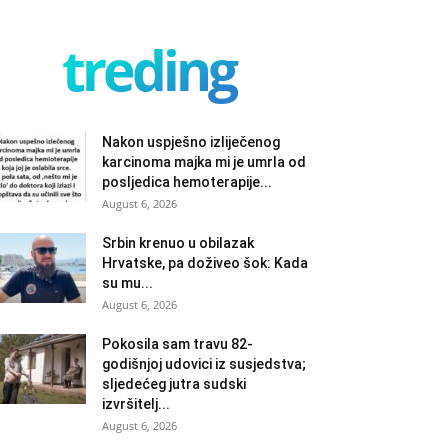
treding
Nakon uspješno izliječenog
karcinoma majka mi je umrla od
posljedica hemoterapije...
August 6, 2026
Srbin krenuo u obilazak
Hrvatske, pa doživeo šok: Kada
su mu...
August 6, 2026
Pokosila sam travu 82-
godišnjoj udovici iz susjedstva;
sljedećeg jutra sudski
izvršitelj...
August 6, 2026