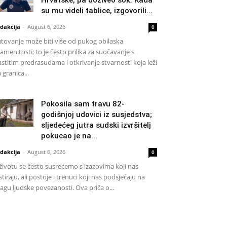
Hrvatske, pa doživeo šok: Kada
su mu videli tablice, izgovorili...
dakcija
-
August 6, 2026
0
tovanje može biti više od pukog obilaska
amenitosti; to je često prilika za suočavanje s
astitim predrasudama i otkrivanje stvarnosti koja leži
a granica...
Pokosila sam travu 82-
godišnjoj udovici iz susjedstva;
sljedećeg jutra sudski izvršitelj
pokucao je na...
dakcija
-
August 6, 2026
0
životu se često susrećemo s izazovima koji nas
stiraju, ali postoje i trenuci koji nas podsjećaju na
agu ljudske povezanosti. Ova priča o...