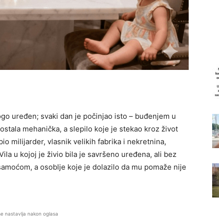
go uređen; svaki dan je počinjao isto – buđenjem u
ostala mehanička, a slepilo koje je stekao kroz život
io milijarder, vlasnik velikih fabrika i nekretnina,
la u kojoj je živio bila je savršeno uređena, ali bez
n samoćom, a osoblje koje je dolazilo da mu pomaže nije
se nastavlja nakon oglasa