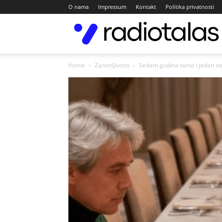
O nama
Impressum
Kontakt
Politika privatnosti
Home
Zanimljivosti
Sedam godina tame i jedan ne