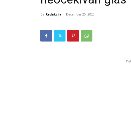
By
Redakcija
-
December 25, 2025
Ogl