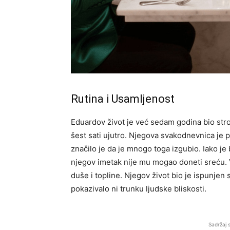
Rutina i Usamljenost
Eduardov život je već sedam godina bio stro
šest sati ujutro. Njegova svakodnevnica je p
značilo je da je mnogo toga izgubio. Iako je b
njegov imetak nije mu mogao doneti sreću. Vi
duše i topline. Njegov život bio je ispunje
pokazivalo ni trunku ljudske bliskosti.
Sadržaj 