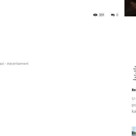
331
0
asi - Advertisement
Re
U 
po
ka