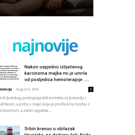
najnovije
Nakon uspješno izliječenog
karcinoma majka mi je umrla
od posljedica hemoterapije ……
dakcija
-
August 6, 2026
0
srži ljudskog postojanja leži potreba za ljubavlju i
drškom, a priča o majci koja je prošla kroz borbu s
rcinomom, a zatim izgubila...
Srbin krenuo u obilazak